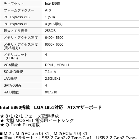
チップセット
Intel B860
フォームファクター
ATX
PCI Express x16
1 (5.0)
PCI Express x1
4 (x16形状)
最大メモリ容量
256GB
メモリ・アクセス速度
6400～5600
メモリ・アクセス速度
9066～6600
(定格超え)
メモリスロット
4
（DDR5）
VGA機能
DP×1、HDMI×1
SOUND機能
7.1ｃｈ
LAN機能
2.5GbE×1
SATA 6Gb/s
4
RAID機能
0/1/5/10
Intel B860搭載 LGA 1851対応 ATXマザーボード
★ 8+1+2+1 フェーズ電源構成
★ 大型 MOSFET 電源用ヒートシンク
★ Q-Flash Plus搭載
■ M.2：M.2(PCIe 5.0) ×1、M.2(PCIe 4.0) ×1
■ 背面USBポート：USB3.2 Gen2x2 Type-C ×1、USB 3.2 Gen2 Type-