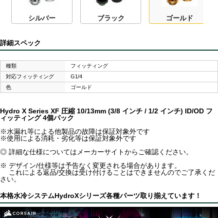
シルバー
ブラック
ゴールド
詳細スペック
種類
フィッティング
対応フィッティング
G1/4
色
ゴールド
Hydro X Series XF 圧縮 10/13mm (3/8 インチ / 1/2 インチ) ID/OD フ
ィッティング 4個パック
※水漏れ等による他製品の故障は保証対象外です
※使用による消耗・劣化等は保証対象外です
◎ 詳細な仕様についてはメーカーサイトからご確認ください。
※ デザイン/仕様等は予告なく変更される場合があります。
これによる返品/交換は受け付けることはできませんのでご了承くだ
さい。
本格水冷システムHydroXシリーズ各種パーツ取り揃えています！