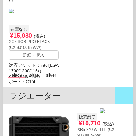
在庫なし
¥15,980
(税込)
XC7 RGB PRO BLACK
(CX-9010015-WW)
詳細・購入
対応ソケット：intel(LGA
1700/1200/115x)
black
white
silver
AMD(AM5/AM4)
ポート：G1/4
ラジエーター
販売終了
¥10,710
(税込)
XR5 240 WHITE (CX-
9030007-WW）