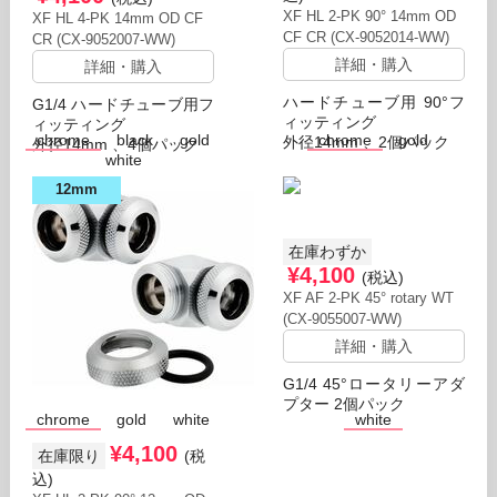
XF HL 2-PK 90° 14mm OD
XF HL 4-PK 14mm OD CF
CF CR (CX-9052014-WW)
CR (CX-9052007-WW)
詳細・購入
詳細・購入
ハードチューブ用 90°フ
G1/4 ハードチューブ用フ
ィッティング
ィッティング
chrome
black
gold
chrome
gold
外径14mm 、2個パック
外径14mm 、4個パック
white
12mm
在庫わずか
¥4,100
(税込)
XF AF 2-PK 45° rotary WT
(CX-9055007-WW)
詳細・購入
G1/4 45°ロータリーアダ
プター 2個パック
chrome
gold
white
white
¥4,100
在庫限り
(税
込)