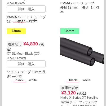
詳細・購入
PMMA ハードチューブ
9059006-WW
外径12mm 、長さ 1m×3
G1/4 ボールバルブ
詳細・購入
本
PMMAハードチューブ
black
white
12mm 長さ1mx3本
13mm
14mm
¥4,830
在庫なし
(税
込)
XT SL Mesh Black (CX-
9059011-WW)
詳細・購入
ソフトチューブ 13mm 長
さ1mx3本
black
white
black
white
在庫わずか
¥3,120
(税込)
Hydro X Series XT Hardline
14mm チューブ - サテンブ