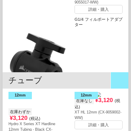
9055017-WW)
詳細・購入
G1/4 フィルポートアダプ
ター
チューブ
12mm
12mm
black
¥3,120
在庫なし
(税
¥3,120
在庫わずか
(税
込)
在庫わずか
XT HL 12mm (CX-9059002-
込)
¥3,120
WW)
(税込)
XF AF ball valve BK (CX-
9055019-WW)
Hydro X Series XT Hardline
詳細・購入
12mm Tubing - Black CX-