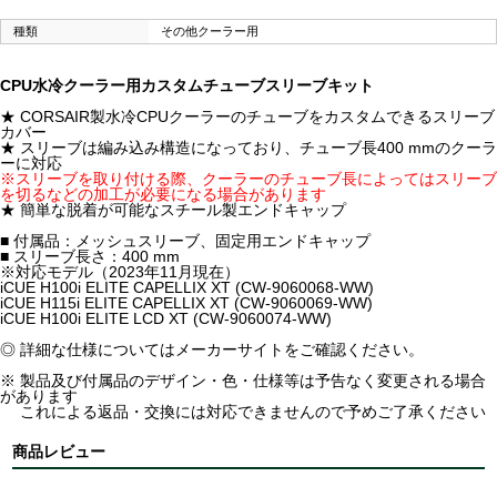
種類
その他クーラー用
CPU水冷クーラー用カスタムチューブスリーブキット
★ CORSAIR製水冷CPUクーラーのチューブをカスタムできるスリーブ
カバー
★ スリーブは編み込み構造になっており、チューブ長400 mmのクーラ
ーに対応
※スリーブを取り付ける際、クーラーのチューブ長によってはスリーブ
を切るなどの加工が必要になる場合があります
★ 簡単な脱着が可能なスチール製エンドキャップ
■ 付属品：メッシュスリーブ、固定用エンドキャップ
■ スリーブ長さ：400 mm
※対応モデル（2023年11月現在）
iCUE H100i ELITE CAPELLIX XT (CW-9060068-WW)
iCUE H115i ELITE CAPELLIX XT (CW-9060069-WW)
iCUE H100i ELITE LCD XT (CW-9060074-WW)
◎ 詳細な仕様についてはメーカーサイトをご確認ください。
※ 製品及び付属品のデザイン・色・仕様等は予告なく変更される場合
があります
これによる返品・交換には対応できませんので予めご了承ください
商品レビュー