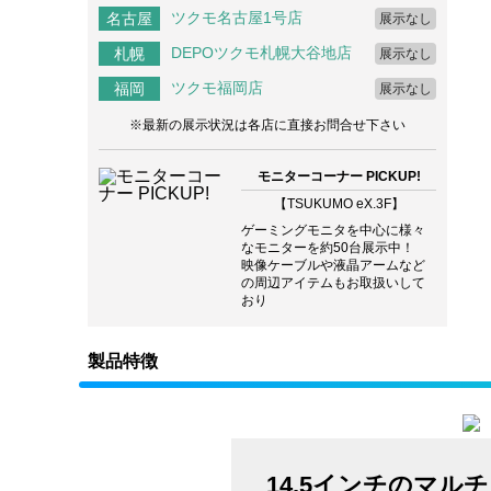
ツクモ名古屋1号店
名古屋
展示なし
DEPOツクモ札幌大谷地店
札幌
展示なし
ツクモ福岡店
福岡
展示なし
※最新の展示状況は各店に直接お問合せ下さい
モニターコーナー PICKUP!
【TSUKUMO eX.3F】
ゲーミングモニタを中心に様々
なモニターを約50台展示中！
映像ケーブルや液晶アームなど
の周辺アイテムもお取扱いして
おり
製品特徴
14.5インチのマル