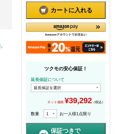
カートに入れる
ら
ツクモの安心保証！
延長保証について
¥
39,292
ネット価格
（税込）
数量
お一人様
1
点限り
保証つきで