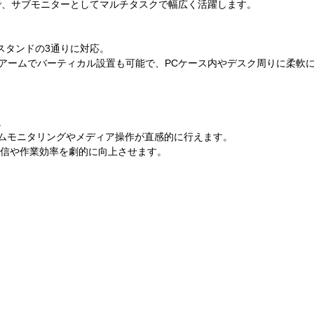
で、サブモニターとしてマルチタスクで幅広く活躍します。
スタンドの3通りに対応。
 AV アームでバーティカル設置も可能で、PCケース内やデスク周りに柔軟
。
、システムモニタリングやメディア操作が直感的に行えます。
活用でき、配信や作業効率を劇的に向上させます。