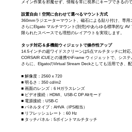
メイン作業を邪魔せず、情報を常に視界にキープできるの
設置自由！空間に合わせて選べるマウント方式
360mmラジエーターマウント、磁石による貼り付け、専用
さらにElgato マルチマウント(別売)やあらゆる標準的な
限られたスペースでも理想のレイアウトを実現します。
タッチ対応＆多機能ウィジェットで操作性アップ
14.5インチの超ワイドスクリーンは5点マルチタッチに対応
CORSAIR iCUEとの連携やiFrame ウィジェットで
さらに、ElgatoのVirtual Stream Deckとしても
■ 解像度：2560 x 720
■ 明るさ：350 cd/m2
■ 画面のレンズ：6 Hガラスレンズ
■ ビデオ接続：HDMI、USB-C DP Altモード
■ 電源接続：USB-C
■ パネルタイプ：AHVA（IPS相当）
■ リフレッシュレート：60 Hz
■ タッチパネル：5ポイントマルチタッチ