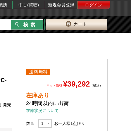
業所
中古(買取)
新規会員登録
ログイン
カート
送料無料
C-
¥39,292
ネット価格
（税込）
在庫あり
24時間以内に出荷
月 発売
在庫状況について
数量
お一人様
1
点限り