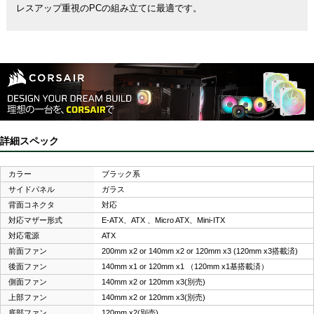
レスアップ重視のPCの組み立てに最適です。
詳細スペック
カラー
ブラック系
サイドパネル
ガラス
背面コネクタ
対応
対応マザー形式
E-ATX、ATX 、Micro ATX、Mini-ITX
対応電源
ATX
前面ファン
200mm x2 or 140mm x2 or 120mm x3 (120mm x3搭載済)
後面ファン
140mm x1 or 120mm x1 （120mm x1基搭載済）
側面ファン
140mm x2 or 120mm x3(別売)
上部ファン
140mm x2 or 120mm x3(別売)
底部ファン
120mm x2(別売)