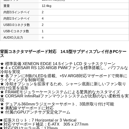
重量
12.4kg
内部3.5インチベイ
2
内部2.5インチベイ
4
USB3.0コネクタ数
2
USB-Cコネクタ数
1
AUDIO入出力
○
背面コネクタマザーボード対応 14.5型サブディスプレイ付きPCケー
ス
★ 標準装備 XENEON EDGE 14.5インチ LCD タッチスクリーン
★ 4 x CORSAIR RS 120 ARGB PWMファンを標準搭載し、パワフルな
冷却を実現
★ 各ファンに8個のLEDを搭載、+5V ARGB対応マザーボードで簡単に
ライティングを制御可能
★ 冷却オプションを拡張するため、シャーシ底面に新しいファン取り
付け位置を追加
★ FRAMEモジュラーケースシステムによる驚異的なカスタマイズ
★ CORSAIR InfiniRailファンマウントシステムが比類のない柔軟性を実
現
★ デュアル360mmラジエーターサポート、3箇所取り付け可能
★ 裏配線マザーボードに対応
★ 付属のGPUアンチサグ安定化アーム
■ 拡張スロット：7 Horizontal or 3 Vertical
■ 対応マザーボード補足：E-ATX 305 x 277mm
■ 対応CPUクーラー高：170mm