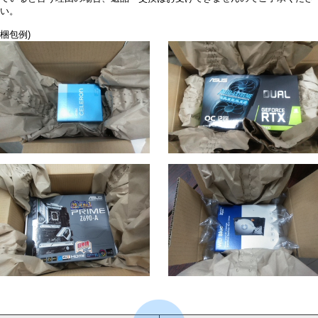
い。
梱包例)