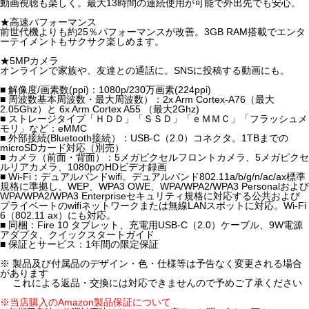
動画視聴も楽しく。最大13時間の連続使用が可能で外出先でも安心。
★高速パフォーマンス
前世代機よりも約25％パフォーマンスが改善。3GB RAM搭載でエンタ
ーテイメントもサクサク楽しめます。
★5MPカメラ
オンラインで家族や、友達との通話に。SNSに投稿する動画にも。
■ 解像度/画素数(ppi)：1080p/230万画素(224ppi)
■ 周波数基本周波数・最大周波数）：2x Arm Cortex-A76（最大
2.05Ghz）と 6x Arm Cortex A55 （最大2Ghz)
■ ストレージタイプ「ＨＤＤ」「ＳＳＤ」「ｅＭＭＣ」「フラッシュメ
モリ」など：eMMC
■ 外部接続(Bluetooth接続）：USB-C（2.0）コネクタ。1TBまでの
microSDカード対応（別売）
■ カメラ（前面・背面）：5メガピクセルフロントカメラ、5メガピクセ
ルリアカメラ、1080pのHDビデオ録画
■ Wi-Fi：デュアルバンドwifi。デュアルバンド802.11a/b/g/n/ac/ax標準
規格に準拠し、WEP、WPA3 OWE、WPA/WPA2/WPA3 Personalおよび
WPA/WPA2/WPA3 Enterpriseセキュリティ規格に対応する公共および
プライベートのwifiネットワークまたは無線LANスポットに対応。Wi-Fi
6（802.11 ax）にも対応。
■ 同梱：Fire 10 タブレット、充電用USB-C（2.0）ケーブル、9W電源
アダプタ、クイックスタートガイド
■ 保証とサービス：1年間の限定保証
※ 製品及び付属品のデザイン・色・仕様等は予告なく変更される場合
があります
これによる返品・交換には対応できませんので予めご了承ください
※当店購入のAmazon製品保証について