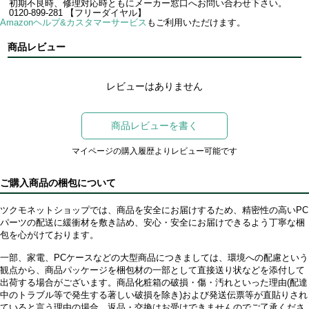
初期不良時、修理対応時ともにメーカー窓口へお問い合わせ下さい。
0120-899-281 【フリーダイヤル】
Amazonヘルプ&カスタマーサービス
もご利用いただけます。
商品レビュー
レビューはありません
商品レビューを書く
マイページの購入履歴よりレビュー可能です
ご購入商品の梱包について
ツクモネットショップでは、商品を安全にお届けするため、精密性の高いPC
パーツの配送に緩衝材を敷き詰め、安心・安全にお届けできるよう丁寧な梱
包を心がけております。
一部、家電、PCケースなどの大型商品につきましては、環境への配慮という
観点から、商品パッケージを梱包材の一部として直接送り状などを添付して
出荷する場合がございます。商品化粧箱の破損・傷・汚れといった理由(配達
中のトラブル等で発生する著しい破損を除き)および発送伝票等が直貼りされ
ていると言う理由の場合、返品・交換はお受けできませんのでご了承くださ