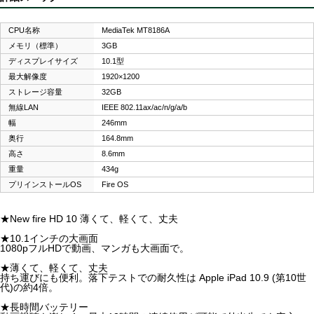
CPU名称
MediaTek MT8186A
メモリ（標準）
3GB
ディスプレイサイズ
10.1型
最大解像度
1920×1200
ストレージ容量
32GB
無線LAN
IEEE 802.11ax/ac/n/g/a/b
幅
246mm
奥行
164.8mm
高さ
8.6mm
重量
434g
プリインストールOS
Fire OS
★New fire HD 10 薄くて、軽くて、丈夫
★10.1インチの大画面
1080pフルHDで動画、マンガも大画面で。
★薄くて、軽くて、丈夫
持ち運びにも便利。落下テストでの耐久性は Apple iPad 10.9 (第10世
代)の約4倍。
★長時間バッテリー