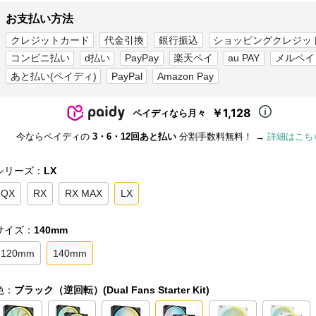
お支払い方法
クレジットカード
代金引換
銀行振込
ショッピングクレジッ
コンビニ払い
d払い
PayPay
楽天ペイ
au PAY
メルペイ
あと払い(ペイディ)
PayPal
Amazon Pay
￥1,128
ペイディなら月々
今ならペイディの
3・6・12回あと払い
分割手数料無料！ →
詳細はこち
シリーズ：
LX
QX
RX
RX MAX
LX
サイズ：
140mm
120mm
140mm
色：
ブラック（逆回転）(Dual Fans Starter Kit)