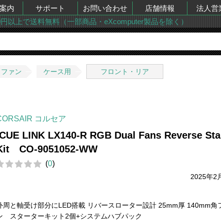
案内
サポート
お問い合わせ
店舗情報
法人営
00円以上で送料無料（一部商品・eXcomputer製品を除く）
・ファン
ケース用
フロント・リア
CORSAIR コルセア
iCUE LINK LX140-R RGB Dual Fans Reverse Sta
Kit CO-9051052-WW
(
0
)
2025年2
外周と軸受け部分にLED搭載 リバースローター設計 25mm厚 140mm角
ン スターターキット2個+システムハブパック