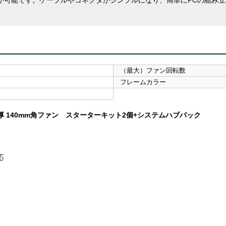
理が可能です。ケーブルやコネクタがシンプルになり、簡単にPCの組み
（最大）ファン回転数
フレームカラー
厚 140mm角ファン スターターキット2個+システムハブパック
応