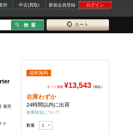
業所
中古(買取)
新規会員登録
ログイン
カート
送料無料
rter
¥13,543
ネット価格
（税込）
在庫わずか
24時間以内に出荷
月 発売
在庫状況について
ファ
数量