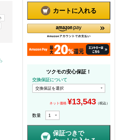
カートに入れる
ト
ら
ツクモの安心保証！
交換保証について
¥
13,543
ネット価格
（税込）
数量
保証つきで