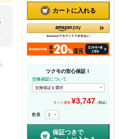
カートに入れる
ト
ら
ツクモの安心保証！
交換保証について
¥
3,747
ネット価格
（税込）
数量
保証つきで