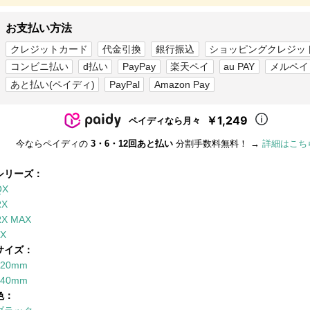
お支払い方法
クレジットカード
代金引換
銀行振込
ショッピングクレジッ
コンビニ払い
d払い
PayPay
楽天ペイ
au PAY
メルペイ
あと払い(ペイディ)
PayPal
Amazon Pay
￥1,249
ペイディなら月々
今ならペイディの
3・6・12回あと払い
分割手数料無料！ →
詳細はこち
シリーズ：
QX
RX
RX MAX
LX
サイズ：
120mm
140mm
色：