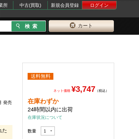
業所
中古(買取)
新規会員登録
ログイン
カート
送料無料
¥3,747
ネット価格
（税込）
在庫わずか
月 発売
24時間以内に出荷
在庫状況について
れた
数量