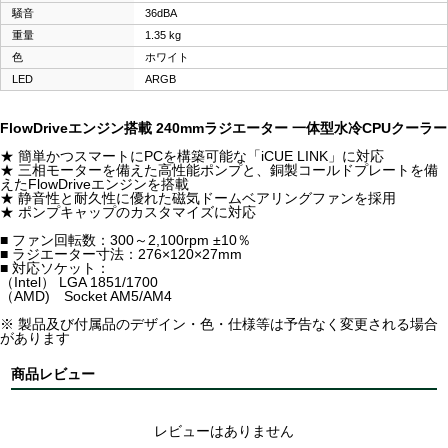
騒音
36dBA
重量
1.35 kg
色
ホワイト
LED
ARGB
FlowDriveエンジン搭載 240mmラジエーター 一体型水冷CPUクーラー
★ 簡単かつスマートにPCを構築可能な「iCUE LINK」に対応
★ 三相モーターを備えた高性能ポンプと、銅製コールドプレートを備
えたFlowDriveエンジンを搭載
★ 静音性と耐久性に優れた磁気ドームベアリングファンを採用
★ ポンプキャップのカスタマイズに対応
■ ファン回転数：300～2,100rpm ±10％
■ ラジエーター寸法：276×120×27mm
■ 対応ソケット：
（Intel） LGA 1851/1700
（AMD) Socket AM5/AM4
※ 製品及び付属品のデザイン・色・仕様等は予告なく変更される場合
があります
商品レビュー
レビューはありません