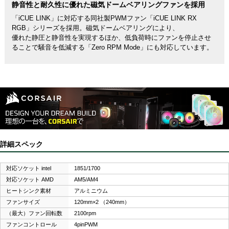
静音性と耐久性に優れた磁気ドームベアリングファンを採用
「iCUE LINK」に対応する同社製PWMファン「iCUE LINK RX
RGB」シリーズを採用。磁気ドームベアリングにより、
優れた静圧と静音性を実現するほか、低負荷時にファンを停止させ
ることで騒音を低減する「Zero RPM Mode」にも対応しています。
詳細スペック
対応ソケット intel
1851/1700
対応ソケット AMD
AM5/AM4
ヒートシンク素材
アルミニウム
ファンサイズ
120mm×2 （240mm）
（最大）ファン回転数
2100rpm
ファンコントロール
4pinPWM