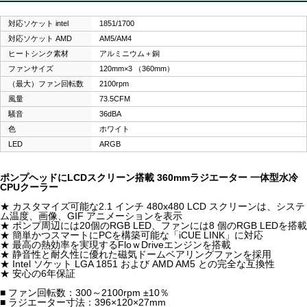
対応ソケット intel
1851/1700
対応ソケット AMD
AM5/AM4
ヒートシンク素材
アルミニウム＋銅
ファンサイズ
120mm×3 （360mm）
（最大）ファン回転数
2100rpm
風量
73.5CFM
騒音
36dBA
色
ホワイト
LED
ARGB
ポンプヘッドにLCDスクリーン搭載 360mmラジエーター 一体型水冷
CPUクーラー
★ カスタマイズ可能な2.1 インチ 480x480 LCD スクリーンは、システ
ム温度、画像、GIF アニメーションを表示
★ ポンプ周辺には20個のRGB LED、ファンには8 個のRGB LEDを搭載
★ 簡単かつスマートにPCを構築可能な「iCUE LINK」に対応
★ 最高の熱効率を実現するFloｗDriveエンジンを搭載
★ 静音性と耐久性に優れた磁気ドームベアリングファンを採用
★ Intel ソケット LGA 1851 および AMD AM5 との完全な互換性
★ 安心の6年保証
■ ファン回転数：300～2100rpm ±10％
■ ラジエーター寸法：396×120×27mm