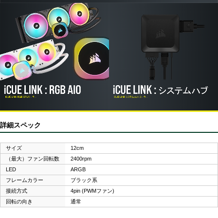
詳細スペック
サイズ
12cm
（最大）ファン回転数
2400rpm
LED
ARGB
フレームカラー
ブラック系
接続方式
4pin (PWMファン)
回転の向き
通常