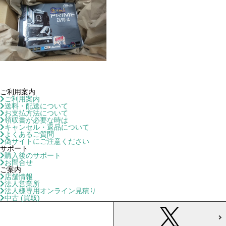
ご利用案内
ご利用案内
送料・配送について
お支払方法について
領収書が必要な時は
キャンセル・返品について
よくあるご質問
偽サイトにご注意ください
サポート
購入後のサポート
お問合せ
ご案内
店舗情報
法人営業所
法人様専用オンライン見積り
中古 (買取)