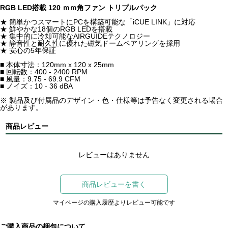
RGB LED搭載 120 ｍｍ角ファン トリプルパック
★ 簡単かつスマートにPCを構築可能な「iCUE LINK」に対応
★ 鮮やかな18個のRGB LEDを搭載
★ 集中的に冷却可能なAIRGUIDEテクノロジー
★ 静音性と耐久性に優れた磁気ドームベアリングを採用
★ 安心の5年保証
■ 本体寸法：120mm x 120 x 25mm
■ 回転数：400 - 2400 RPM
■ 風量：9.75 - 69.9 CFM
■ ノイズ：10 - 36 dBA
※ 製品及び付属品のデザイン・色・仕様等は予告なく変更される場合
があります。
商品レビュー
レビューはありません
商品レビューを書く
マイページの購入履歴よりレビュー可能です
ご購入商品の梱包について