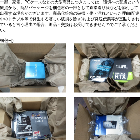
一部、家電、PCケースなどの大型商品につきましては、環境への配慮という
観点から、商品パッケージを梱包材の一部として直接送り状などを添付して
出荷する場合がございます。商品化粧箱の破損・傷・汚れといった理由(配達
中のトラブル等で発生する著しい破損を除き)および発送伝票等が直貼りされ
ていると言う理由の場合、返品・交換はお受けできませんのでご了承くださ
い。
梱包例)