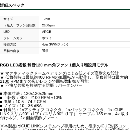
詳細スペック
サイズ
12cm
（最大）ファン回転数
2100rpm
LED
ARGB
フレームカラー
ホワイト
接続方式
4pin (PWMファン)
回転の向き
通常
RGB LED搭載 静音120 ｍｍ角ファン 1個入り増設用モデル
★ マグネティックドームベアリングによる低ノイズ高耐久な設計
★ 低負荷時は最低約400 RPMの低回転から動作し、高負荷時は最大約
2100 RPMまでの広いレンジで回転数制御が可能
★ 不快な共振を抑制する防振ラバーダンパー
■ 本体寸法：120x120x25mm
■ 回転数：400 - 2100 RPM ±10%
■ 風量：10.5 - 74.2 CFM
■ ノイズ：10 - 36 dBA
■ 付属品：1xアクティブ コネクタ、1xパッシブ コネクタ、1x iCUE
LINK スリム90°（L字）/スリム90°（L字） ケーブル 135 mm、4x 取り
付けネジ、2x 側面装飾プレート
※本製品はiCUE LINKシステムハブ専用のため、従来のiCUE対応コン