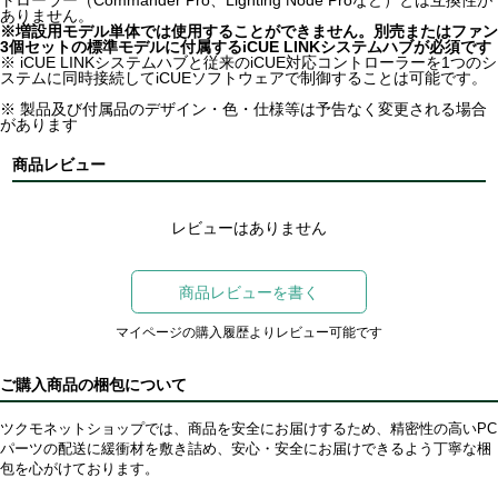
トローラー（Commander Pro、Lighting Node Proなど）とは互換性が
ありません。
※増設用モデル単体では使用することができません。別売またはファン
3個セットの標準モデルに付属するiCUE LINKシステムハブが必須です
※ iCUE LINKシステムハブと従来のiCUE対応コントローラーを1つのシ
ステムに同時接続してiCUEソフトウェアで制御することは可能です。
※ 製品及び付属品のデザイン・色・仕様等は予告なく変更される場合
があります
商品レビュー
レビューはありません
商品レビューを書く
マイページの購入履歴よりレビュー可能です
ご購入商品の梱包について
ツクモネットショップでは、商品を安全にお届けするため、精密性の高いPC
パーツの配送に緩衝材を敷き詰め、安心・安全にお届けできるよう丁寧な梱
包を心がけております。