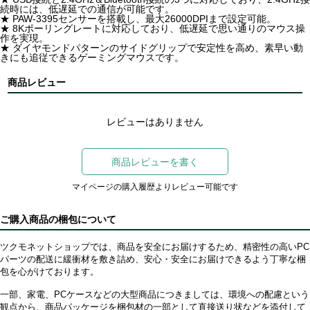
続時には、低遅延での通信が可能です。
★ PAW-3395センサーを搭載し、最大26000DPIまで設定可能。
★ 8Kポーリングレートに対応しており、低遅延で思い通りのマウス操
作を実現。
★ ダイヤモンドパターンのサイドグリップで安定性を高め、素早い動
きにも追従できるゲーミングマウスです。
商品レビュー
レビューはありません
商品レビューを書く
マイページの購入履歴よりレビュー可能です
ご購入商品の梱包について
ツクモネットショップでは、商品を安全にお届けするため、精密性の高いPC
パーツの配送に緩衝材を敷き詰め、安心・安全にお届けできるよう丁寧な梱
包を心がけております。
一部、家電、PCケースなどの大型商品につきましては、環境への配慮という
観点から、商品パッケージを梱包材の一部として直接送り状などを添付して