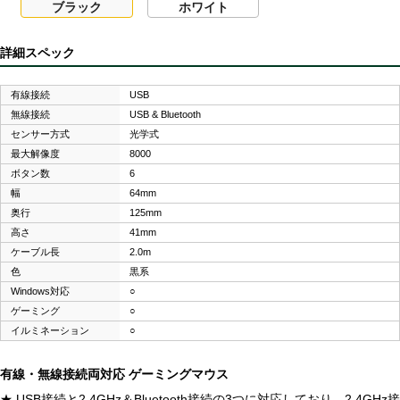
ブラック
ホワイト
詳細スペック
有線接続
USB
無線接続
USB & Bluetooth
センサー方式
光学式
最大解像度
8000
ボタン数
6
幅
64mm
奥行
125mm
高さ
41mm
ケーブル長
2.0m
色
黒系
Windows対応
○
ゲーミング
○
イルミネーション
○
有線・無線接続両対応 ゲーミングマウス
★ USB接続と2.4GHz＆Bluetooth接続の3つに対応しており、2.4GHz接