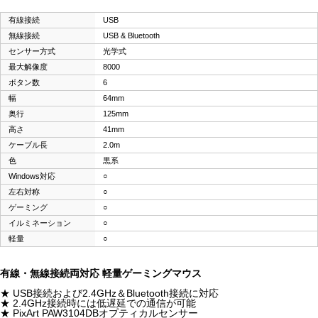
有線接続
USB
無線接続
USB & Bluetooth
センサー方式
光学式
最大解像度
8000
ボタン数
6
幅
64mm
奥行
125mm
高さ
41mm
ケーブル長
2.0m
色
黒系
Windows対応
○
左右対称
○
ゲーミング
○
イルミネーション
○
軽量
○
有線・無線接続両対応 軽量ゲーミングマウス
★ USB接続および2.4GHz＆Bluetooth接続に対応
★ 2.4GHz接続時には低遅延での通信が可能
★ PixArt PAW3104DBオプティカルセンサー