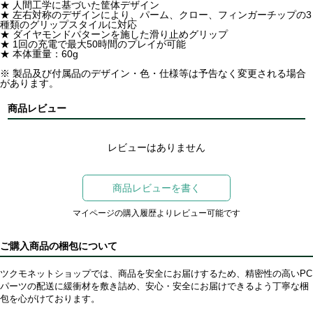
★ 人間工学に基づいた筐体デザイン
★ 左右対称のデザインにより、パーム、クロー、フィンガーチップの3
種類のグリップスタイルに対応
★ ダイヤモンドパターンを施した滑り止めグリップ
★ 1回の充電で最大50時間のプレイが可能
★ 本体重量：60g
※ 製品及び付属品のデザイン・色・仕様等は予告なく変更される場合
があります。
商品レビュー
レビューはありません
商品レビューを書く
マイページの購入履歴よりレビュー可能です
ご購入商品の梱包について
ツクモネットショップでは、商品を安全にお届けするため、精密性の高いPC
パーツの配送に緩衝材を敷き詰め、安心・安全にお届けできるよう丁寧な梱
包を心がけております。