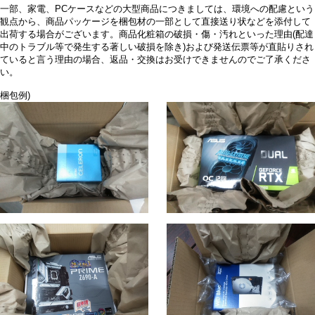
一部、家電、PCケースなどの大型商品につきましては、環境への配慮という
観点から、商品パッケージを梱包材の一部として直接送り状などを添付して
出荷する場合がございます。商品化粧箱の破損・傷・汚れといった理由(配達
中のトラブル等で発生する著しい破損を除き)および発送伝票等が直貼りされ
ていると言う理由の場合、返品・交換はお受けできませんのでご了承くださ
い。
梱包例)