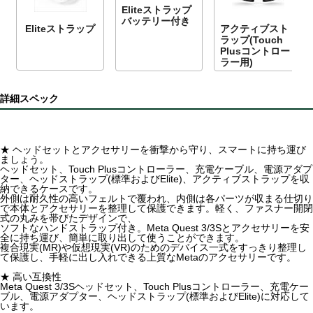
Eliteストラップ
バッテリー付き
Eliteストラップ
アクティブスト
ラップ(Touch
Plusコントロー
ラー用)
詳細スペック
★ ヘッドセットとアクセサリーを衝撃から守り、スマートに持ち運び
ましょう。
ヘッドセット、Touch Plusコントローラー、充電ケーブル、電源アダプ
ター、ヘッドストラップ(標準およびElite)、アクティブストラップを収
納できるケースです。
外側は耐久性の高いフェルトで覆われ、内側は各パーツが収まる仕切り
で本体とアクセサリーを整理して保護できます。軽く、ファスナー開閉
式の丸みを帯びたデザインで、
ソフトなハンドストラップ付き。Meta Quest 3/3Sとアクセサリーを安
全に持ち運び、簡単に取り出して使うことができます。
複合現実(MR)や仮想現実(VR)のためのデバイス一式をすっきり整理し
て保護し、手軽に出し入れできる上質なMetaのアクセサリーです。
★ 高い互換性
Meta Quest 3/3Sヘッドセット、Touch Plusコントローラー、充電ケー
ブル、電源アダプター、ヘッドストラップ(標準およびElite)に対応して
います。