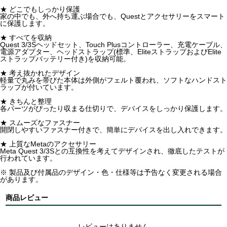
★ どこでもしっかり保護
家の中でも、外へ持ち運ぶ場合でも、Questとアクセサリーをスマート
に保護します。
★ すべてを収納
Quest 3/3Sヘッドセット、Touch Plusコントローラー、充電ケーブル、
電源アダプター、ヘッドストラップ(標準、EliteストラップおよびElite
ストラップバッテリー付き)を収納可能。
★ 考え抜かれたデザイン
軽量で丸みを帯びた本体は外側がフェルト覆われ、ソフトなハンドスト
ラップが付いています。
★ きちんと整理
各パーツがぴったり収まる仕切りで、デバイスをしっかり保護します。
★ スムーズなファスナー
開閉しやすいファスナー付きで、簡単にデバイスを出し入れできます。
★ 上質なMetaのアクセサリー
Meta Quest 3/3Sとの互換性を考えてデザインされ、徹底したテストが
行われています。
※ 製品及び付属品のデザイン・色・仕様等は予告なく変更される場合
があります。
商品レビュー
レビューはありません