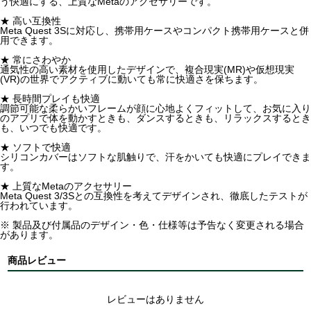
う快適にする、上質なMetaのアクセサリーです。
★ 高い互換性
Meta Quest 3Sに対応し、携帯用ケースやコンパクト携帯用ケースと併
用できます。
★ 常にさわやか
通気性の高い素材を使用したデザインで、複合現実(MR)や仮想現実
(VR)の世界でアクティブに動いても常に快適さを保ちます。
★ 長時間プレイも快適
調節可能な柔らかいフレームが顔に心地よくフィットして、お気に入り
のアプリで体を動かすときも、ダンスするときも、リラックスするとき
も、いつでも快適です。
★ ソフトで快適
シリコンカバーはソフトな肌触りで、汗をかいても快適にプレイできま
す。
★ 上質なMetaのアクセサリー
Meta Quest 3/3Sとの互換性を考えてデザインされ、徹底したテストが
行われています。
※ 製品及び付属品のデザイン・色・仕様等は予告なく変更される場合
があります。
商品レビュー
レビューはありません