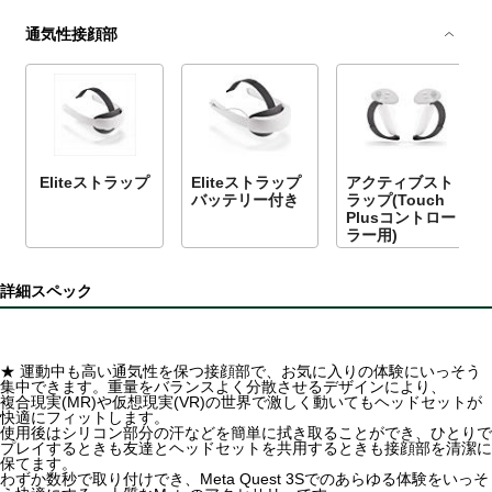
通気性接顔部
Eliteストラップ
Eliteストラップ
アクティブスト
バッテリー付き
ラップ(Touch
Plusコントロー
ラー用)
詳細スペック
★ 運動中も高い通気性を保つ接顔部で、お気に入りの体験にいっそう
集中できます。重量をバランスよく分散させるデザインにより、
複合現実(MR)や仮想現実(VR)の世界で激しく動いてもヘッドセットが
快適にフィットします。
使用後はシリコン部分の汗などを簡単に拭き取ることができ、ひとりで
プレイするときも友達とヘッドセットを共用するときも接顔部を清潔に
保てます。
わずか数秒で取り付けでき、Meta Quest 3Sでのあらゆる体験をいっそ