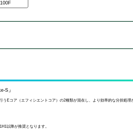
2100F
e-S」
行うEコア（エフィシエントコア）の2種類が混在し、より効率的な分担処理
on 21H1以降が推奨となります。