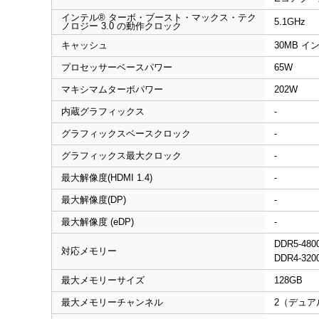
インテル® ターボ・ブースト・マックス・テク
5.1GHz
ノロジー 3.0 の動作クロック
キャッシュ
30MB イ
プロセッサーベースパワー
65W
マキシマムターボパワー
202W
内蔵グラフィックス
-
グラフィックスベースクロック
-
グラフィックス最大クロック
-
最大解像度(HDMI 1.4)
-
最大解像度(DP)
-
最大解像度 (eDP)
-
DDR5-480
対応メモリー
DDR4-320
最大メモリーサイズ
128GB
最大メモリーチャンネル
2（デュア