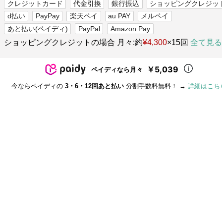
クレジットカード
代金引換
銀行振込
ショッピングクレジッ
d払い
PayPay
楽天ペイ
au PAY
メルペイ
あと払い(ペイディ)
PayPal
Amazon Pay
ショッピングクレジットの場合 月々:約
¥4,300
×15回
全て見る
￥5,039
ペイディなら月々
今ならペイディの
3・6・12回あと払い
分割手数料無料！ →
詳細はこち