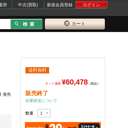
業所
中古(買取)
新規会員登録
ログイン
カート
送料無料
¥60,478
ネット価格
（税込）
販売終了
月 発売
在庫状況について
数量