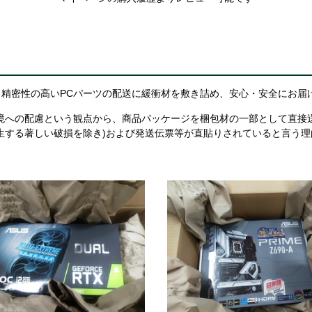
精密性の高いPCパーツの配送に緩衝材を敷き詰め、安心・安全にお届
境への配慮という観点から、商品パッケージを梱包材の一部として直接
生する著しい破損を除き)および発送伝票等が直貼りされていると言う