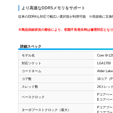
より高速なDDR5メモリをサポート
従来のDDR4も対応で幅広い選択肢が利用可能 ※両規格に互
※商品供給状況の都合により、初期不良発生時は修理対応とな
詳細スペック
モデル名
Core i9-
対応ソケット
LGA1700
コードネーム
Alder Lake
コア数
16コア（P
スレッド数
24スレッ
Pコアベー
ベースクロック
Eコアベー
Pコアブー
ターボブーストクロック（最大）
Eコアブー