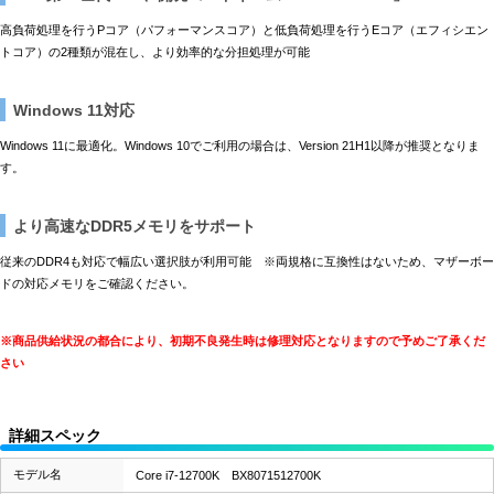
高負荷処理を行うPコア（パフォーマンスコア）と低負荷処理を行うEコア（エフィシエン
トコア）の2種類が混在し、より効率的な分担処理が可能
Windows 11対応
Windows 11に最適化。Windows 10でご利用の場合は、Version 21H1以降が推奨となりま
す。
より高速なDDR5メモリをサポート
従来のDDR4も対応で幅広い選択肢が利用可能 ※両規格に互換性はないため、マザーボー
ドの対応メモリをご確認ください。
※商品供給状況の都合により、初期不良発生時は修理対応となりますので予めご了承くだ
さい
詳細スペック
モデル名
Core i7-12700K BX8071512700K