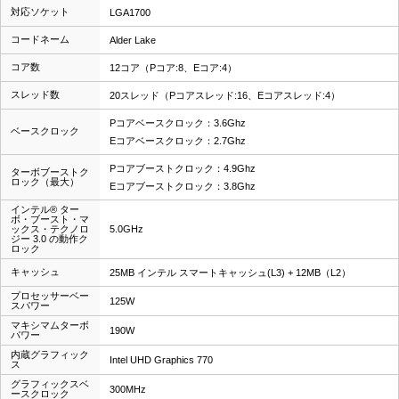
対応ソケット
LGA1700
コードネーム
Alder Lake
コア数
12コア（Pコア:8、Eコア:4）
スレッド数
20スレッド（Pコアスレッド:16、Eコアスレッド:4）
Pコアベースクロック：3.6Ghz
ベースクロック
Eコアベースクロック：2.7Ghz
Pコアブーストクロック：4.9Ghz
ターボブーストク
ロック（最大）
Eコアブーストクロック：3.8Ghz
インテル® ター
ボ・ブースト・マ
ックス・テクノロ
5.0GHz
ジー 3.0 の動作ク
ロック
キャッシュ
25MB インテル スマートキャッシュ(L3) + 12MB（L2）
プロセッサーベー
125W
スパワー
マキシマムターボ
190W
パワー
内蔵グラフィック
Intel UHD Graphics 770
ス
グラフィックスベ
300MHz
ースクロック