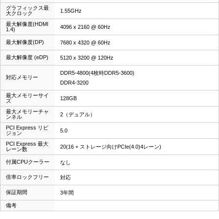
グラフィックス最
1.55GHz
大クロック
最大解像度(HDMI
4096 x 2160 @ 60Hz
1.4)
最大解像度(DP)
7680 x 4320 @ 60Hz
最大解像度 (eDP)
5120 x 3200 @ 120Hz
DDR5-4800(4枚時DDR5-3600)
対応メモリー
DDR4-3200
最大メモリーサイ
128GB
ズ
最大メモリーチャ
2（デュアル）
ンネル
PCI Express リビ
5.0
ジョン
PCI Express 最大
20(16 + ストレージ向けPCIe(4.0)4レーン)
レーン数
付属CPUクーラー
なし
倍率ロックフリー
対応
保証期間
3年間
備考