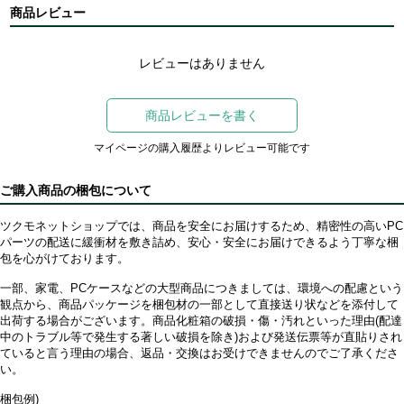
商品レビュー
レビューはありません
商品レビューを書く
マイページの購入履歴よりレビュー可能です
ご購入商品の梱包について
ツクモネットショップでは、商品を安全にお届けするため、精密性の高いPC
パーツの配送に緩衝材を敷き詰め、安心・安全にお届けできるよう丁寧な梱
包を心がけております。
一部、家電、PCケースなどの大型商品につきましては、環境への配慮という
観点から、商品パッケージを梱包材の一部として直接送り状などを添付して
出荷する場合がございます。商品化粧箱の破損・傷・汚れといった理由(配達
中のトラブル等で発生する著しい破損を除き)および発送伝票等が直貼りされ
ていると言う理由の場合、返品・交換はお受けできませんのでご了承くださ
い。
梱包例)