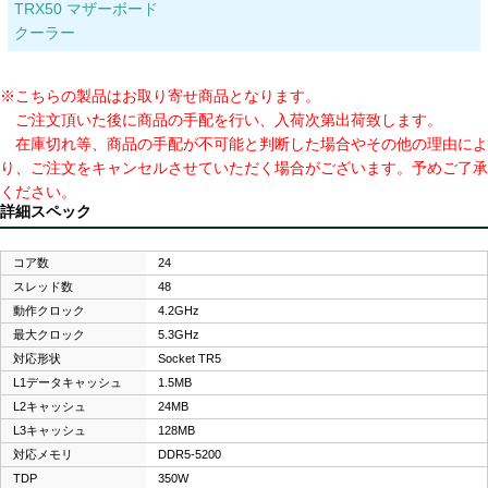
TRX50 マザーボード
クーラー
※こちらの製品はお取り寄せ商品となります。
ご注文頂いた後に商品の手配を行い、入荷次第出荷致します。
在庫切れ等、商品の手配が不可能と判断した場合やその他の理由によ
り、ご注文をキャンセルさせていただく場合がございます。予めご了承
ください。
詳細スペック
コア数
24
スレッド数
48
動作クロック
4.2GHz
最大クロック
5.3GHz
対応形状
Socket TR5
L1データキャッシュ
1.5MB
L2キャッシュ
24MB
L3キャッシュ
128MB
対応メモリ
DDR5-5200
TDP
350W