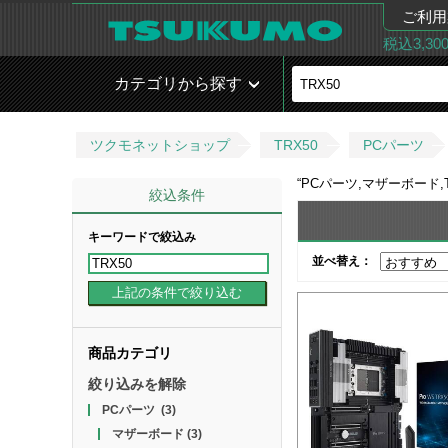
ご利用
税込3,3
カテゴリから探す
ツクモネットショップ
TRX50
PCパーツ
“
PCパーツ,マザーボード,T
絞込条件
キーワードで絞込み
並べ替え：
商品カテゴリ
絞り込みを解除
PCパーツ
(3)
マザーボード
(3)