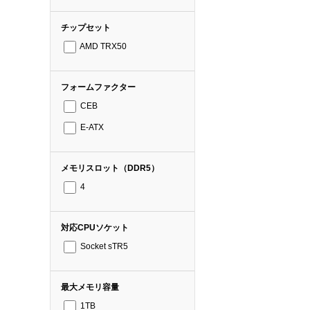
チップセット
AMD TRX50
フォームファクター
CEB
E-ATX
メモリスロット（DDR5）
4
対応CPUソケット
Socket sTR5
最大メモリ容量
1TB