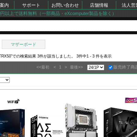
案内
サポート
お問い合わせ
店舗情報
法人営
00円以上で送料無料（一部商品・eXcomputer製品を除く）
マザーボード
RX50
”での検索結果
3
件が該当しました。
3
件中
1 - 3
件を表示
<<
<
1
>
>>
販売終了商
最初
最後