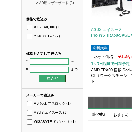
AMD用マザーボード
(3)
価格で絞込み
¥1～140,000
(1)
ASUS エイスース
Pro WS TRX50-SAGE 
¥140,001～*
(2)
送料無料
価格を入力して絞込み
¥159
ネット価格：
¥
～
1～3日程度で出荷予定
¥
まで
AMD TRX50 搭載 Sock
CEB ワークステーショ
ド
メーカーで絞込み
ASRock アスロック
(1)
ASUS エイスース
(1)
並べ替え：
GIGABYTE ギガバイト
(1)