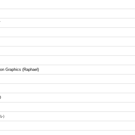
ド
n Graphics (Raphael)
0
ル）