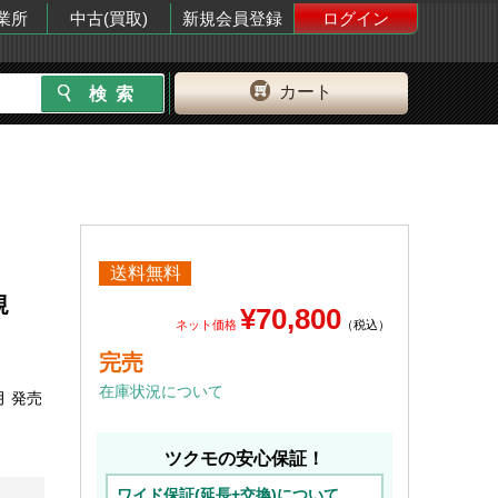
業所
中古(買取)
新規会員登録
ログイン
カート
送料無料
規
¥70,800
ネット価格
（税込）
完売
在庫状況について
月 発売
ツクモの安心保証！
ワイド保証(延長+交換)について