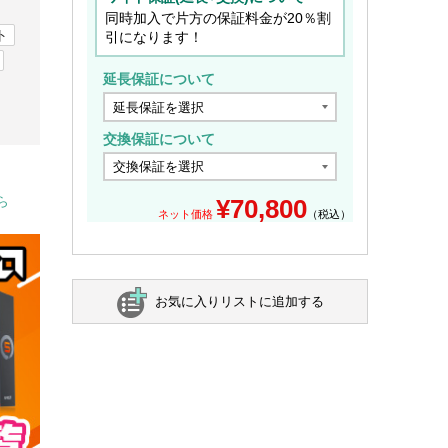
同時加入で片方の保証料金が20％割
ト
引になります！
延長保証について
交換保証について
ら
¥
70,800
ネット価格
（税込）
お気に入りリストに追加する