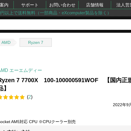
案内
サポート
お問い合わせ
店舗情報
法人営
00円以上で送料無料（一部商品・eXcomputer製品を除く）
AMD
Ryzen 7
AMD エーエムディー
Ryzen 7 7700X 100-100000591WOF 【国内正
品】
(
2
)
2022年9
Socket AM5対応 CPU ※CPUクーラー別売