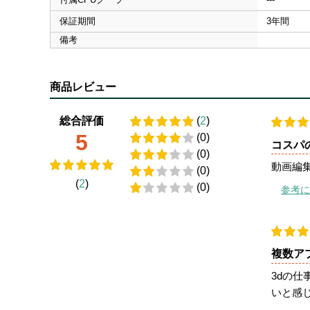
保証期間
3年間
備考
商品レビュー
総合評価
(
2
)
5
(0)
コスパ
(0)
動画編
(0)
(
2
)
(0)
参考に
複数ア
3dの
いと感