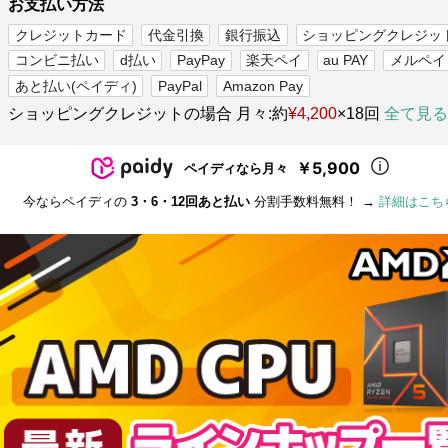
お支払い方法
クレジットカード
代金引換
銀行振込
ショッピングクレジッ
コンビニ払い
d払い
PayPay
楽天ペイ
au PAY
メルペイ
あと払い(ペイディ)
PayPal
Amazon Pay
ショッピングクレジットの場合 月々:約
¥4,200
×18回
全て見る
￥5,900
ペイディなら月々
今ならペイディの
3・6・12回あと払い
分割手数料無料！ →
詳細はこち