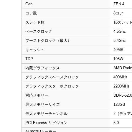
Gen
ZEN 4
コア数
8コア
スレッド数
16スレッ
ベースクロック
4.5Ghz
ブーストクロック（最大）
5.4Ghz
キャッシュ
40MB
TDP
105W
内蔵グラフィックス
AMD Radeo
グラフィックスベースクロック
400MHz
グラフィックスターボクロック
2200MHz
対応メモリー
DDR5-520
最大メモリーサイズ
128GB
最大メモリーチャンネル
2（デュア
PCI Express リビジョン
5.0
付属CPUクーラー
---