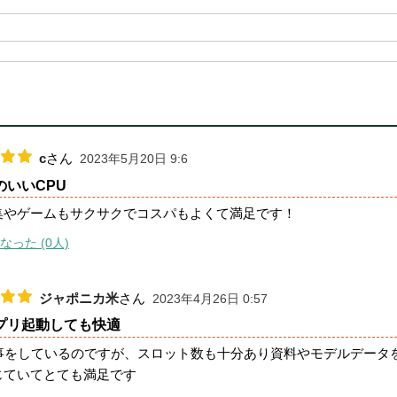
c
さん
2023年5月20日 9:6
のいいCPU
集やゲームもサクサクでコスパもよくて満足です！
なった (0人)
ジャポニカ米
さん
2023年4月26日 0:57
プリ起動しても快適
仕事をしているのですが、スロット数も十分あり資料やモデルデータ
じていてとても満足です