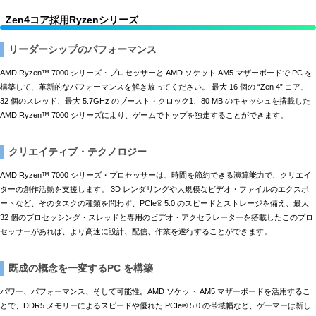
Zen4コア採用Ryzenシリーズ
リーダーシップのパフォーマンス
AMD Ryzen™ 7000 シリーズ・プロセッサーと AMD ソケット AM5 マザーボードで PC を
構築して、革新的なパフォーマンスを解き放ってください。 最大 16 個の “Zen 4” コア、
32 個のスレッド、最大 5.7GHz のブースト・クロック1、80 MB のキャッシュを搭載した
AMD Ryzen™ 7000 シリーズにより、ゲームでトップを独走することができます。
クリエイティブ・テクノロジー
AMD Ryzen™ 7000 シリーズ・プロセッサーは、時間を節約できる演算能力で、クリエイ
ターの創作活動を支援します。 3D レンダリングや大規模なビデオ・ファイルのエクスポ
ートなど、そのタスクの種類を問わず、PCIe® 5.0 のスピードとストレージを備え、最大
32 個のプロセッシング・スレッドと専用のビデオ・アクセラレーターを搭載したこのプロ
セッサーがあれば、より高速に設計、配信、作業を遂行することができます。
既成の概念を一変するPC を構築
パワー、パフォーマンス、そして可能性。AMD ソケット AM5 マザーボードを活用するこ
とで、DDR5 メモリーによるスピードや優れた PCIe® 5.0 の帯域幅など、ゲーマーは新し