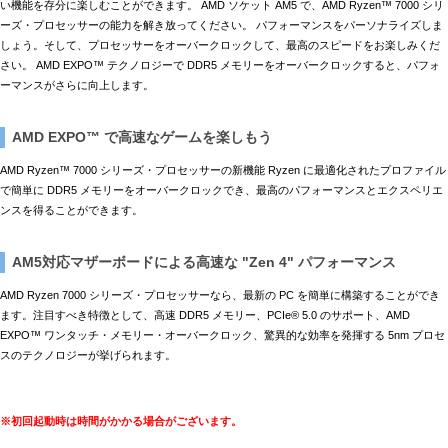
い機能を存分に楽しむことができます。 AMD ソケット AM5 で、AMD Ryzen™ 7000 シリ
ーズ・プロセッサーの能力を解き放ってください。 パフォーマンスをパーソナライズしま
しょう。そして、プロセッサーをオーバークロックして、最高のスピードをお楽しみくだ
さい。 AMD EXPO™ テクノロジーで DDR5 メモリーをオーバークロックすると、パフォ
ーマンスがさらに向上します。
AMD EXPO™ で高速なゲームを楽しもう
AMD Ryzen™ 7000 シリーズ・プロセッサーの新機能 Ryzen に最適化されたプロファイル
で簡単に DDR5 メモリーをオーバークロックでき、最高のパフォーマンスとエクスペリエ
ンスを得ることができます。
AM5対応マザーボードによる高速な "Zen 4" パフォーマンス
AMD Ryzen 7000 シリーズ・プロセッサーなら、最新の PC を簡単に構築することができ
ます。注目すべき特徴として、高速 DDR5 メモリー、PCIe® 5.0 のサポート、AMD
EXPO™ ワンタッチ・メモリー・オーバークロック、驚異的な効率を発揮する 5nm プロセ
スのテクノロジーが挙げられます。
※初回起動時は時間がかかる場合がございます。