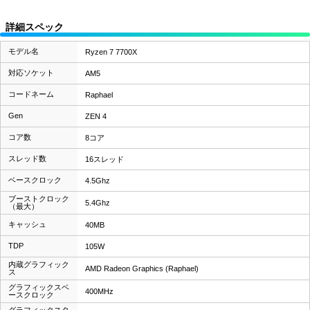
詳細スペック
モデル名
Ryzen 7 7700X
対応ソケット
AM5
コードネーム
Raphael
Gen
ZEN 4
コア数
8コア
スレッド数
16スレッド
ベースクロック
4.5Ghz
ブーストクロック
5.4Ghz
（最大）
キャッシュ
40MB
TDP
105W
内蔵グラフィック
AMD Radeon Graphics (Raphael)
ス
グラフィックスベ
400MHz
ースクロック
グラフィックスタ