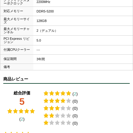
2200MHz
ーボクロック
対応メモリー
DDR5-5200
最大メモリーサイ
128GB
ズ
最大メモリーチャ
2（デュアル）
ンネル
PCI Express リビ
5.0
ジョン
付属CPUクーラー
---
保証期間
3年間
備考
商品レビュー
総合評価
(
2
)
5
(0)
(0)
(0)
(
2
)
(0)