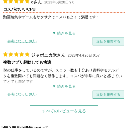
c
さん
2023年5月20日 9:6
コスパのいいCPU
動画編集やゲームもサクサクでコスパもよくて満足です！
参考になった (0人)
違反を報告する
ジャポニカ米
さん
2023年4月26日 0:57
複数アプリ起動しても快適
3dの仕事をしているのですが、スロット数も十分あり資料やモデルデー
タを複数開いても問題なく動作します。コスパが非常に良いと感じてい
てとても満足です
参考になった (0人)
違反を報告する
すべてのレビューを見る
ご購入商品の梱包について