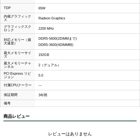
TDP
65W
内蔵グラフィック
Radeon Graphics
ス
グラフィックスク
2200 MHz
ロック
DDR5-5600(2DIMMまで)
対応メモリー（最
大速度）
DDR5-3600(4DIMM時)
最大メモリーサイ
192GB
ズ
最大メモリーチャ
2（デュアル）
ンネル
PCI Express リビ
5.0
ジョン
付属CPUクーラー
---
保証期間
3年間
備考
商品レビュー
レビューはありません