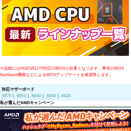
※起動にはAGESA1170対応のBIOSが必要となります。事前のBIOS
flashback機能などによるBIOSアップデートを推奨致します。
対応マザーボード
X870
｜
B850
｜
B840
｜
B650
｜
A620
私が選んだAMDキャンペーン