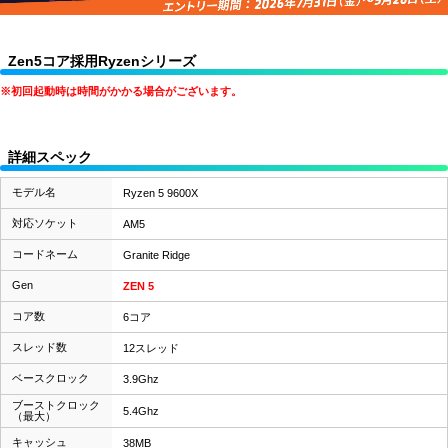
Zen5コア採用Ryzenシリーズ
※初回起動時は時間がかかる場合がございます。
詳細スペック
モデル名
Ryzen 5 9600X
対応ソケット
AM5
コードネーム
Granite Ridge
Gen
ZEN 5
コア数
6コア
スレッド数
12スレッド
ベースクロック
3.9Ghz
ブーストクロック
5.4Ghz
（最大）
キャッシュ
38MB