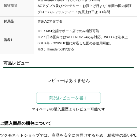
保証期間
ACアダプタ及びバッテリー：お買上げ日より1年間の国内保証
グローバルワランティー：お買上げ日より1年間
付属品
専用ACアダプタ
※1：MSI公認サポート店でのみ増設可能
※2：日本国内ではWi-Fi 6E/6/5/4のみ対応。Wi-Fi 7は法令上
備考1
6GHz帯・320MHz幅に対応した国のみ使用可能。
※3：Thunderbolt非対応
商品レビュー
レビューはありません
商品レビューを書く
マイページの購入履歴よりレビュー可能です
ご購入商品の梱包について
ツクモネットショップでは、商品を安全にお届けするため、精密性の高いPC