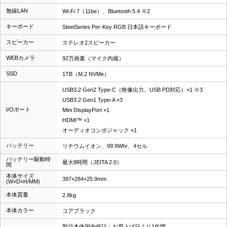
無線LAN
Wi-Fi 7（11be）、Bluetooth 5.4 ※2
キーボード
SteelSeries Per-Key RGB 日本語キーボード
スピーカー
ステレオ2スピーカー
WEBカメラ
92万画素（マイク内蔵）
SSD
1TB（M.2 NVMe）
USB3.2 Gen2 Type-C（映像出力、USB PD対応）×1 ※3
USB3.2 Gen1 Type-A ×3
I/Oポート
Mini DisplayPort ×1
HDMI™ ×1
オーディオコンボジャック ×1
バッテリー
リチウムイオン、99.9Whr、4セル
バッテリー駆動時
最大8時間（JEITA 2.0）
間
本体サイズ
397×284×25.9mm
(W×D×H/MM)
本体質量
2.8kg
本体カラー
コアブラック
製品本体国内保証：お買上げ日より1年間