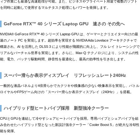
ィブ作業にも最適な高速処理が可能。また、ビジネスやプライベート用途で複数のソフト
を同時に起動して使用するマルチタスク処理にもパワーを発揮します。
GeForce RTX™ 40 シリーズ Laptop GPU 速さの その先へ
NVIDIA® GeForce RTX™ 40 シリーズ Laptop GPU は、ゲーマーとクリエイター向けの最
速のノート PC を実現します。超効率を実現する NVIDIA Ada Lovelace アーキテクチャで
構築され、AI を活用した DLSS 3 により性能が飛躍的に向上し、フル レイ トレーシングで
リアルなバーチャル世界を実現します。さらに、Max-Q テクノロジにより、システムの性
能、電力、バッテリ駆動時間、静音性を最適化し、最高の効率性を引き出します。
スーパー滑らか表示ディスプレイ リフレッシュレート240Hz
一般的な液晶パネルより4倍滑らかでカクツキや残像感の少ない映像表示を実現し、バトル
ロイヤルやFPSゲーム向けの「スーパー滑らか表示ディスプレイ（240Hz）」を搭載。
ハイブリッド型ヒートパイプ採用 新型強冷クーラー
CPUとGPUを連結して冷やすシェアヒートパイプを採用。専用パイプとシェアパイプを組
み合わせたハイブリッド型となった新設計強冷クーラー「Cooler Boost 5」が絶大な冷却性
能を発揮。