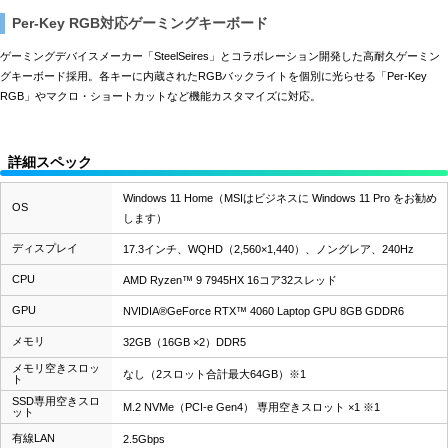
Per-Key RGB対応ゲーミングキーボード
ゲーミングデバイスメーカー「SteelSeires」とコラボレーション開発した高耐久ゲーミン
グキーボード採用。各キーに内蔵されたRGBバックライトを個別に光らせる「Per-Key
RGB」やマクロ・ショートカットなど機能カスタマイズに対応。
詳細スペック
Windows 11 Home（MSIはビジネスに Windows 11 Pro をお勧め
OS
します）
ディスプレイ
17.3インチ、WQHD（2,560×1,440）、ノングレア、240Hz
CPU
AMD Ryzen™ 9 7945HX 16コア32スレッド
GPU
NVIDIA®GeForce RTX™ 4060 Laptop GPU 8GB GDDR6
メモリ
32GB（16GB ×2）DDR5
メモリ空きスロッ
なし（2スロット合計最大64GB）※1
ト
SSD専用空きスロ
M.2 NVMe（PCI-e Gen4） 専用空きスロット ×1 ※1
ット
有線LAN
2.5Gbps