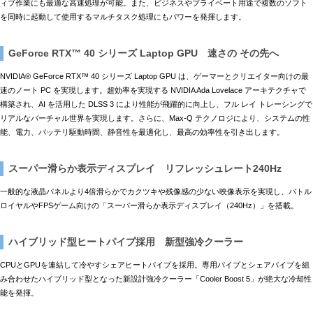
ィブ作業にも最適な高速処理が可能。また、ビジネスやプライベート用途で複数のソフト
を同時に起動して使用するマルチタスク処理にもパワーを発揮します。
GeForce RTX™ 40 シリーズ Laptop GPU 速さの その先へ
NVIDIA® GeForce RTX™ 40 シリーズ Laptop GPU は、ゲーマーとクリエイター向けの最
速のノート PC を実現します。超効率を実現する NVIDIA Ada Lovelace アーキテクチャで
構築され、AI を活用した DLSS 3 により性能が飛躍的に向上し、フル レイ トレーシングで
リアルなバーチャル世界を実現します。さらに、Max-Q テクノロジにより、システムの性
能、電力、バッテリ駆動時間、静音性を最適化し、最高の効率性を引き出します。
スーパー滑らか表示ディスプレイ リフレッシュレート240Hz
一般的な液晶パネルより4倍滑らかでカクツキや残像感の少ない映像表示を実現し、バトル
ロイヤルやFPSゲーム向けの「スーパー滑らか表示ディスプレイ（240Hz）」を搭載。
ハイブリッド型ヒートパイプ採用 新型強冷クーラー
CPUとGPUを連結して冷やすシェアヒートパイプを採用。専用パイプとシェアパイプを組
み合わせたハイブリッド型となった新設計強冷クーラー「Cooler Boost 5」が絶大な冷却性
能を発揮。