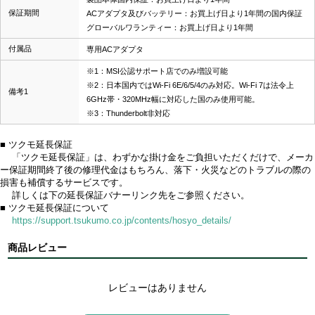
保証期間
ACアダプタ及びバッテリー：お買上げ日より1年間の国内保証
グローバルワランティー：お買上げ日より1年間
付属品
専用ACアダプタ
※1：MSI公認サポート店でのみ増設可能
※2：日本国内ではWi-Fi 6E/6/5/4のみ対応。Wi-Fi 7は法令上
備考1
6GHz帯・320MHz幅に対応した国のみ使用可能。
※3：Thunderbolt非対応
■ ツクモ延長保証
「ツクモ延長保証」は、わずかな掛け金をご負担いただくだけで、メーカ
ー保証期間終了後の修理代金はもちろん、落下・火災などのトラブルの際の
損害も補償するサービスです。
詳しくは下の延長保証バナーリンク先をご参照ください。
■ ツクモ延長保証について
https://support.tsukumo.co.jp/contents/hosyo_details/
商品レビュー
レビューはありません