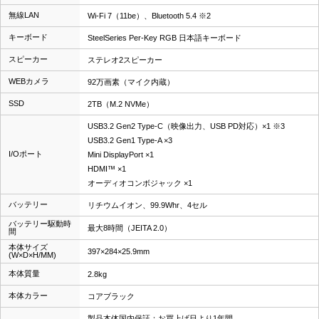
無線LAN
Wi-Fi 7（11be）、Bluetooth 5.4 ※2
キーボード
SteelSeries Per-Key RGB 日本語キーボード
スピーカー
ステレオ2スピーカー
WEBカメラ
92万画素（マイク内蔵）
SSD
2TB（M.2 NVMe）
USB3.2 Gen2 Type-C（映像出力、USB PD対応）×1 ※3
USB3.2 Gen1 Type-A ×3
I/Oポート
Mini DisplayPort ×1
HDMI™ ×1
オーディオコンボジャック ×1
バッテリー
リチウムイオン、99.9Whr、4セル
バッテリー駆動時
最大8時間（JEITA 2.0）
間
本体サイズ
397×284×25.9mm
(W×D×H/MM)
本体質量
2.8kg
本体カラー
コアブラック
製品本体国内保証：お買上げ日より1年間