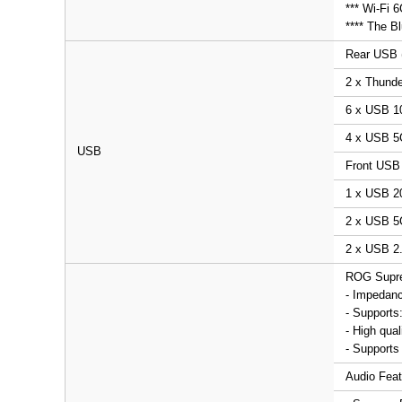
*** Wi-Fi 
**** The Bl
Rear USB (
2 x Thunde
6 x USB 1
4 x USB 5G
USB
Front USB 
1 x USB 2
2 x USB 5G
2 x USB 2.
ROG Supre
- Impedanc
- Supports
- High qua
- Supports
Audio Feat