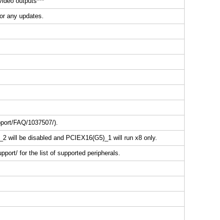
video outputs***
or any updates.
pport/FAQ/1037507/).
will be disabled and PCIEX16(G5)_1 will run x8 only.
port/ for the list of supported peripherals.