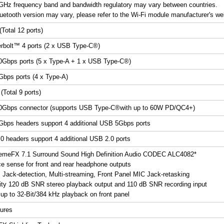
6GHz frequency band and bandwidth regulatory may vary between countries.
uetooth version may vary, please refer to the Wi-Fi module manufacturer's webs
Total 12 ports)
rbolt™ 4 ports (2 x USB Type-C
®
)
0Gbps ports (5 x Type-A + 1 x USB Type-C
®
)
bps ports (4 x Type-A)
(Total 9 ports)
0Gbps connector (supports USB Type-C
®
with up to 60W PD/QC4+)
bps headers support 4 additional USB 5Gbps ports
0 headers support 4 additional USB 2.0 ports
meFX 7.1 Surround Sound High Definition Audio CODEC ALC4082*
e sense for front and rear headphone outputs
: Jack-detection, Multi-streaming, Front Panel MIC Jack-retasking
lity 120 dB SNR stereo playback output and 110 dB SNR recording input
 up to 32-Bit/384 kHz playback on front panel
ures