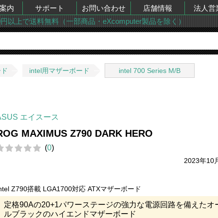
案内
サポート
お問い合わせ
店舗情報
法人営
00円以上で送料無料（一部商品・eXcomputer製品を除く）
ード
intel用マザーボード
intel 700 Series M/B
ASUS エイスース
ROG MAXIMUS Z790 DARK HERO
(
0
)
2023年10
Intel Z790搭載 LGA1700対応 ATXマザーボード
定格90Aの20+1パワーステージの強力な電源回路を備えたオ
ルブラックのハイエンドマザーボード