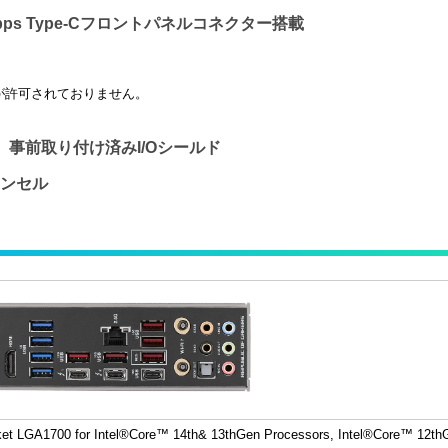
0Gbps Type-Cフロントパネルコネクター搭載
用が許可されておりません。
-Latch、事前取り付け済みI/Oシールド
キャンセル
et LGA1700 for Intel
®
Core™ 14
th
& 13
th
Gen Processors, Intel
®
Core™ 12
th