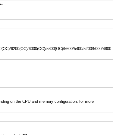
**
0(OC)/6200(OC)/6000(OC)/5800(OC)/5600/5400/5200/5000/4800
ding on the CPU and memory configuration, for more