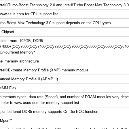
ntel
®
Turbo Boost Technology 2.0 and Intel
®
Turbo Boost Max Technology 3.0
 www.asus.com for CPU support list.
rbo Boost Max Technology 3.0 support depends on the CPU types.
 Chipset
slots, max. 192GB, DDR5
/7800+(OC)/7600(OC)/7400(OC)/7200(OC)/7000(OC)/6800(OC)/6600(OC)/640
Un-buffered Memory*
el memory architecture
ntel
®
Extreme Memory Profile (XMP) memory module
nced Memory Profile II (AEMP II)
DIMM Flex
d memory types, data rate (Speed), and number of DRAM modules vary depen
n refer to www.asus.com for memory support list.
, un-buffered DDR5 memory supports On-Die ECC function.
TM
port**