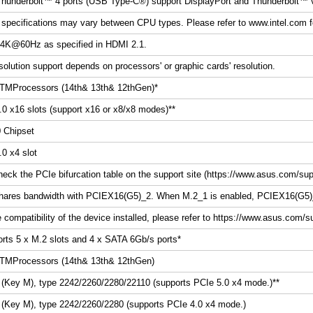
Thunderbolt™ 4 ports (USB Type-C
®
) support DisplayPort and Thunderbolt™ 
 specifications may vary between CPU types. Please refer to www.intel.com f
 4K@60Hz as specified in HDMI 2.1.
solution support depends on processors' or graphic cards' resolution.
TM
Processors (14
th
& 13
th
& 12
th
Gen)*
.0 x16 slots (support x16 or x8/x8 modes)**
 Chipset
.0 x4 slot
heck the PCIe bifurcation table on the support site (https://www.asus.com/su
hares bandwidth with PCIEX16(G5)_2. When M.2_1 is enabled, PCIEX16(G5)_2 
 compatibility of the device installed, please refer to https://www.asus.com/sup
orts 5 x M.2 slots and 4 x SATA 6Gb/s ports*
TM
Processors (14
th
& 13
th
& 12
th
Gen)
 (Key M), type 2242/2260/2280/22110 (supports PCIe 5.0 x4 mode.)**
 (Key M), type 2242/2260/2280 (supports PCIe 4.0 x4 mode.)