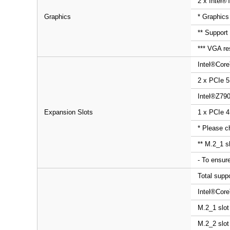
2 x Intel
®
Graphics
* Graphics
** Support
*** VGA re
Intel
®
Core
2 x PCIe 5
Intel
®
Z790
Expansion Slots
1 x PCIe 4
* Please c
** M.2_1 s
- To ensure
Total supp
Intel
®
Core
M.2_1 slot
M.2_2 slot