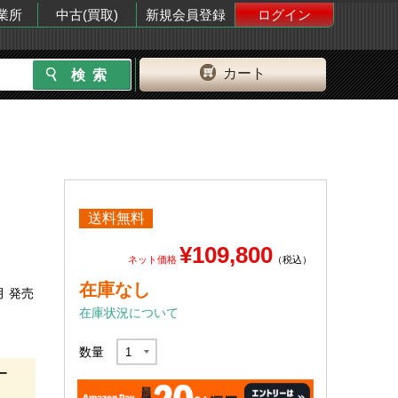
業所
中古(買取)
新規会員登録
ログイン
カート
送料無料
¥109,800
ネット価格
（税込）
在庫なし
月 発売
在庫状況について
数量
ー