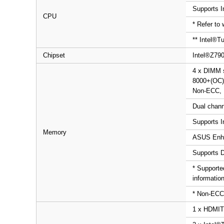
Supports I
CPU
* Refer to
** Intel
®
Tu
Chipset
Intel
®
Z790
4 x DIMM 
8000+(OC)
Non-ECC, 
Dual chann
Supports I
Memory
ASUS Enha
Supports 
* Supporte
informatio
* Non-ECC
1 x HDMI