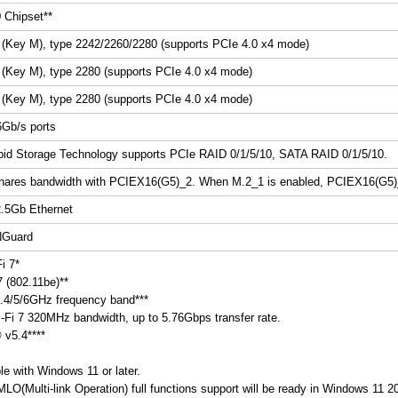
 Chipset**
 (Key M), type 2242/2260/2280 (supports PCIe 4.0 x4 mode)
 (Key M), type 2280 (supports PCIe 4.0 x4 mode)
 (Key M), type 2280 (supports PCIe 4.0 x4 mode)
Gb/s ports
id Storage Technology supports PCIe RAID 0/1/5/10, SATA RAID 0/1/5/10.
hares bandwidth with PCIEX16(G5)_2. When M.2_1 is enabled, PCIEX16(G5)_2 
2.5Gb Ethernet
Guard
i 7*
7 (802.11be)**
.4/5/6GHz frequency band***
-Fi 7 320MHz bandwidth, up to 5.76Gbps transfer rate.
 v5.4****
le with Windows 11 or later.
 MLO(Multi-link Operation) full functions support will be ready in Windows 11 