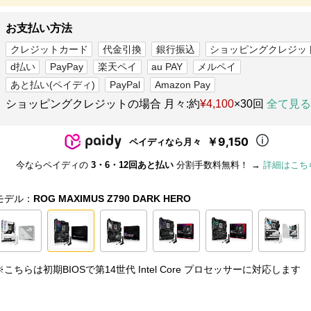
お支払い方法
クレジットカード
代金引換
銀行振込
ショッピングクレジッ
d払い
PayPay
楽天ペイ
au PAY
メルペイ
あと払い(ペイディ)
PayPal
Amazon Pay
ショッピングクレジットの場合 月々:約
¥4,100
×30回
全て見る
￥9,150
ペイディなら月々
今ならペイディの
3・6・12回あと払い
分割手数料無料！ →
詳細はこち
モデル：
ROG MAXIMUS Z790 DARK HERO
※こちらは初期BIOSで第14世代 Intel Core プロセッサーに対応します