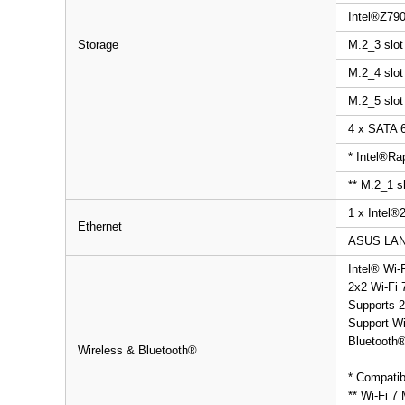
Intel
®
Z790
Storage
M.2_3 slot
M.2_4 slot
M.2_5 slot
4 x SATA 6
* Intel
®
Rap
** M.2_1 s
1 x Intel
®
Ethernet
ASUS LAN
Intel® Wi-F
2x2 Wi-Fi 
Supports 2
Support Wi
Bluetooth®
Wireless & Bluetooth
®
* Compatib
** Wi-Fi 7