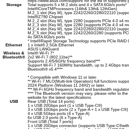
https://www.asus.com/support/ for the list of supported 
Storage
Total supports 5 x M.2 slots and 4 x SATA 6Gb/s ports*
Intel
®
Core
TM
Processors (14
th
& 13
th
& 12
th
Gen)
M.2_1 slot (Key M), type 2242/2260/2280/22110 (suppo
Intel
®
Z790 Chipset
M.2_2 slot (Key M), type 2280 (supports PCIe 4.0 x4 m
M.2_3 slot (Key M), type 2280 (supports PCIe 4.0 x4 m
M.2_4 slot (Key M), type 2242/2260/2280/22110 (suppo
M.2_5 slot (Key M), type 2242/2260/2280 (supports PC
4x SATA 6Gb/s ports
* Intel
®
Rapid Storage Technology supports PCIe RAID 0
Ethernet
1 x Intel® 2.5Gb Ethernet
ASUS LANGuard
Wireless &
Intel® Wi-Fi 7*
Bluetooth
®
2x2 Wi-Fi 7 (802.11be)**
Supports 2.4/5/6GHz frequency band***
Support Wi-Fi 7 160MHz bandwidth, up to 2.4Gbps trans
Bluetooth® v5.4****
* Compatible with Windows 11 or later.
** Wi-Fi 7 MLO(Multi-link Operation) full functions supp
2024 Platform (Windows 11 24H2) or later.
*** Wi-Fi 6GHz frequency band and bandwidth regulato
**** The Bluetooth version may vary, please refer to th
website for the latest specifications.
USB
Rear USB (Total 14 ports)
1 x USB 20Gbps port (1 x USB Type-C
®
)
3 x USB 10Gbps ports (2 x Type-A + 1 x USB Type-C
®
)
4 x USB 5Gbps ports (4 x Type-A)
6x USB 2.0 ports (6 x Type-A)
Front USB (Total 7 ports)
1 x USB 20Gbps connector (supports USB Type-C
®
wit