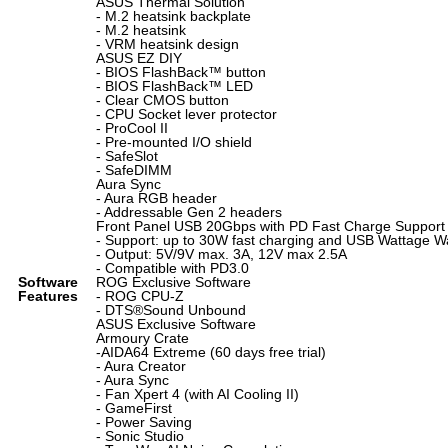
ASUS Thermal Solution
- M.2 heatsink backplate
- M.2 heatsink
- VRM heatsink design
ASUS EZ DIY
- BIOS FlashBack™ button
- BIOS FlashBack™ LED
- Clear CMOS button
- CPU Socket lever protector
- ProCool II
- Pre-mounted I/O shield
- SafeSlot
- SafeDIMM
Aura Sync
- Aura RGB header
- Addressable Gen 2 headers
Front Panel USB 20Gbps with PD Fast Charge Support
- Support: up to 30W fast charging and USB Wattage W
- Output: 5V/9V max. 3A, 12V max 2.5A
- Compatible with PD3.0
Software
ROG Exclusive Software
Features
- ROG CPU-Z
- DTS
®
Sound Unbound
ASUS Exclusive Software
Armoury Crate
-AIDA64 Extreme (60 days free trial)
- Aura Creator
- Aura Sync
- Fan Xpert 4 (with AI Cooling II)
- GameFirst
- Power Saving
- Sonic Studio