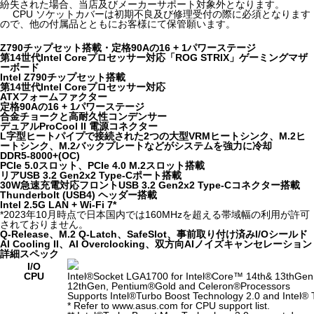
紛失された場合、当店及びメーカーサポート対象外となります。
CPU ソケットカバーは初期不良及び修理受付の際に必須となります
ので、他の付属品とともにお客様にて保管願います。
Z790チップセット搭載・定格90Aの16 + 1パワーステージ
第14世代Intel Coreプロセッサー対応「ROG STRIX」ゲーミングマザ
ーボード
Intel Z790チップセット搭載
第14世代Intel Coreプロセッサー対応
ATXフォームファクター
定格90Aの16 + 1パワーステージ
合金チョークと高耐久性コンデンサー
デュアルProCool II 電源コネクター
L字型ヒートパイプで接続された2つの大型VRMヒートシンク、M.2ヒ
ートシンク、M.2バックプレートなどがシステムを強力に冷却
DDR5-8000+(OC)
PCIe 5.0スロット、PCIe 4.0 M.2スロット搭載
リアUSB 3.2 Gen2x2 Type-Cポート搭載
30W急速充電対応フロントUSB 3.2 Gen2x2 Type-Cコネクター搭載
Thunderbolt (USB4) ヘッダー搭載
Intel 2.5G LAN + Wi-Fi 7*
*2023年10月時点で日本国内では160MHzを超える帯域幅の利用が許可
されておりません。
Q-Release、M.2 Q-Latch、SafeSlot、事前取り付け済みI/Oシールド
AI Cooling II、AI Overclocking、双方向AIノイズキャンセレーション
詳細スペック
I/O
CPU
Intel
®
Socket LGA1700 for Intel
®
Core™ 14
th
& 13
th
Gen 
12
th
Gen, Pentium
®
Gold and Celeron
®
Processors
Supports Intel
®
Turbo Boost Technology 2.0 and Intel®
* Refer to www.asus.com for CPU support list.