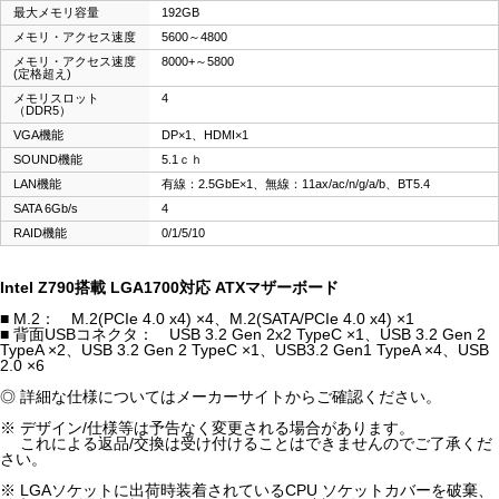
最大メモリ容量
192GB
メモリ・アクセス速度
5600～4800
メモリ・アクセス速度
8000+～5800
(定格超え)
メモリスロット
4
（DDR5）
VGA機能
DP×1、HDMI×1
SOUND機能
5.1ｃｈ
LAN機能
有線：2.5GbE×1、無線：11ax/ac/n/g/a/b、BT5.4
SATA 6Gb/s
4
RAID機能
0/1/5/10
Intel Z790搭載 LGA1700対応 ATXマザーボード
■ M.2： M.2(PCIe 4.0 x4) ×4、M.2(SATA/PCIe 4.0 x4) ×1
■ 背面USBコネクタ： USB 3.2 Gen 2x2 TypeC ×1、USB 3.2 Gen 2
TypeA ×2、USB 3.2 Gen 2 TypeC ×1、USB3.2 Gen1 TypeA ×4、USB
2.0 ×6
◎ 詳細な仕様についてはメーカーサイトからご確認ください。
※ デザイン/仕様等は予告なく変更される場合があります。
これによる返品/交換は受け付けることはできませんのでご了承くだ
さい。
※ LGAソケットに出荷時装着されているCPU ソケットカバーを破棄、