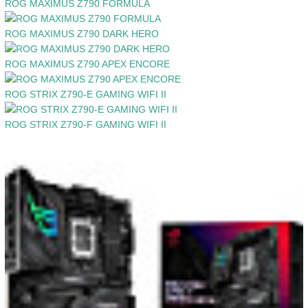
ROG MAXIMUS Z790 FORMULA
ROG MAXIMUS Z790 DARK HERO
ROG MAXIMUS Z790 APEX ENCORE
ROG STRIX Z790-E GAMING WIFI II
ROG STRIX Z790-F GAMING WIFI II