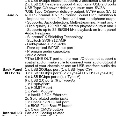
1 x USB 5Gbps header supports 2 additional USB 5G p
2 x USB 2.0 headers support 4 additional USB 2.0 ports
USB Type-C® power delivery output: max. 5V/3A
*USB Type-C®power delivery output: 5V/9V max. 3A, 
Audio
ROG SupremeFX 5.1 Surround Sound High Definition
- Impedance sense for front and rear headphone outpu
- Supports: Jack-detection, Multi-streaming, Front and
- High quality 120 dB SNR stereo playback output and 
- Supports up to 32-Bit/384 kHz playback on front panel
Audio Features
- SupremeFX Shielding Technology
- Savitech SV3H712 AMP
- Gold-plated audio jacks
- Rear optical S/PDIF out port
- Premium audio capacitors
- Audio cover
**The LINE OUT port on the rear I/O does not support sp
spatial audio, make sure to connect your audio output de
panel of your chassis or use an USB interface audio dev
Back Panel
1 x USB 20Gbps port (1 x USB Type-C
®
)
I/O Ports
3 x USB 10Gbps ports (2 x Type-A+1 x USB Type-C®)
4 x USB 5Gbps ports (4 x Type-A)
6 x USB 2.0 ports (6 x Type-A)
1 x DisplayPort
1 x HDMI
TM
port
1 x Wi-Fi Module
1 x Intel® 2.5Gb Ethernet
2x Gold-plated audio jacks
1 x Optical S/PDIF out port
1 x BIOS FlashBack™ button
1 x Clear CMOS button
Internal I/O
Fan and Cooling related