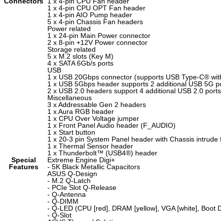
Connectors
1 x 4-pin CPU Fan header
1 x 4-pin CPU OPT Fan header
1 x 4-pin AIO Pump header
5 x 4-pin Chassis Fan headers
Power related
1 x 24-pin Main Power connector
2 x 8-pin +12V Power connector
Storage related
5 x M.2 slots (Key M)
4 x SATA 6Gb/s ports
USB
1 x USB 20Gbps connector (supports USB Type-C® wit
1 x USB 5Gbps header supports 2 additional USB 5G p
2 x USB 2.0 headers support 4 additional USB 2.0 ports
Miscellaneous
3 x Addressable Gen 2 headers
1 x Aura RGB header
1 x CPU Over Voltage jumper
1 x Front Panel Audio header (F_AUDIO)
1 x Start button
1 x 20-3 pin System Panel header with Chassis intrude 
1 x Thermal Sensor header
1 x Thunderbolt™ (USB4
®
) header
Special
Extreme Engine Digi+
Features
- 5K Black Metallic Capacitors
ASUS Q-Design
- M.2 Q-Latch
- PCIe Slot Q-Release
- Q-Antenna
- Q-DIMM
- Q-LED (CPU [red], DRAM [yellow], VGA [white], Boot D
- Q-Slot