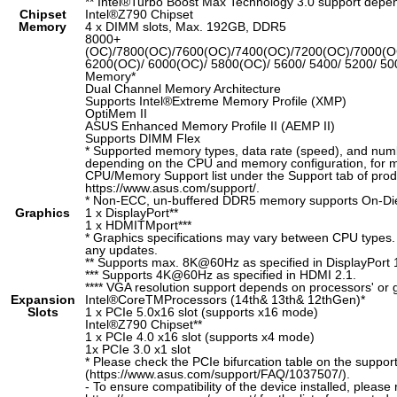
** Intel
®
Turbo Boost Max Technology 3.0 support depe
Chipset
Intel
®
Z790 Chipset
Memory
4 x DIMM slots, Max. 192GB, DDR5
8000+
(OC)/7800(OC)/7600(OC)/7400(OC)/7200(OC)/7000(O
6200(OC)/ 6000(OC)/ 5800(OC)/ 5600/ 5400/ 5200/ 50
Memory*
Dual Channel Memory Architecture
Supports Intel
®
Extreme Memory Profile (XMP)
OptiMem II
ASUS Enhanced Memory Profile II (AEMP II)
Supports DIMM Flex
* Supported memory types, data rate (speed), and nu
depending on the CPU and memory configuration, for mo
CPU/Memory Support list under the Support tab of produc
https://www.asus.com/support/.
* Non-ECC, un-buffered DDR5 memory supports On-Die
Graphics
1 x DisplayPort**
1 x HDMI
TM
port***
* Graphics specifications may vary between CPU types. 
any updates.
** Supports max. 8K@60Hz as specified in DisplayPort 
*** Supports 4K@60Hz as specified in HDMI 2.1.
**** VGA resolution support depends on processors' or g
Expansion
Intel
®
Core
TM
Processors (14
th
& 13
th
& 12
th
Gen)*
Slots
1 x PCIe 5.0x16 slot (supports x16 mode)
Intel
®
Z790 Chipset**
1 x PCIe 4.0 x16 slot (supports x4 mode)
1x PCIe 3.0 x1 slot
* Please check the PCIe bifurcation table on the support
(https://www.asus.com/support/FAQ/1037507/).
- To ensure compatibility of the device installed, please 