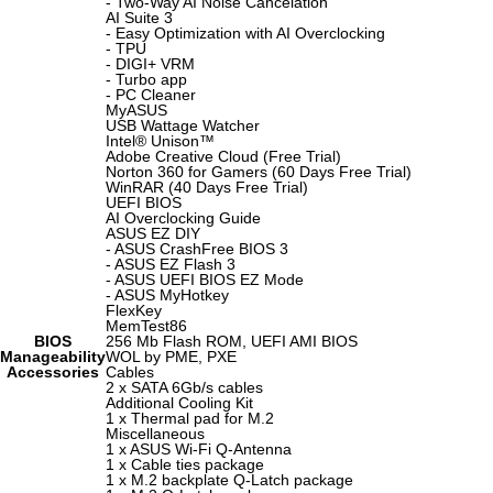
- Two-Way AI Noise Cancelation
AI Suite 3
- Easy Optimization with AI Overclocking
- TPU
- DIGI+ VRM
- Turbo app
- PC Cleaner
MyASUS
USB Wattage Watcher
Intel® Unison™
Adobe Creative Cloud (Free Trial)
Norton 360 for Gamers (60 Days Free Trial)
WinRAR (40 Days Free Trial)
UEFI BIOS
AI Overclocking Guide
ASUS EZ DIY
- ASUS CrashFree BIOS 3
- ASUS EZ Flash 3
- ASUS UEFI BIOS EZ Mode
- ASUS MyHotkey
FlexKey
MemTest86
BIOS
256 Mb Flash ROM, UEFI AMI BIOS
Manageability
WOL by PME, PXE
Accessories
Cables
2 x SATA 6Gb/s cables
Additional Cooling Kit
1 x Thermal pad for M.2
Miscellaneous
1 x ASUS Wi-Fi Q-Antenna
1 x Cable ties package
1 x M.2 backplate Q-Latch package