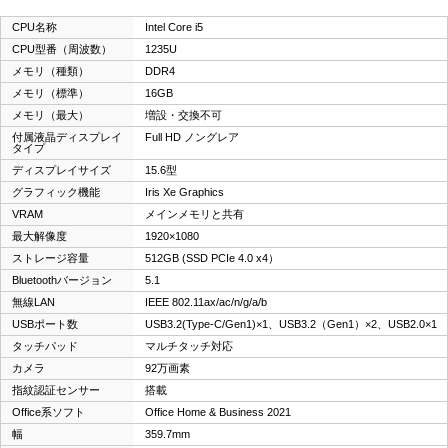
CPU名称
Intel Core i5
CPU型番（周波数）
1235U
メモリ（種類）
DDR4
メモリ（標準）
16GB
メモリ（最大）
増設・交換不可
付属液晶ディスプレイ
Full HD ノングレア
タイプ
ディスプレイサイズ
15.6型
グラフィック機能
Iris Xe Graphics
VRAM
メインメモリと共有
最大解像度
1920×1080
ストレージ容量
512GB (SSD PCIe 4.0 x4）
Bluetoothバージョン
5.1
無線LAN
IEEE 802.11ax/ac/n/g/a/b
USBポート数
USB3.2(Type-C/Gen1)×1、USB3.2（Gen1）×2、USB2.0×1
タッチパッド
マルチタッチ対応
カメラ
92万画素
指紋認証センサー
搭載
Office系ソフト
Office Home & Business 2021
幅
359.7mm