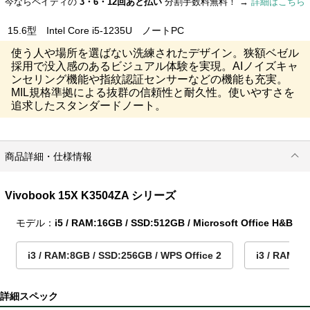
今ならペイディの
3・6・12回あと払い
分割手数料無料！ →
詳細はこちら
15.6型 Intel Core i5-1235U ノートPC
使う人や場所を選ばない洗練されたデザイン。狭額ベゼル
採用で没入感のあるビジュアル体験を実現。AIノイズキャ
ンセリング機能や指紋認証センサーなどの機能も充実。
MIL規格準拠による抜群の信頼性と耐久性。使いやすさを
追求したスタンダードノート。
商品詳細・仕様情報
Vivobook 15X K3504ZA シリーズ
モデル：
i5 / RAM:16GB / SSD:512GB / Microsoft Office H&B
i3 / RAM:8GB / SSD:256GB / WPS Office 2
i3 / RAM:8
詳細スペック