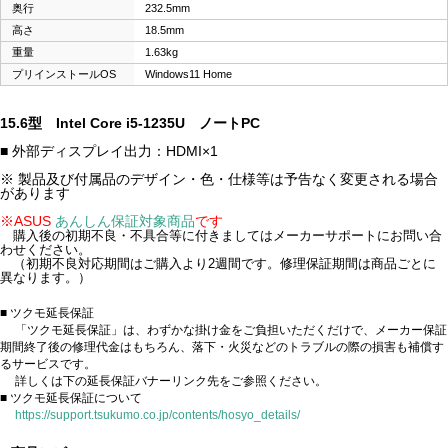
奥行
232.5mm
高さ
18.5mm
重量
1.63kg
プリインストールOS
Windows11 Home
15.6型 Intel Core i5-1235U ノートPC
■ 外部ディスプレイ出力：HDMI×1
※ 製品及び付属品のデザイン・色・仕様等は予告なく変更される場合
があります
※ASUS
あんしん保証対象商品
です
購入後の初期不良・不具合等に付きましてはメーカーサポートにお問い合
わせください。
（初期不良対応期間はご購入より2週間です。修理保証期間は商品ごとに
異なります。）
■ ツクモ延長保証
「ツクモ延長保証」は、わずかな掛け金をご負担いただくだけで、メーカー保証
期間終了後の修理代金はもちろん、落下・火災などのトラブルの際の損害も補償す
るサービスです。
詳しくは下の延長保証バナーリンク先をご参照ください。
■ ツクモ延長保証について
https://support.tsukumo.co.jp/contents/hosyo_details/