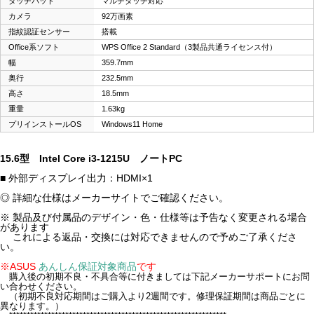
タッチパッド
マルチタッチ対応
カメラ
92万画素
指紋認証センサー
搭載
Office系ソフト
WPS Office 2 Standard（3製品共通ライセンス付）
幅
359.7mm
奥行
232.5mm
高さ
18.5mm
重量
1.63kg
プリインストールOS
Windows11 Home
15.6型 Intel Core i3-1215U ノートPC
■ 外部ディスプレイ出力：HDMI×1
◎ 詳細な仕様はメーカーサイトでご確認ください。
※ 製品及び付属品のデザイン・色・仕様等は予告なく変更される場合
があります
これによる返品・交換には対応できませんので予めご了承くださ
い。
※ASUS
あんしん保証対象商品
です
購入後の初期不良・不具合等に付きましては下記メーカーサポートにお問
い合わせください。
（初期不良対応期間はご購入より2週間です。修理保証期間は商品ごとに
異なります。）