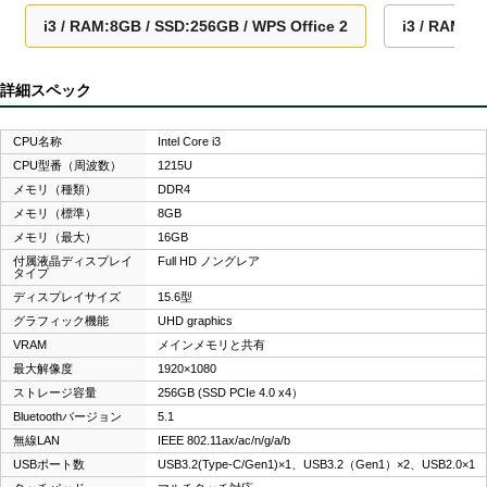
i3 / RAM:8GB / SSD:256GB / WPS Office 2
i3 / RAM:8
詳細スペック
CPU名称
Intel Core i3
CPU型番（周波数）
1215U
メモリ（種類）
DDR4
メモリ（標準）
8GB
メモリ（最大）
16GB
付属液晶ディスプレイ
Full HD ノングレア
タイプ
ディスプレイサイズ
15.6型
グラフィック機能
UHD graphics
VRAM
メインメモリと共有
最大解像度
1920×1080
ストレージ容量
256GB (SSD PCIe 4.0 x4）
Bluetoothバージョン
5.1
無線LAN
IEEE 802.11ax/ac/n/g/a/b
USBポート数
USB3.2(Type-C/Gen1)×1、USB3.2（Gen1）×2、USB2.0×1