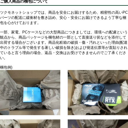
ご購入商品の梱包について
ツクモネットショップでは、商品を安全にお届けするため、精密性の高いPC
パーツの配送に緩衝材を敷き詰め、安心・安全にお届けできるよう丁寧な梱
包を心がけております。
一部、家電、PCケースなどの大型商品につきましては、環境への配慮という
観点から、商品パッケージを梱包材の一部として直接送り状などを添付して
出荷する場合がございます。商品化粧箱の破損・傷・汚れといった理由(配達
中のトラブル等で発生する著しい破損を除き)および発送伝票等が直貼りされ
ていると言う理由の場合、返品・交換はお受けできませんのでご了承くださ
い。
梱包例)