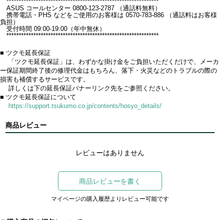
**************************************************************
ASUS コールセンター 0800-123-2787 （通話料無料）
携帯電話・PHS などをご使用のお客様は 0570-783-886 （通話料はお客様
負担）
受付時間 09:00-19:00（年中無休）
**************************************************************
■ ツクモ延長保証
「ツクモ延長保証」は、わずかな掛け金をご負担いただくだけで、メーカ
ー保証期間終了後の修理代金はもちろん、落下・火災などのトラブルの際の
損害も補償するサービスです。
詳しくは下の延長保証バナーリンク先をご参照ください。
■ ツクモ延長保証について
https://support.tsukumo.co.jp/contents/hosyo_details/
商品レビュー
レビューはありません
商品レビューを書く
マイページの購入履歴よりレビュー可能です