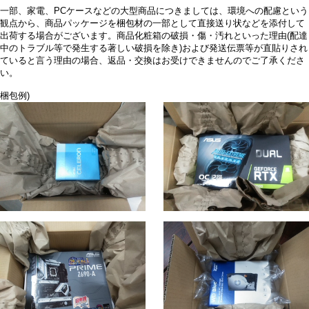
一部、家電、PCケースなどの大型商品につきましては、環境への配慮という
観点から、商品パッケージを梱包材の一部として直接送り状などを添付して
出荷する場合がございます。商品化粧箱の破損・傷・汚れといった理由(配達
中のトラブル等で発生する著しい破損を除き)および発送伝票等が直貼りされ
ていると言う理由の場合、返品・交換はお受けできませんのでご了承くださ
い。
梱包例)