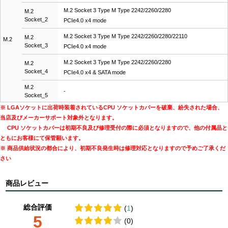
M.2 Socket 3 Type M Type 2242/2260/2280
M.2
Socket_2
PCIe4.0 x4 mode
M.2 Socket 3 Type M Type 2242/2260/2280/22110
M.2
M.2
Socket_3
PCIe4.0 x4 mode
M.2 Socket 3 Type M Type 2242/2260/2280
M.2
Socket_4
PCIe4.0 x4 & SATA mode
M.2
-
Socket_5
※ LGAソケットに出荷時装着されているCPU ソケットカバーを破棄、紛失された場合、
当店及びメーカーサポート対象外となります。
CPU ソケットカバーは初期不良及び修理受付の際に必須となりますので、他の付属品と
ともにお客様にて保管願います。
※ 商品供給状況の都合により、初期不良発生時は修理対応となりますので予めご了承くだ
さい
商品レビュー
総合評価
(
1
)
5
(0)