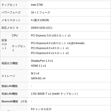
チップセット
Intel Z790
パワーフェーズ
16 + 1 フェーズ
メモリスロット
4 (最大128GB)
対応メモリ ※
DDR4-5333 (OC)
CPU
PCI Express 5.0 x16スロット x1
拡張
PCI-Express4.0 x16スロット x1(@x4mode)
スロ
チップセッ
ット
PCI-Express4.0 x4スロット x1
ト
PCI-Express3.0 x1スロット x2
DisplayPort 1.4 x1
画面出力機能
HDMI 2.1 x1
M.2 x4
ストレージ
SATA 6G x4
無線LAN機能
-
有線LAN機能
2.5G BASE-T x1 (Intel® チップセット)
Bluetooth機能 (※3)
-
8チャンネル出力