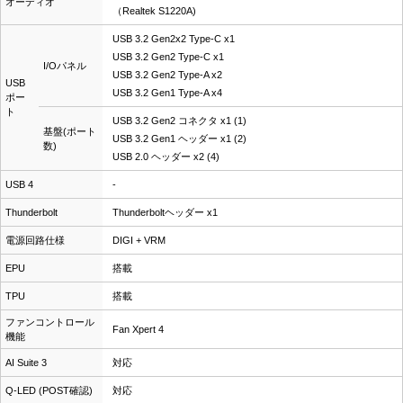
オーディオ
（Realtek S1220A)
USB 3.2 Gen2x2 Type-C x1
USB 3.2 Gen2 Type-C x1
I/Oパネル
USB 3.2 Gen2 Type-A x2
USB
USB 3.2 Gen1 Type-A x4
ポー
ト
USB 3.2 Gen2 コネクタ x1 (1)
基盤(ポート
USB 3.2 Gen1 ヘッダー x1 (2)
数)
USB 2.0 ヘッダー x2 (4)
USB 4
-
Thunderbolt
Thunderboltヘッダー x1
電源回路仕様
DIGI + VRM
EPU
搭載
TPU
搭載
ファンコントロール
Fan Xpert 4
機能
AI Suite 3
対応
Q-LED (POST確認)
対応