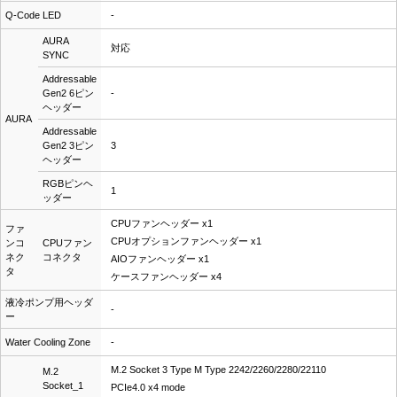
Q-Code LED
-
AURA
対応
SYNC
Addressable
Gen2 6ピン
-
ヘッダー
AURA
Addressable
Gen2 3ピン
3
ヘッダー
RGBピンヘ
1
ッダー
CPUファンヘッダー x1
ファ
CPUオプションファンヘッダー x1
ンコ
CPUファン
ネク
コネクタ
AIOファンヘッダー x1
タ
ケースファンヘッダー x4
液冷ポンプ用ヘッダ
-
ー
Water Cooling Zone
-
M.2 Socket 3 Type M Type 2242/2260/2280/22110
M.2
Socket_1
PCIe4.0 x4 mode