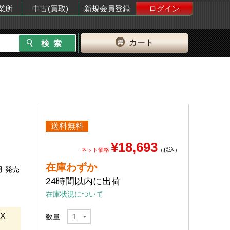
業所
中古(買取)
新規会員登録
ログイン
カート
送料無料
¥18,693
ネット価格
（税込）
在庫わずか
月 発売
24時間以内に出荷
在庫状況について
X
数量