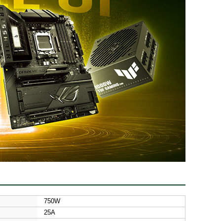
750W
25A