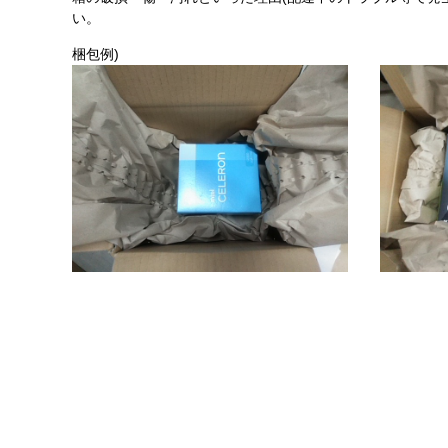
い。
梱包例)