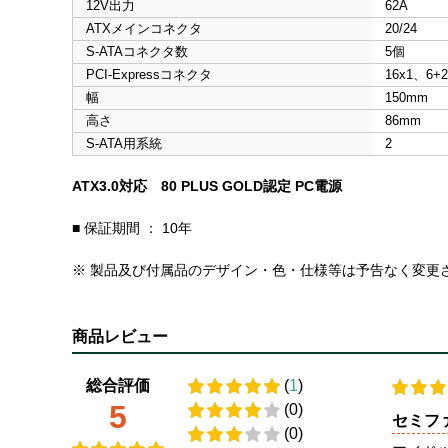
12V出力
62A
ATXメインコネクタ
20/24
S-ATAコネクタ数
5個
PCI-Expressコネクタ
16x1、6+2
幅
150mm
高さ
86mm
S-ATA用系統
2
ATX3.0対応 80 PLUS GOLD認定 PC電源
■ 保証期間 ： 10年
※ 製品及び付属品のデザイン・色・仕様等は予告なく変更
商品レビュー
総合評価
(
1
)
5
(0)
セミフ
(0)