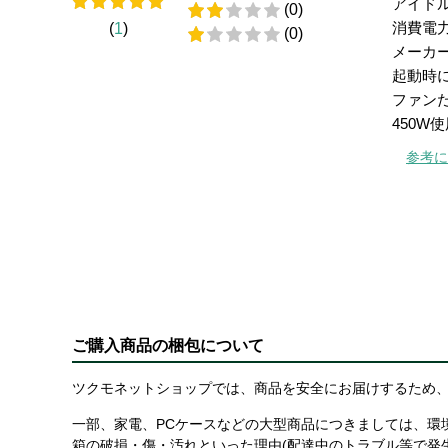
アイド
(0)
消費電
(
1
)
(0)
メーカ
起動時
ファン
450
参考に
ご購入商品の梱包について
ツクモネットショップでは、商品を安全にお届けするため、
一部、家電、PCケースなどの大型商品につきましては、環
箱の破損・傷・汚れといった理由(配達中のトラブル等で発