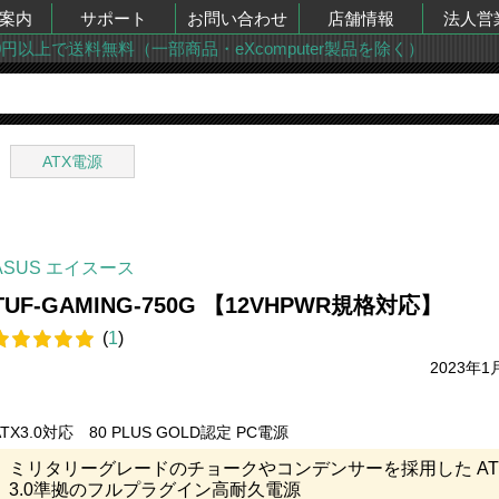
案内
サポート
お問い合わせ
店舗情報
法人営
00円以上で送料無料（一部商品・eXcomputer製品を除く）
ATX電源
ASUS エイスース
TUF-GAMING-750G 【12VHPWR規格対応】
(
1
)
2023年1
ATX3.0対応 80 PLUS GOLD認定 PC電源
ミリタリーグレードのチョークやコンデンサーを採用した AT
3.0準拠のフルプラグイン高耐久電源