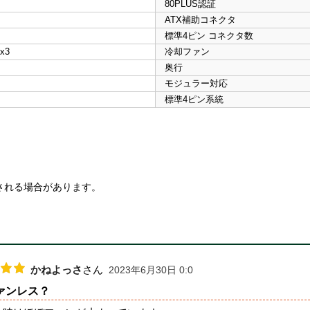
80PLUS認証
ATX補助コネクタ
標準4ピン コネクタ数
x3
冷却ファン
奥行
モジュラー対応
標準4ピン系統
される場合があります。
かねよっさ
さん
2023年6月30日 0:0
ァンレス？