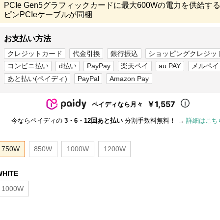
PCIe Gen5グラフィックカードに最大600Wの電力を供給する
ピンPCIeケーブルが同梱
お支払い方法
クレジットカード
代金引換
銀行振込
ショッピングクレジッ
コンビニ払い
d払い
PayPay
楽天ペイ
au PAY
メルペイ
あと払い(ペイディ)
PayPal
Amazon Pay
￥1,557
ペイディなら月々
今ならペイディの
3・6・12回あと払い
分割手数料無料！ →
詳細はこち
750W
850W
1000W
1200W
WHITE
1000W