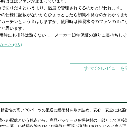
ル時はほぼファンが止まっています。
力で回りだすというより、温度で管理されてるのかと思われます。
ーの仕様に記載がないからひょっとしたら初期不良なのかわかりま
にカッチンという音はしますが、使用時は簡易水冷のファンの音に
だと思います。
W使用時にも排熱は熱くないし、メーカー10年保証の通りに長持ちし
なった (0人)
すべてのレビューを
精密性の高いPCパーツの配送に緩衝材を敷き詰め、安心・安全にお届
境への配慮という観点から、商品パッケージを梱包材の一部として直接
生する著しい破損を除き)および発送伝票等が直貼りされていると言う