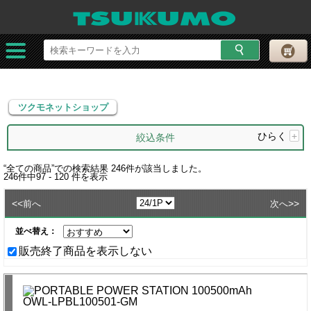
ツクモネットショップ
ツクモネットショップ
ひらく
+
絞込条件
“
全ての商品
”での検索結果
246
件が該当しました。
246
件中
97 - 120
件を表示
<<
>>
前へ
次へ
並べ替え：
販売終了商品を表示しない