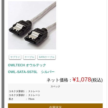
サプライ
ケーブル
SATAケーブル
OWLTECH オウルテック
OWL-SATA-SS7SL シルバー
¥1,078
ネット価格：
(税込)
スペック
コネクタ形状1
:
ストレート
コネクタ形状2
:
ストレート
長さ
:
70cm
在庫状況