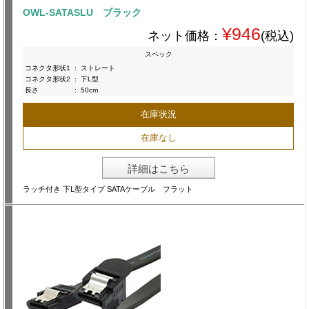
OWL-SATASLU ブラック
¥946
ネット価格：
(税込)
スペック
コネクタ形状1
:
ストレート
コネクタ形状2
:
下L型
長さ
:
50cm
在庫状況
在庫なし
詳細はこちら
ラッチ付き 下L型タイプ SATAケーブル フラット