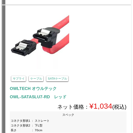
サプライ
ケーブル
SATAケーブル
OWLTECH オウルテック
OWL-SATASLU7-RD レッド
¥1,034
ネット価格：
(税込)
スペック
コネクタ形状1
:
ストレート
コネクタ形状2
:
下L型
長さ
:
70cm