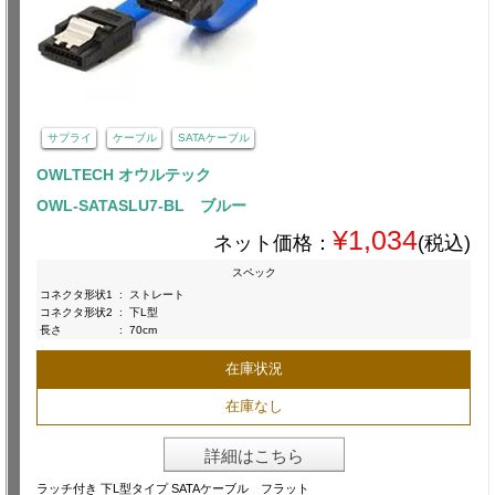
サプライ
ケーブル
SATAケーブル
OWLTECH オウルテック
OWL-SATASLU7-BL ブルー
¥1,034
ネット価格：
(税込)
スペック
コネクタ形状1
:
ストレート
コネクタ形状2
:
下L型
長さ
:
70cm
在庫状況
在庫なし
詳細はこちら
ラッチ付き 下L型タイプ SATAケーブル フラット