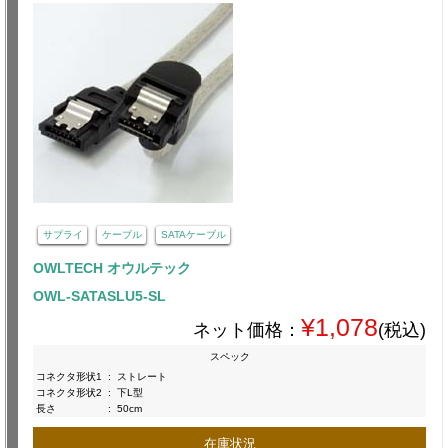
サプライ
ケーブル
SATAケーブル
OWLTECH オウルテック
OWL-SATASLU5-SL
¥1,078
ネット価格：
(税込)
スペック
コネクタ形状1
:
ストレート
コネクタ形状2
:
下L型
長さ
:
50cm
在庫状況