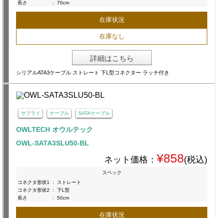
長さ
:
70cm
在庫状況
在庫なし
詳細はこちら
シリアルATA3ケーブル ストレート 下L型コネクター ラッチ付き
サプライ
ケーブル
SATAケーブル
OWLTECH オウルテック
OWL-SATA3SLU50-BL
¥858
ネット価格：
(税込)
スペック
コネクタ形状1
:
ストレート
コネクタ形状2
:
下L型
長さ
:
50cm
在庫状況