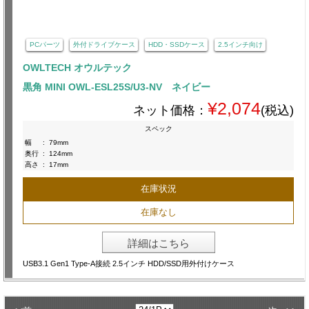
PCパーツ
外付ドライブケース
HDD・SSDケース
2.5インチ向け
OWLTECH オウルテック
黒角 MINI OWL-ESL25S/U3-NV ネイビー
¥2,074
ネット価格：
(税込)
スペック
幅
:
79mm
奥行
:
124mm
高さ
:
17mm
在庫状況
在庫なし
詳細はこちら
USB3.1 Gen1 Type-A接続 2.5インチ HDD/SSD用外付けケース