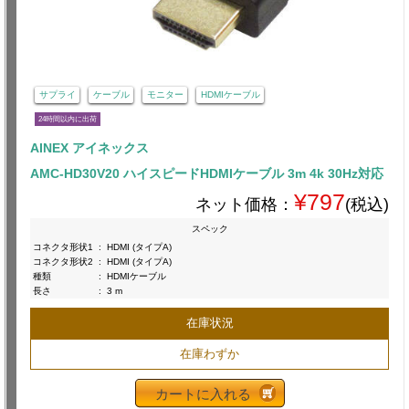
サプライ
ケーブル
モニター
HDMIケーブル
24時間以内に出荷
AINEX アイネックス
AMC-HD30V20 ハイスピードHDMIケーブル 3m 4k 30Hz対応
¥797
ネット価格：
(税込)
スペック
コネクタ形状1
:
HDMI (タイプA)
コネクタ形状2
:
HDMI (タイプA)
種類
:
HDMIケーブル
長さ
:
3 m
在庫状況
在庫わずか
カートに入れる