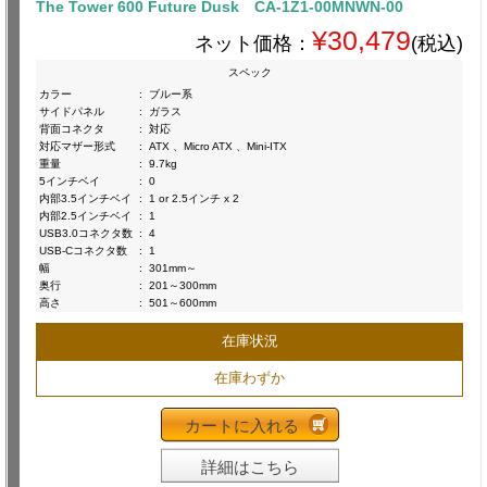
The Tower 600 Future Dusk CA-1Z1-00MNWN-00
¥30,479
ネット価格：
(税込)
スペック
カラー
:
ブルー系
サイドパネル
:
ガラス
背面コネクタ
:
対応
対応マザー形式
:
ATX 、Micro ATX 、Mini-ITX
重量
:
9.7kg
5インチベイ
:
0
内部3.5インチベイ
:
1 or 2.5インチ x 2
内部2.5インチベイ
:
1
USB3.0コネクタ数
:
4
USB-Cコネクタ数
:
1
幅
:
301mm～
奥行
:
201～300mm
高さ
:
501～600mm
在庫状況
在庫わずか
カートに入れる
詳細はこちら