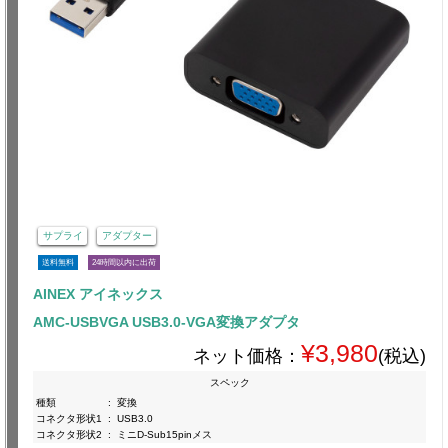
サプライ
アダプター
送料無料
24時間以内に出荷
AINEX アイネックス
AMC-USBVGA USB3.0-VGA変換アダプタ
¥3,980
ネット価格：
(税込)
スペック
種類
:
変換
コネクタ形状1
:
USB3.0
コネクタ形状2
:
ミニD-Sub15pinメス