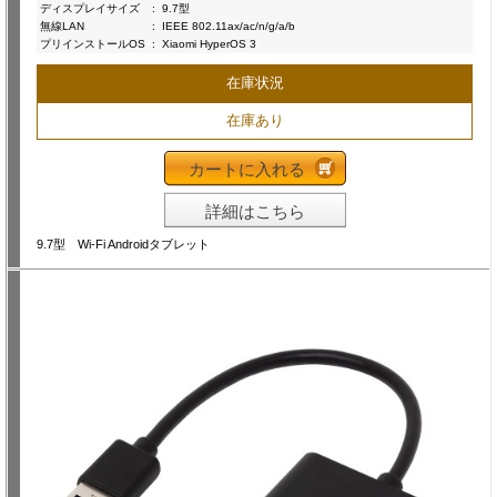
ディスプレイサイズ
:
9.7型
無線LAN
:
IEEE 802.11ax/ac/n/g/a/b
プリインストールOS
:
Xiaomi HyperOS 3
在庫状況
在庫あり
カートに入れる
詳細はこちら
9.7型 Wi-Fi Androidタブレット