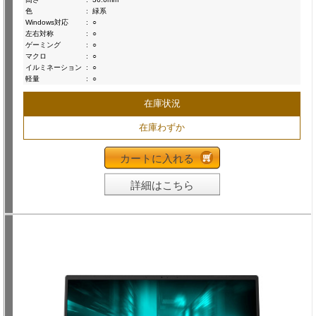
色
:
緑系
Windows対応
:
○
左右対称
:
○
ゲーミング
:
○
マクロ
:
○
イルミネーション
:
○
軽量
:
○
在庫状況
在庫わずか
カートに入れる
詳細はこちら