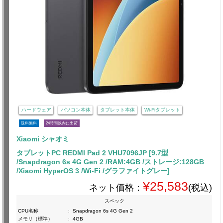
ハードウェア
パソコン本体
タブレット本体
Wi-Fiタブレット
送料無料
24時間以内に出荷
Xiaomi シャオミ
タブレットPC REDMI Pad 2 VHU7096JP [9.7型
/Snapdragon 6s 4G Gen 2 /RAM:4GB /ストレージ:128GB
/Xiaomi HyperOS 3 /Wi-Fi /グラファイトグレー]
¥25,583
ネット価格：
(税込)
スペック
CPU名称
:
Snapdragon 6s 4G Gen 2
メモリ（標準）
:
4GB