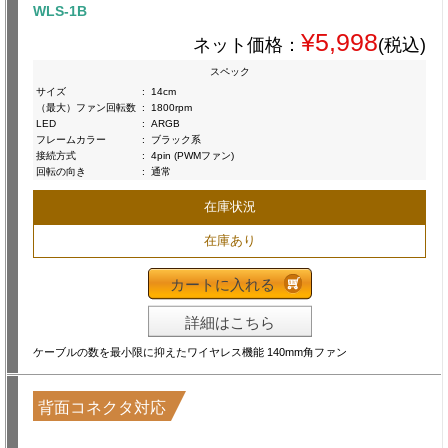
WLS-1B
¥5,998
ネット価格：
(税込)
スペック
サイズ
:
14cm
（最大）ファン回転数
:
1800rpm
LED
:
ARGB
フレームカラー
:
ブラック系
接続方式
:
4pin (PWMファン)
回転の向き
:
通常
在庫状況
在庫あり
カートに入れる
詳細はこちら
ケーブルの数を最小限に抑えたワイヤレス機能 140mm角ファン
背面コネクタ対応