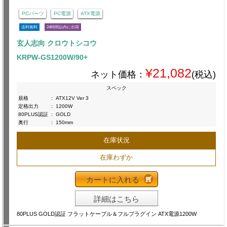
PCパーツ
PC電源
ATX電源
送料無料
24時間以内に出荷
玄人志向 クロウトシコウ
KRPW-GS1200W/90+
¥21,082
ネット価格：
(税込)
スペック
規格
:
ATX12V Ver 3
定格出力
:
1200W
80PLUS認証
:
GOLD
奥行
:
150mm
在庫状況
在庫わずか
カートに入れる
詳細はこちら
80PLUS GOLD認証 フラットケーブル＆フルプラグイン ATX電源1200W