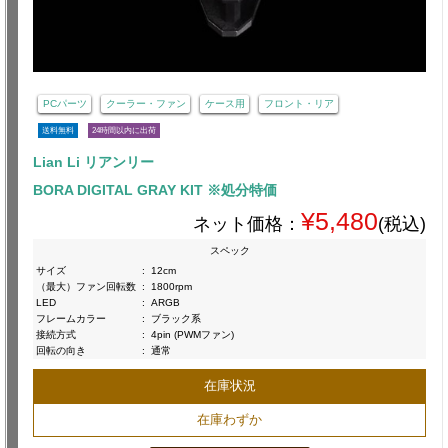
PCパーツ
クーラー・ファン
ケース用
フロント・リア
送料無料
24時間以内に出荷
Lian Li リアンリー
BORA DIGITAL GRAY KIT ※処分特価
¥5,480
ネット価格：
(税込)
スペック
サイズ
:
12cm
（最大）ファン回転数
:
1800rpm
LED
:
ARGB
フレームカラー
:
ブラック系
接続方式
:
4pin (PWMファン)
回転の向き
:
通常
在庫状況
在庫わずか