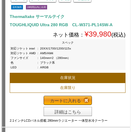
送料無料
24時間以内に出荷
Thermaltake サーマルテイク
TOUGHLIQUID Ultra 280 RGB CL-W371-PL14SW-A
¥39,980
ネット価格：
(税込)
スペック
対応ソケット intel
:
20XX/1700/1200/115x
対応ソケット AMD
:
AM5/AM4
ファンサイズ
:
140mm×2 （280mm）
色
:
ブラック系
LED
:
ARGB
在庫状況
在庫限り
カートに入れる
詳細はこちら
2.1インチLCDパネル搭載 280mmラジエーター 一体型水冷クーラー