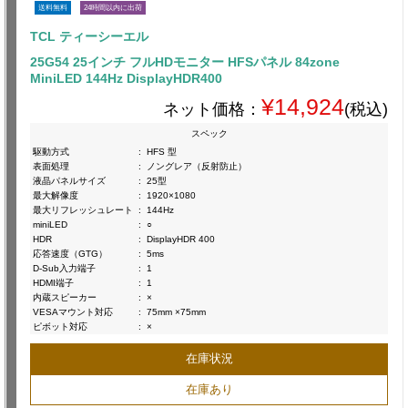
送料無料
24時間以内に出荷
TCL ティーシーエル
25G54 25インチ フルHDモニター HFSパネル 84zone
MiniLED 144Hz DisplayHDR400
¥14,924
ネット価格：
(税込)
スペック
駆動方式
:
HFS 型
表面処理
:
ノングレア（反射防止）
液晶パネルサイズ
:
25型
最大解像度
:
1920×1080
最大リフレッシュレート
:
144Hz
miniLED
:
○
HDR
:
DisplayHDR 400
応答速度（GTG）
:
5ms
D-Sub入力端子
:
1
HDMI端子
:
1
内蔵スピーカー
:
×
VESAマウント対応
:
75mm ×75mm
ピボット対応
:
×
在庫状況
在庫あり