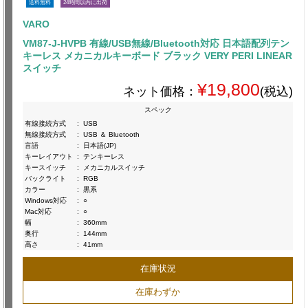
送料無料
24時間以内に出荷
VARO
VM87-J-HVPB 有線/USB無線/Bluetooth対応 日本語配列テン
キーレス メカニカルキーボード ブラック VERY PERI LINEAR
スイッチ
¥19,800
ネット価格：
(税込)
スペック
有線接続方式
:
USB
無線接続方式
:
USB ＆ Bluetooth
言語
:
日本語(JP)
キーレイアウト
:
テンキーレス
キースイッチ
:
メカニカルスイッチ
バックライト
:
RGB
カラー
:
黒系
Windows対応
:
○
Mac対応
:
○
幅
:
360mm
奥行
:
144mm
高さ
:
41mm
在庫状況
在庫わずか