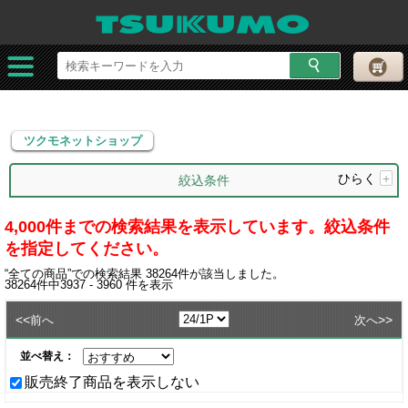
ツクモネットショップ
ツクモネットショップ
ひらく
+
絞込条件
4,000件までの検索結果を表示しています。絞込条件
を指定してください。
“
全ての商品
”での検索結果
38264
件が該当しました。
38264
件中
3937 - 3960
件を表示
<<
>>
前へ
次へ
並べ替え：
販売終了商品を表示しない