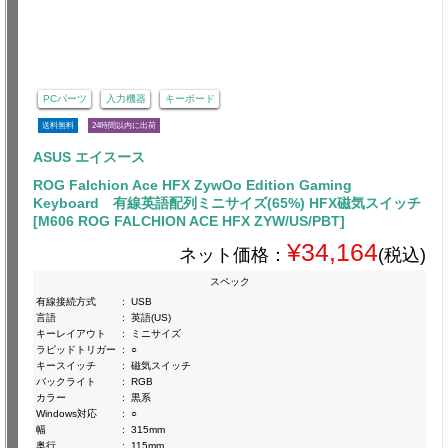
PCパーツ
入力機器
キーボード
送料無料
24時間以内に出荷
ASUS エイスース
ROG Falchion Ace HFX ZywOo Edition Gaming
Keyboard 有線英語配列ミニサイズ(65%) HFX磁気スイッチ
[M606 ROG FALCHION ACE HFX ZYW/US/PBT]
¥34,164
ネット価格：
(税込)
スペック
有線接続方式
:
USB
言語
:
英語(US)
キーレイアウト
:
ミニサイズ
ラピッドトリガー
:
○
キースイッチ
:
磁気スイッチ
バックライト
:
RGB
カラー
:
黒系
Windows対応
:
○
幅
:
315mm
奥行
:
115mm