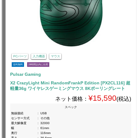
PCパーツ
入力機器
マウス
送料無料
24時間以内に出荷
Pulsar Gaming
X2 CrazyLight Mini RandomFrankP Edition [PX2CL116] 超
軽量36g ワイヤレスゲーミングマウス 8Kポーリングレート
¥15,590
ネット価格：
(税込)
スペック
無線接続
:
USB
センサー方式
:
その他
最大解像度
:
32000
幅
:
61mm
奥行
:
116mm
高さ
:
36.6mm