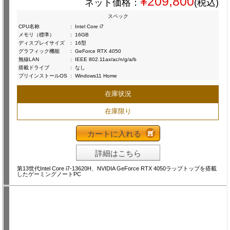
¥209,800
ネット価格：
(税込)
スペック
CPU名称
:
Intel Core i7
メモリ（標準）
:
16GB
ディスプレイサイズ
:
16型
グラフィック機能
:
GeForce RTX 4050
無線LAN
:
IEEE 802.11ax/ac/n/g/a/b
搭載ドライブ
:
なし
プリインストールOS
:
Windows11 Home
在庫状況
在庫限り
カートに入れる
詳細はこちら
第13世代Intel Core i7-13620H、NVIDIA GeForce RTX 4050ラップトップを搭載
したゲーミングノートPC