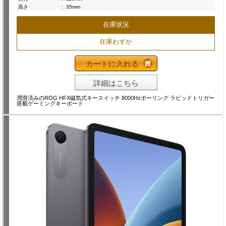
高さ
:
35mm
在庫状況
在庫わずか
カートに入れる
詳細はこちら
潤滑済みのROG HFX磁気式キースイッチ 8000Hzポーリング ラピッドトリガー
搭載ゲーミングキーボード