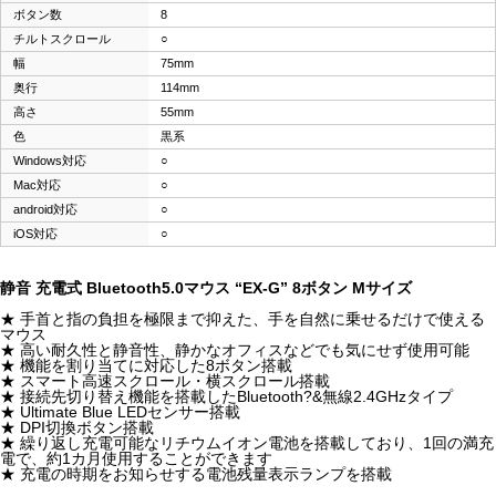
ボタン数
8
チルトスクロール
○
幅
75mm
奥行
114mm
高さ
55mm
色
黒系
Windows対応
○
Mac対応
○
android対応
○
iOS対応
○
静音 充電式 Bluetooth5.0マウス “EX-G” 8ボタン Mサイズ
★ 手首と指の負担を極限まで抑えた、手を自然に乗せるだけで使える
マウス
★ 高い耐久性と静音性、静かなオフィスなどでも気にせず使用可能
★ 機能を割り当てに対応した8ボタン搭載
★ スマート高速スクロール・横スクロール搭載
★ 接続先切り替え機能を搭載したBluetooth?&無線2.4GHzタイプ
★ Ultimate Blue LEDセンサー搭載
★ DPI切換ボタン搭載
★ 繰り返し充電可能なリチウムイオン電池を搭載しており、1回の満充
電で、約1カ月使用することができます
★ 充電の時期をお知らせする電池残量表示ランプを搭載