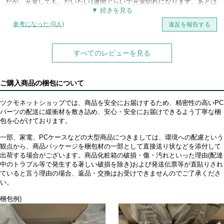
だが、充電しても、だいたい1週間ぐらいで充電切れになります。あとは
充電中に使用すると時々マウスが反応しなくなります。
参考になった (0人)
違反を報告する
すべてのレビューを見る
ご購入商品の梱包について
ツクモネットショップでは、商品を安全にお届けするため、精密性の高いPC
パーツの配送に緩衝材を敷き詰め、安心・安全にお届けできるよう丁寧な梱
包を心がけております。
一部、家電、PCケースなどの大型商品につきましては、環境への配慮という
観点から、商品パッケージを梱包材の一部として直接送り状などを添付して
出荷する場合がございます。商品化粧箱の破損・傷・汚れといった理由(配達
中のトラブル等で発生する著しい破損を除き)および発送伝票等が直貼りされ
ていると言う理由の場合、返品・交換はお受けできませんのでご了承くださ
い。
梱包例)