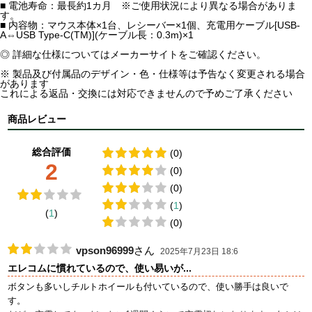
■ 電池寿命：最長約1カ月 ※ご使用状況により異なる場合がありま
す。
■ 内容物：マウス本体×1台、レシーバー×1個、充電用ケーブル[USB-
A⇔USB Type-C(TM)](ケーブル長：0.3m)×1
◎ 詳細な仕様についてはメーカーサイトをご確認ください。
※ 製品及び付属品のデザイン・色・仕様等は予告なく変更される場合
があります
これによる返品・交換には対応できませんので予めご了承ください
商品レビュー
総合評価
(0)
2
(0)
(0)
(
1
)
(
1
)
(0)
vpson96999
さん
2025年7月23日 18:6
エレコムに慣れているので、使い易いが...
ボタンも多いしチルトホイールも付いているので、使い勝手は良いで
す。