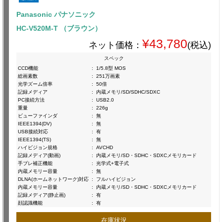
Panasonic パナソニック
HC-V520M-T （ブラウン）
¥43,780
ネット価格：
(税込)
スペック
CCD機能
:
1/5.8型 MOS
総画素数
:
251万画素
光学ズーム倍率
:
50倍
記録メディア
:
内蔵メモリ/SD/SDHC/SDXC
PC接続方法
:
USB2.0
重量
:
226g
ビューファインダ
:
無
IEEE1394(DV)
:
無
USB接続対応
:
有
IEEE1394(TS)
:
無
ハイビジョン規格
:
AVCHD
記録メディア(動画)
:
内蔵メモリ/SD・SDHC・SDXCメモリカード
手ブレ補正機能
:
光学式+電子式
内蔵メモリー容量
:
無
DLNA(ホームネットワーク)対応
:
フルハイビジョン
内蔵メモリー容量
:
内蔵メモリ/SD・SDHC・SDXCメモリカード
記録メディア(静止画)
:
有
顔認識機能
:
有
在庫状況