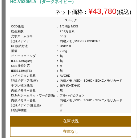
HC-V520M-A （ダークネイビー）
¥43,780
ネット価格：
(税込)
スペック
CCD機能
:
1/5.8型 MOS
総画素数
:
251万画素
光学ズーム倍率
:
50倍
記録メディア
:
内蔵メモリ/SD/SDHC/SDXC
PC接続方法
:
USB2.0
重量
:
226g
ビューファインダ
:
無
IEEE1394(DV)
:
無
USB接続対応
:
有
IEEE1394(TS)
:
無
ハイビジョン規格
:
AVCHD
記録メディア(動画)
:
内蔵メモリ/SD・SDHC・SDXCメモリカード
手ブレ補正機能
:
光学式+電子式
内蔵メモリー容量
:
無
DLNA(ホームネットワーク)対応
:
フルハイビジョン
内蔵メモリー容量
:
内蔵メモリ/SD・SDHC・SDXCメモリカード
記録メディア(静止画)
:
有
顔認識機能
:
有
在庫状況
在庫なし