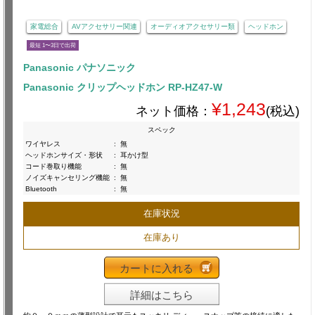
家電総合
AVアクセサリー関連
オーディオアクセサリー類
ヘッドホン
最短 1〜3日で出荷
Panasonic パナソニック
Panasonic クリップヘッドホン RP-HZ47-W
¥1,243
ネット価格：
(税込)
スペック
ワイヤレス
:
無
ヘッドホンサイズ・形状
:
耳かけ型
コード巻取り機能
:
無
ノイズキャンセリング機能
:
無
Bluetooth
:
無
在庫状況
在庫あり
カートに入れる
詳細はこちら