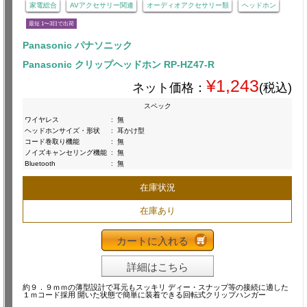
家電総合
AVアクセサリー関連
オーディオアクセサリー類
ヘッドホン
最短 1〜3日で出荷
Panasonic パナソニック
Panasonic クリップヘッドホン RP-HZ47-R
¥1,243
ネット価格：
(税込)
スペック
ワイヤレス
:
無
ヘッドホンサイズ・形状
:
耳かけ型
コード巻取り機能
:
無
ノイズキャンセリング機能
:
無
Bluetooth
:
無
在庫状況
在庫あり
カートに入れる
詳細はこちら
約９．９ｍｍの薄型設計で耳元もスッキリ ディー・スナップ等の接続に適した
１ｍコード採用 開いた状態で簡単に装着できる回転式クリップハンガー