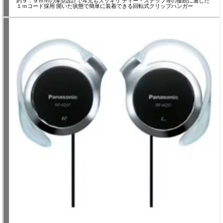
約９．９ｍｍの薄型設計で耳元もスッキリ ディー・スナップ等の接続に適した
１ｍコード採用 開いた状態で簡単に装着できる回転式クリップハンガー