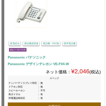
家電総合
通信機器関連
電話機・FAX類
標準電話機
最短 1〜3日で出荷
Panasonic パナソニック
Panasonic デザインテレホン VE-F04-W
¥2,046
ネット価格：
(税込)
スペック
ナンバーディスプレイ対応
:
無
ドアホン対応
:
無
スピーカーホン
:
不可
再ダイヤル
:
有
停電通話時対応
:
有