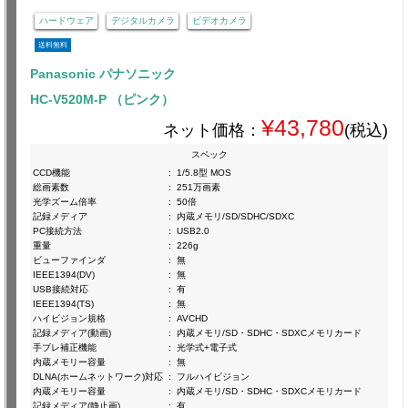
ハードウェア
デジタルカメラ
ビデオカメラ
送料無料
Panasonic パナソニック
HC-V520M-P （ピンク）
¥43,780
ネット価格：
(税込)
スペック
CCD機能
:
1/5.8型 MOS
総画素数
:
251万画素
光学ズーム倍率
:
50倍
記録メディア
:
内蔵メモリ/SD/SDHC/SDXC
PC接続方法
:
USB2.0
重量
:
226g
ビューファインダ
:
無
IEEE1394(DV)
:
無
USB接続対応
:
有
IEEE1394(TS)
:
無
ハイビジョン規格
:
AVCHD
記録メディア(動画)
:
内蔵メモリ/SD・SDHC・SDXCメモリカード
手ブレ補正機能
:
光学式+電子式
内蔵メモリー容量
:
無
DLNA(ホームネットワーク)対応
:
フルハイビジョン
内蔵メモリー容量
:
内蔵メモリ/SD・SDHC・SDXCメモリカード
記録メディア(静止画)
:
有