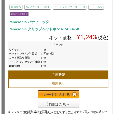
家電総合
AVアクセサリー関連
オーディオアクセサリー類
ヘッドホン
最短 1〜3日で出荷
Panasonic パナソニック
Panasonic クリップヘッドホン RP-HZ47-K
¥1,243
ネット価格：
(税込)
スペック
ワイヤレス
:
無
ヘッドホンサイズ・形状
:
耳かけ型
コード巻取り機能
:
無
ノイズキャンセリング機能
:
無
Bluetooth
:
無
在庫状況
在庫あり
カートに入れる
詳細はこちら
約９．９ｍｍの薄型設計で耳元もスッキリ ディー・スナップ等の接続に適した