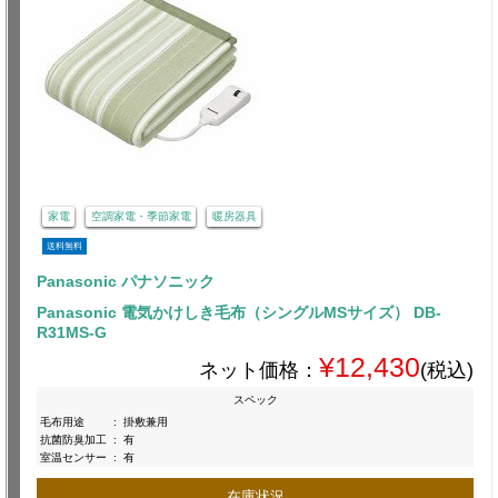
家電
空調家電・季節家電
暖房器具
送料無料
Panasonic パナソニック
Panasonic 電気かけしき毛布（シングルMSサイズ） DB-
R31MS-G
¥12,430
ネット価格：
(税込)
スペック
毛布用途
:
掛敷兼用
抗菌防臭加工
:
有
室温センサー
:
有
在庫状況