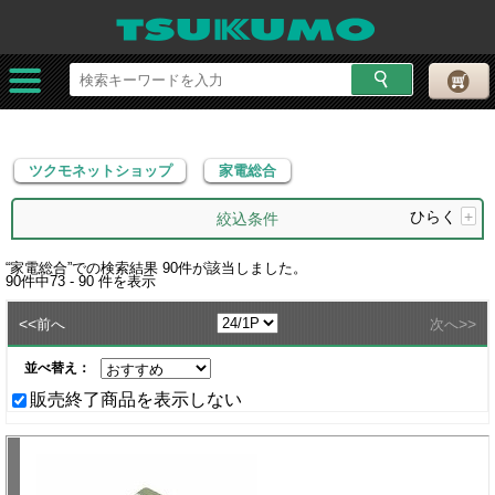
ツクモネットショップ
家電総合
ツクモネットショップ
家電総合
ひらく
+
絞込条件
“
家電総合
”での検索結果
90
件が該当しました。
90
件中
73 - 90
件を表示
<<
>>
前へ
次へ
並べ替え：
販売終了商品を表示しない