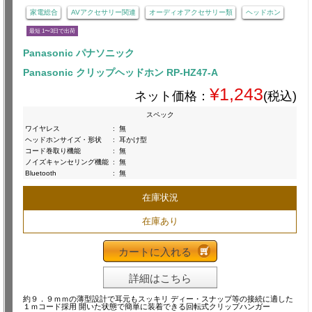
家電総合
AVアクセサリー関連
オーディオアクセサリー類
ヘッドホン
最短 1〜3日で出荷
Panasonic パナソニック
Panasonic クリップヘッドホン RP-HZ47-A
¥1,243
ネット価格：
(税込)
スペック
ワイヤレス
:
無
ヘッドホンサイズ・形状
:
耳かけ型
コード巻取り機能
:
無
ノイズキャンセリング機能
:
無
Bluetooth
:
無
在庫状況
在庫あり
カートに入れる
詳細はこちら
約９．９ｍｍの薄型設計で耳元もスッキリ ディー・スナップ等の接続に適した
１ｍコード採用 開いた状態で簡単に装着できる回転式クリップハンガー