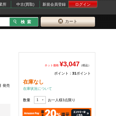
業所
中古(買取)
新規会員登録
ログイン
カート
¥3,047
ネット価格
（税込）
ポイント：
31
ポイント
在庫なし
月 発売
在庫状況について
数量
お一人様
3
点限り