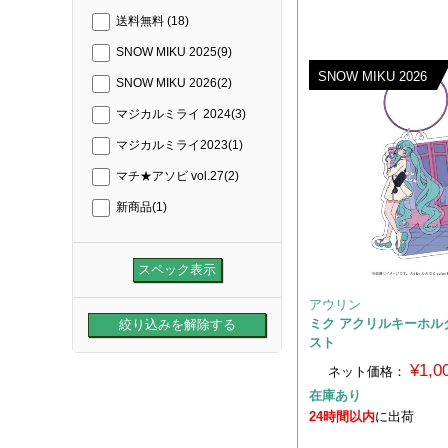
送料無料
(18)
SNOW MIKU 2025
(9)
SNOW MIKU 2026
SNOW MIKU 2026
(2)
マジカルミライ 2024
(3)
マジカルミライ2023
(1)
マチ★アソビ vol.27
(2)
新商品
(1)
アウリン
ミク アクリルキーホル
スト
¥1,
ネット価格：
在庫あり
24時間以内
に出荷