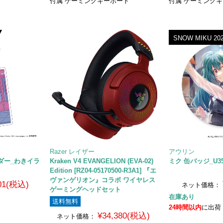
付属 ゲーミングキーボード
付属 ゲーミング
SNOW MIKU 20
Razer レイザー
アウリン
ダー_わきイラ
Kraken V4 EVANGELION (EVA-02)
ミク 缶バッジ_U3
Edition [RZ04-05170500-R3A1] 『エ
ヴァンゲリオン』コラボ ワイヤレス
001(税込)
ネット価格：
ゲーミングヘッドセット
在庫あり
送料無料
24時間以内
に出荷
¥34,380(税込)
ネット価格：