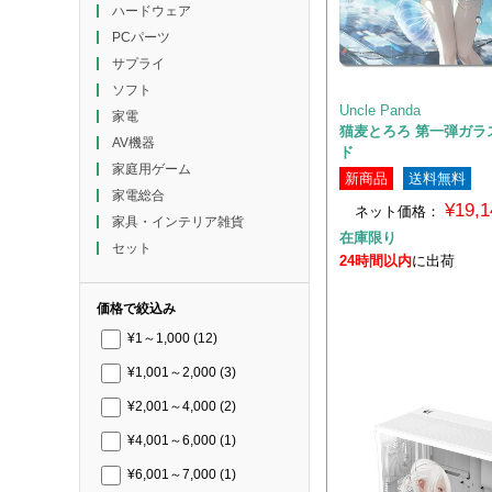
ハードウェア
PCパーツ
サプライ
ソフト
Uncle Panda
家電
猫麦とろろ 第一弾ガラ
AV機器
ド
家庭用ゲーム
新商品
送料無料
家電総合
¥19,
ネット価格：
家具・インテリア雑貨
在庫限り
セット
24時間以内
に出荷
価格で絞込み
¥1～1,000
(12)
¥1,001～2,000
(3)
¥2,001～4,000
(2)
¥4,001～6,000
(1)
¥6,001～7,000
(1)