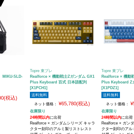
Topre 東プレ
Topre 東プレ
IKU-SLD-
Realforce × 機動戦士Zガンダム GX1
Realforce × 
Plus Keyboard 百式 日本語配列
Plus Keyboar
[X1PCH1]
[X1PDZ1]
送料無料
送料無料
000(税込)
¥65,780(税込)
¥
ネット価格：
ネット価格：
在庫限り
在庫限り
24時間以内
に出荷
24時間以内
に出荷
Realforce × ガンダムシリーズ キャラ
Realforce ×
クター刻印のアルミ製リストレスト
クター刻印のアル