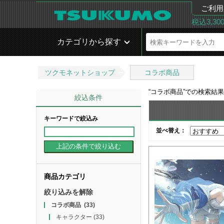
ご利用
税込3,3
カテゴリから探す
ツクモネットショップ
コラボ商品
“
コラボ商品
”での検索結
絞込条件
キーワードで絞込み
並べ替え：
商品カテゴリ
絞り込みを解除
コラボ商品
(33)
キャラクター
(33)