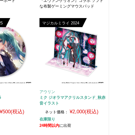
キーボード
『エヴァンゲリオン』コラボ ソフト
な布製ゲーミングマウスパッド
25
マジカルミライ 2024
アウリン
5
ミク ジオラマアクリルスタンド_秋赤
音イラスト
¥500(税込)
¥2,000(税込)
ネット価格：
在庫限り
24時間以内
に出荷