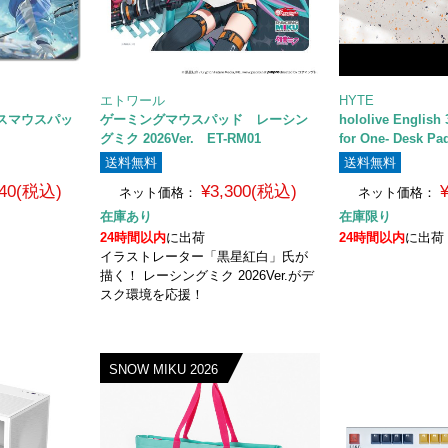
エトワール
HYTE
スマウスパッ
ゲーミングマウスパッド レーシン
hololive English 
グミク 2026Ver. ET-RM01
for One- Desk Pa
送料無料
送料無料
140(税込)
¥3,300(税込)
ネット価格：
ネット価格：
在庫あり
在庫限り
24時間以内
に出荷
24時間以内
に出荷
イラストレーター「黒星紅白」氏が
描く！ レーシングミク 2026Ver.がデ
スク環境を応援！
SNOW MIKU 2026