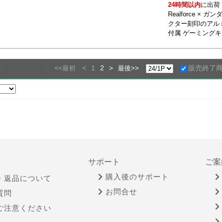
24時間以内
に出荷
Realforce ×
クター刻印のアル
付属 ゲーミング
<<
<
1
2
>
>>
販売終了
最初
最後
サポート
ご案
購入後のサポート
・返品について
お問合せ
質問
ご注意ください