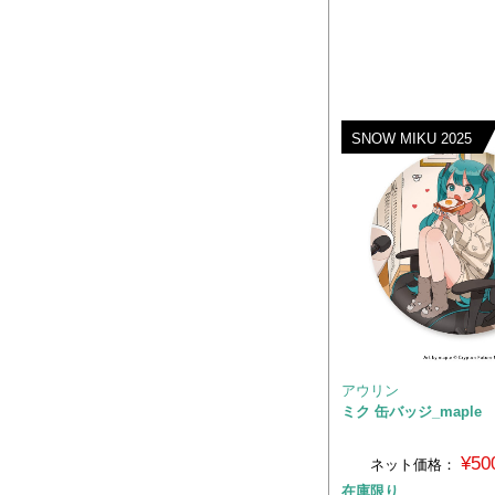
SNOW MIKU 2025
アウリン
ミク 缶バッジ_maple
¥50
ネット価格：
在庫限り