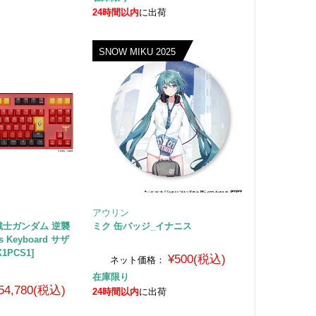
24時間以内
に出荷
SNOW MIKU 2025
アウリン
機動戦士ガンダム 逆襲
ミク 缶バッジ_イナニス
 Keyboard サザ
1PCS1]
¥500(税込)
ネット価格：
在庫限り
54,780(税込)
24時間以内
に出荷