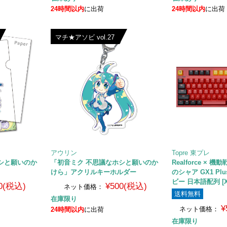
24時間以内
に出荷
24時間以内
に出荷
マチ★アソビ vol.27
アウリン
Topre 東プレ
シと願いのか
「初音ミク 不思議なホシと願いのか
Realforce × 
けら」アクリルキーホルダー
のシャア GX1 Plus
ビー 日本語配列 [X
0(税込)
¥500(税込)
ネット価格：
送料無料
在庫限り
¥
ネット価格：
24時間以内
に出荷
在庫限り