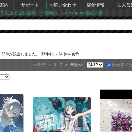
案内
サポート
お問い合わせ
店舗情報
法人営
00円以上で送料無料（一部商品・eXcomputer製品を除く）
果
33
件が該当しました。
33
件中
1 - 24
件を表示
<<
<
1
2
>
>>
販売終了
最初
最後