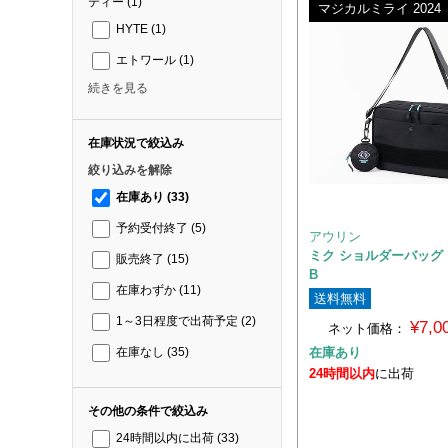
ティー
(1)
マジカルミライ 2024
HYTE
(1)
エトワール
(1)
続きを見る
在庫状況で絞込み
絞り込みを解除
在庫あり
(33)
予約受付終了
(5)
アウリン
ミク ショルダーバッグ M
販売終了
(15)
B
在庫わずか
(11)
送料無料
1～3日程度で出荷予定
(2)
¥7,
ネット価格：
在庫あり
在庫なし
(35)
24時間以内
に出荷
その他の条件で絞込み
24時間以内に出荷
(33)