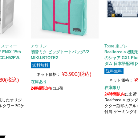
クスティー
アウリン
Topre 東プレ
 ENIX 15th
初音ミク ビッグトートバッグV2
Realforce × 
 CC-H52FW-
MIKU-BTOTE2
のシャア GX1 Plus
ダム 日本語配列 [X
送料無料
送料無料
¥3,900(税込)
ネット価格：
680(税込)
¥
ネット価格：
在庫あり
在庫限り
24時間以内
に出荷
24時間以内
に出荷
表現したオリジ
Realforce ×
ルタワーPCケ
クター刻印のアル
付属 ゲーミング