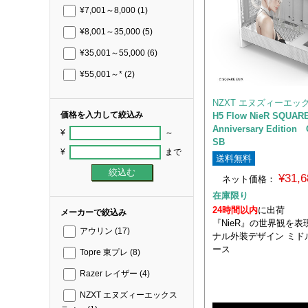
¥7,001～8,000
(1)
¥8,001～35,000
(5)
¥35,001～55,000
(6)
¥55,001～*
(2)
NZXT エヌズィーエッ
価格を入力して絞込み
H5 Flow NieR SQUARE
Anniversary Edition
¥
～
SB
¥
まで
送料無料
¥31,
ネット価格：
在庫限り
24時間以内
に出荷
メーカーで絞込み
『NieR』の世界観を
アウリン
(17)
ナル外装デザイン ミド
ース
Topre 東プレ
(8)
Razer レイザー
(4)
NZXT エヌズィーエックス