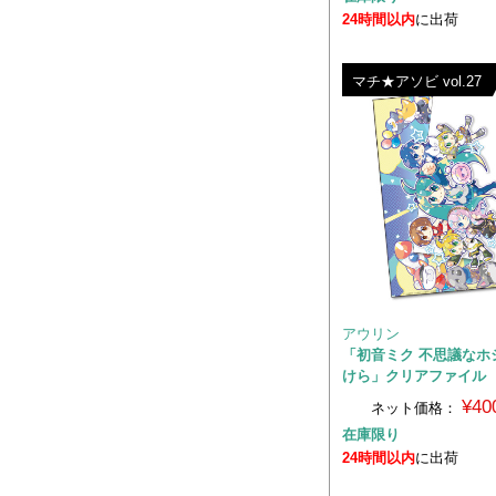
24時間以内
に出荷
マチ★アソビ vol.27
アウリン
「初音ミク 不思議なホ
けら」クリアファイル
¥40
ネット価格：
在庫限り
24時間以内
に出荷