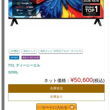
AV機器
液晶テレビ
液晶テレビ 32型以下＆ポータブルTV
送料無料
最短 1〜3日で出荷
TCL ティーシーエル
32S5L
¥50,600
ネット価格：
(税込)
在庫状況
在庫あり
カートに入れる