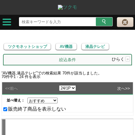
ツクモネットショップ
AV機器
液晶テレビ
ツクモネットショップ
AV機器
液晶テレビ
ひらく
+
絞込条件
“
AV機器,液晶テレビ
”での検索結果
70
件が該当しました。
70
件中
1 - 24
件を表示
<<
>>
前へ
次へ
並べ替え：
販売終了商品を表示しない