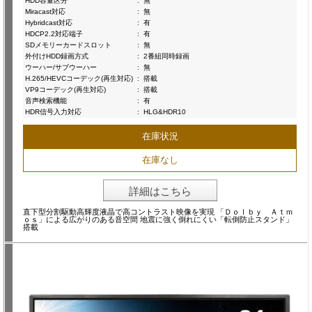
HDD容量区分
:
無
Miracast対応
:
無
Hybridcast対応
:
有
HDCP2.2対応端子
:
有
SDメモリーカードスロット
:
無
外付けHDD録画方式
:
2番組同時録画
ウーハー/サブウーハー
:
無
H.265/HEVCコーデック(再生対応)
:
搭載
VP9コーデック(再生対応)
:
搭載
音声検索機能
:
有
HDR信号入力対応
:
HLG&HDR10
在庫状況
在庫なし
詳細はこちら
直下型分割駆動高輝度液晶で高コントラスト映像を実現 「Ｄｏｌｂｙ Ａｔｍ
ｏｓ」による広がりのある音空間 地震に強く倒れにくい「転倒防止スタンド」
搭載