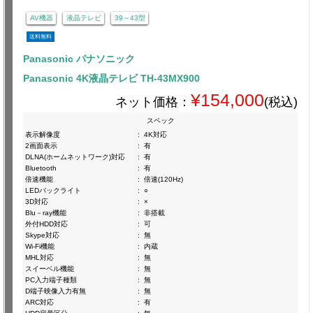
AV機器
液晶テレビ
39～43型
送料無料
Panasonic パナソニック
Panasonic 4K液晶テレビ TH-43MX900
¥154,000
ネット価格：
(税込)
スペック
表示解像度
:
4K対応
2画面表示
:
有
DLNA(ホームネットワーク)対応
:
有
Bluetooth
:
有
倍速機能
:
倍速(120Hz)
LEDバックライト
:
○
3D対応
:
×
Blu－ray機能
:
非搭載
外付HDD対応
:
可
Skype対応
:
無
Wi-Fi機能
:
内蔵
MHL対応
:
無
スイーベル機能
:
無
PC入力端子種類
:
無
D端子映像入力有無
:
無
ARC対応
:
有