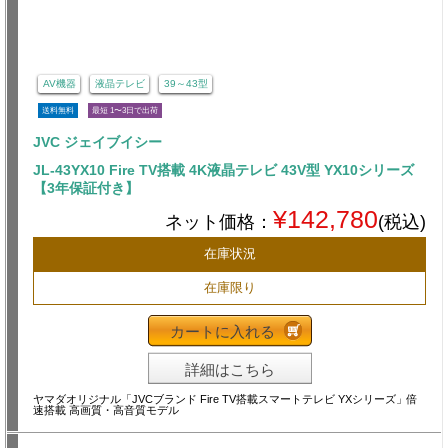
AV機器
液晶テレビ
39～43型
送料無料
最短 1〜3日で出荷
JVC ジェイブイシー
JL-43YX10 Fire TV搭載 4K液晶テレビ 43V型 YX10シリーズ
【3年保証付き】
¥142,780
ネット価格：
(税込)
在庫状況
在庫限り
カートに入れる
詳細はこちら
ヤマダオリジナル「JVCブランド Fire TV搭載スマートテレビ YXシリーズ」倍
速搭載 高画質・高音質モデル