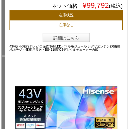
¥99,792
ネット価格：
(税込)
在庫状況
在庫なし
詳細はこちら
43V型 4K液晶テレビ 全面直下型LEDパネルモジュール レグザエンジンZR搭載
地上デジ・4K衛星放送・BS･110度CSデジタルチューナー内蔵