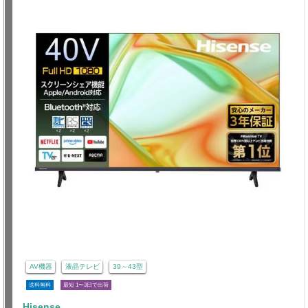
AV機器
液晶テレビ
39～43型
送料無料
最短 1〜3日で出荷
Hisense