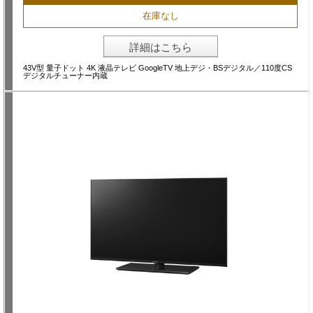
在庫なし
詳細はこちら
43V型 量子ドット 4K 液晶テレビ GoogleTV 地上デジ・BSデジタル／110度CS
デジタルチューナー内蔵