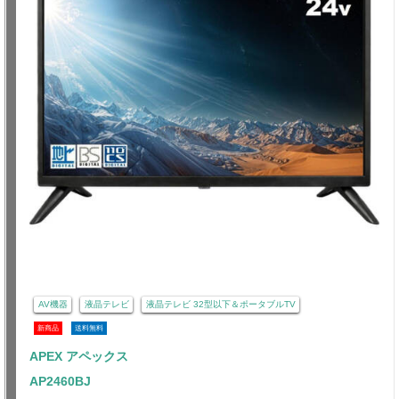
AV機器
液晶テレビ
液晶テレビ 32型以下＆ポータブルTV
新商品
送料無料
APEX アペックス
AP2460BJ