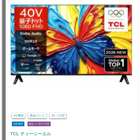
AV機器
液晶テレビ
39～43型
送料無料
最短 1〜3日で出荷
TCL ティーシーエル