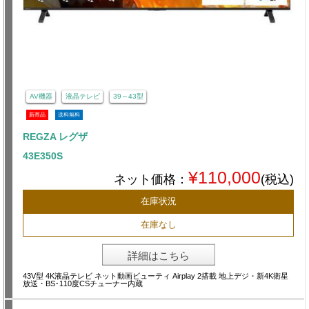
AV機器
液晶テレビ
39～43型
新商品
送料無料
REGZA レグザ
43E350S
¥110,000
ネット価格：
(税込)
在庫状況
在庫なし
詳細はこちら
43V型 4K液晶テレビ ネット動画ビューティ Airplay 2搭載 地上デジ・新4K衛星
放送・BS･110度CSチューナー内蔵