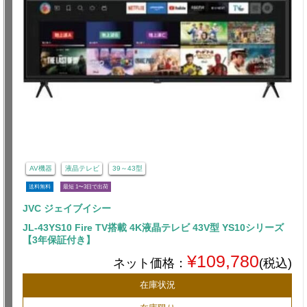
AV機器
液晶テレビ
39～43型
送料無料
最短 1〜3日で出荷
JVC ジェイブイシー
JL-43YS10 Fire TV搭載 4K液晶テレビ 43V型 YS10シリーズ
【3年保証付き】
¥109,780
ネット価格：
(税込)
在庫状況