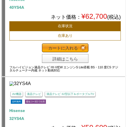
40YS4A
¥62,700
ネット価格：
(税込)
在庫状況
在庫あり
カートに入れる
詳細はこちら
フルハイビジョン液晶テレビ HI-VIEW エンジンS Lite搭載 BS・110 度CS デジ
タルチューナー内蔵 ネット動画対応
AV機器
液晶テレビ
液晶テレビ 32型以下＆ポータブルTV
送料無料
最短 1〜3日で出荷
Hisense
32YS4A