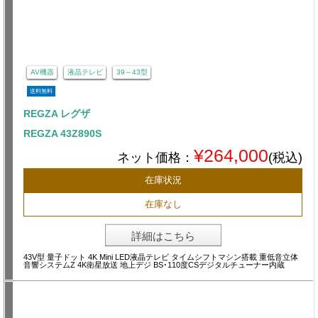
AV機器
液晶テレビ
39～43型
送料無料
REGZA レグザ
REGZA 43Z890S
¥264,000
ネット価格：
(税込)
在庫状況
在庫なし
詳細はこちら
43V型 量子ドット 4K Mini LED液晶テレビ タイムシフトマシン搭載 重低音立体
音響システムZ 4K衛星放送 地上デジ BS･110度CSデジタルチューナー内蔵