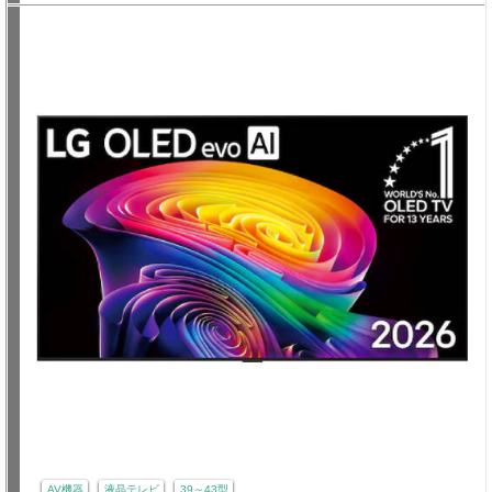
AV機器
液晶テレビ
39～43型