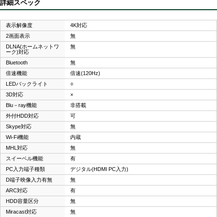
詳細スペック
表示解像度
4K対応
2画面表示
無
DLNA(ホームネットワ
無
ーク)対応
Bluetooth
無
倍速機能
倍速(120Hz)
LEDバックライト
○
3D対応
×
Blu－ray機能
非搭載
外付HDD対応
可
Skype対応
無
Wi-Fi機能
内蔵
MHL対応
無
スイーベル機能
有
PC入力端子種類
デジタル(HDMI PC入力)
D端子映像入力有無
無
ARC対応
有
HDD容量区分
無
Miracast対応
無