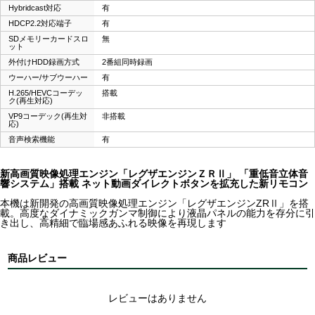
Hybridcast対応
有
HDCP2.2対応端子
有
SDメモリーカードスロ
無
ット
外付けHDD録画方式
2番組同時録画
ウーハー/サブウーハー
有
H.265/HEVCコーデッ
搭載
ク(再生対応)
VP9コーデック(再生対
非搭載
応)
音声検索機能
有
新高画質映像処理エンジン「レグザエンジンＺＲⅡ」 「重低音立体音
響システム」搭載 ネット動画ダイレクトボタンを拡充した新リモコン
本機は新開発の高画質映像処理エンジン「レグザエンジンZRⅡ」を搭
載。高度なダイナミックガンマ制御により液晶パネルの能力を存分に引
き出し、高精細で臨場感あふれる映像を再現します
商品レビュー
レビューはありません