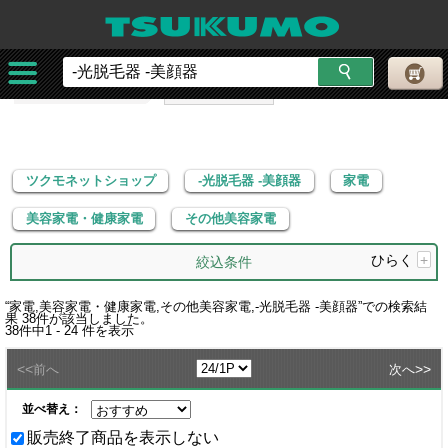
ツクモネットショップ
-光脱毛器 -美顔器
家電
美容家電・健康家電
その他美容家電
ツクモネットショップ
-光脱毛器 -美顔器
家電
美容家電・健康家電
その他美容家電
ひらく
+
絞込条件
“
家電,美容家電・健康家電,その他美容家電,-光脱毛器 -美顔器
”での検索結
果
38
件が該当しました。
38
件中
1 - 24
件を表示
<<
>>
前へ
次へ
並べ替え：
販売終了商品を表示しない