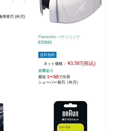
荷
用替刃 (外刃)
Panasonic パナソニック
ES9161
送料無料
¥3,567(税込)
ネット価格：
在庫あり
最短
1〜3日
で出荷
シェーバー替刃（外刃）