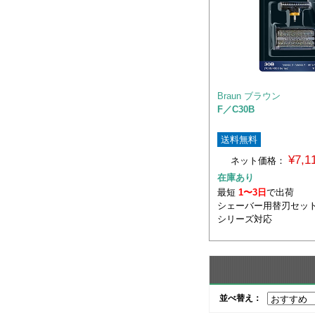
Braun ブラウン
F／C30B
送料無料
¥7,
ネット価格：
在庫あり
最短
1〜3日
で出荷
シェーバー用替刃セット 7
シリーズ対応
並べ替え：