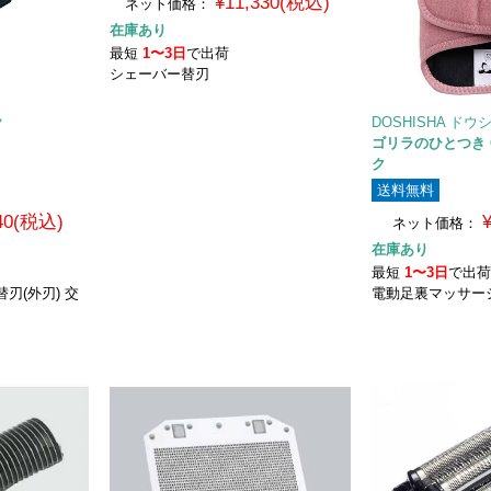
¥11,330(税込)
ネット価格：
在庫あり
最短
1〜3日
で出荷
シェーバー替刃
ク
DOSHISHA ドウ
ゴリラのひとつき GR
ク
送料無料
540(税込)
ネット価格：
在庫あり
最短
1〜3日
で出
刃(外刃) 交
電動足裏マッサー