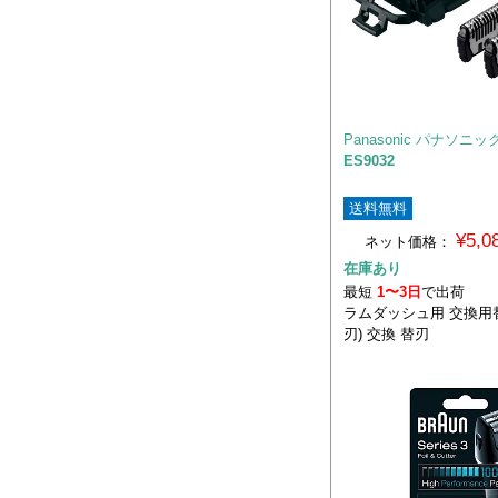
Panasonic パナソニッ
ES9032
送料無料
¥5,
ネット価格：
在庫あり
最短
1〜3日
で出荷
ラムダッシュ用 交換用
刃) 交換 替刃