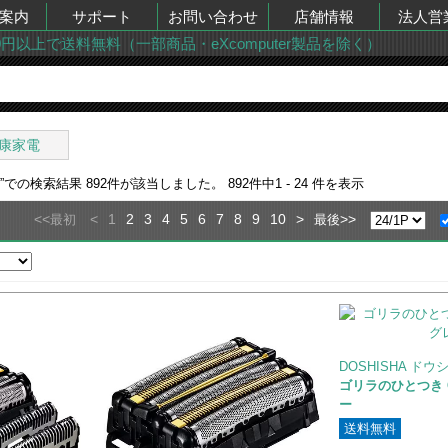
案内
サポート
お問い合わせ
店舗情報
法人営
00円以上で送料無料（一部商品・eXcomputer製品を除く）
康家電
”での検索結果
892
件が該当しました。
892
件中
1 - 24
件を表示
<<
<
1
2
3
4
5
6
7
8
9
10
>
>>
最初
最後
DOSHISHA ドウ
ゴリラのひとつき GR
ー
送料無料