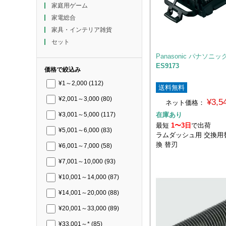
家庭用ゲーム
家電総合
家具・インテリア雑貨
セット
Panasonic パナソニッ
ES9173
価格で絞込み
¥1～2,000
(112)
送料無料
¥2,001～3,000
(80)
¥3,
ネット価格：
在庫あり
¥3,001～5,000
(117)
最短
1〜3日
で出荷
¥5,001～6,000
(83)
ラムダッシュ用 交換用替
換 替刃
¥6,001～7,000
(58)
¥7,001～10,000
(93)
¥10,001～14,000
(87)
¥14,001～20,000
(88)
¥20,001～33,000
(89)
¥33,001～*
(85)