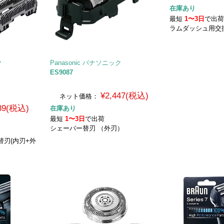
在庫あり
最短
1〜3日
で出
ラムダッシュ用交換
ク
Panasonic パナソニック
ES9087
¥2,447(税込)
ネット価格：
089(税込)
在庫あり
最短
1〜3日
で出荷
シェーバー替刃 （外刃）
替刃(内刃+外