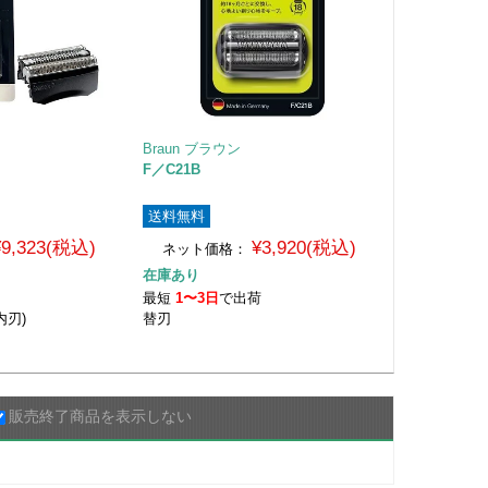
Braun ブラウン
F／C21B
送料無料
¥9,323(税込)
¥3,920(税込)
ネット価格：
在庫あり
荷
最短
1〜3日
で出荷
内刃)
替刃
販売終了商品を表示しない