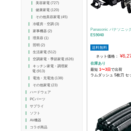
美容家電
(727)
健康家電
(120)
その他美容家電
(45)
冷暖房・空調
(3)
Panasonic パナソニッ
家事機器
(2)
ES9040
理美容
(1)
照明
(2)
送料無料
生活家電
(512)
¥6,
ネット価格：
空調家電・季節家電
(626)
在庫あり
キッチン家電・調理家
最短
1〜3日
で出荷
電
(913)
ラムダッシュ 5枚刃 セ
電池・充電池
(138)
その他家電
(23)
ハードウェア
PCパーツ
サプライ
ソフト
AV機器
コラボ商品