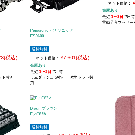
ネット価格：
在庫あり
最短
1〜3日
で出
電動足裏マッサー
ク
Panasonic パナソニック
ES9600
送料無料
278(税込)
¥7,601(税込)
ネット価格：
在庫あり
最短
1〜3日
で出荷
ット替刃
ラムダッシュ 6枚刃 一体型セット替
刃
Braun ブラウン
F／C83M
送料無料