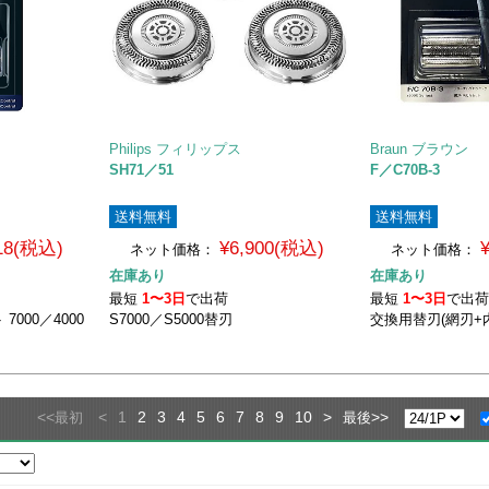
Philips フィリップス
Braun ブラウン
SH71／51
F／C70B-3
送料無料
送料無料
118(税込)
¥6,900(税込)
ネット価格：
ネット価格：
在庫あり
在庫あり
最短
1〜3日
で出荷
最短
1〜3日
で出
000／4000
S7000／S5000替刃
交換用替刃(網刃+
<<
<
1
2
3
4
5
6
7
8
9
10
>
>>
最初
最後