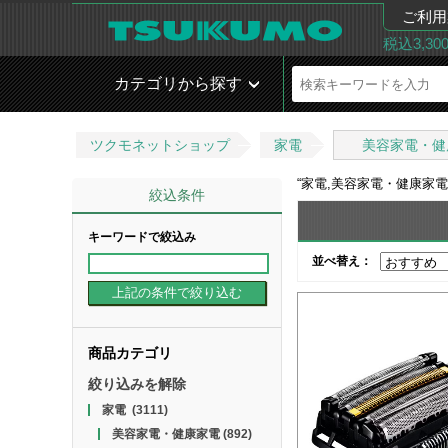
ご利用
税込3,3
カテゴリから探す
ツクモネットショップ
家電
美容家電・健
“
家電,美容家電・健康家電
絞込条件
キーワードで絞込み
並べ替え：
商品カテゴリ
絞り込みを解除
家電
(3111)
美容家電・健康家電
(892)