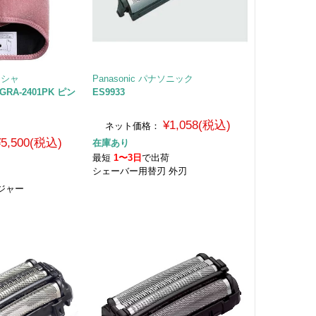
シシャ
Panasonic パナソニック
A-2401PK ピン
ES9933
¥1,058(税込)
ネット価格：
¥5,500(税込)
在庫あり
最短
1〜3日
で出荷
シェーバー用替刃 外刃
荷
ジャー