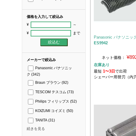
価格を入力して絞込み
¥
～
¥
まで
Panasonic パナソニッ
ES9942
¥89
ネット価格：
メーカーで絞込み
在庫あり
Panasonic パナソニッ
最短
1〜3日
で出荷
ク
(342)
シェーバー用替刃（内
Braun ブラウン
(92)
TESCOM テスコム
(73)
Philips フィリップス
(52)
KOIZUMI コイズミ
(50)
TANITA
(31)
続きを見る