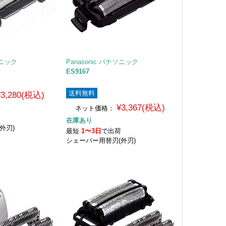
ソニック
Panasonic パナソニック
ES9167
送料無料
¥3,280(税込)
¥3,367(税込)
ネット価格：
荷
在庫あり
外刃)
最短
1〜3日
で出荷
シェーバー用替刃(外刃)