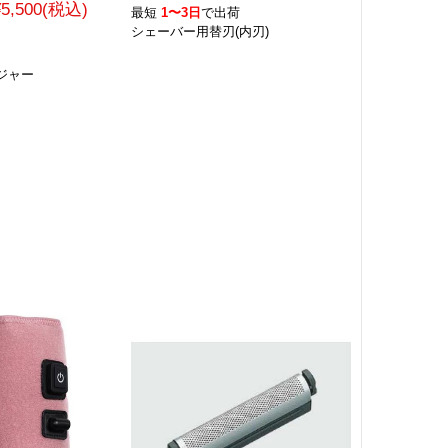
¥5,500(税込)
最短
1〜3日
で出荷
シェーバー用替刃(内刃)
荷
ジャー