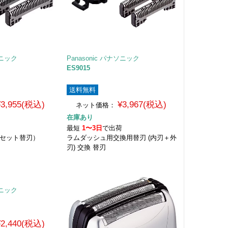
ソニック
Panasonic パナソニック
ES9015
送料無料
¥3,955(税込)
¥3,967(税込)
ネット価格：
在庫あり
荷
最短
1〜3日
で出荷
（セット替刃）
ラムダッシュ用交換用替刃 (内刃＋外
刃) 交換 替刃
ソニック
¥2,440(税込)