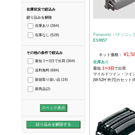
在庫状況で絞込み
絞り込みを解除
在庫あり
(364)
Panasonic パナソニッ
在庫なし
(528)
ES9857
その他の条件で絞込み
¥1,
ネット価格：
最短 1〜3日で出荷
(364)
在庫あり
最短
1〜3日
で出荷
送料無料
(684)
マイルドツイン・ツイ
(W-52H 外刃)カセット
新規取り扱い品
(19)
新商品
(2)