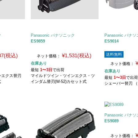
ク
Panasonic パナソニック
Panasonic パナ
ES9859
ES9014
送料無料
587(税込)
¥1,531(税込)
ネット価格：
在庫あり
ネット価格：
最短
1〜3日
で出荷
在庫あり
ンエクス替刃
マイルドツイン・ツインエクス・ツ
最短
1〜3日
で出
式
インダム替刃(W-52)カセット式
シェーバー替刃 
Panasonic パナ
ES9089
ネット価格：