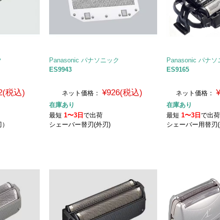
ク
Panasonic パナソニック
Panasonic パナ
ES9943
ES9165
2(税込)
¥926(税込)
ネット価格：
ネット価格：
在庫あり
在庫あり
最短
1〜3日
で出荷
最短
1〜3日
で出
刃）
シェーバー替刃(外刃)
シェーバー用替刃(