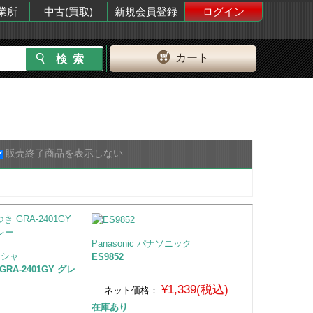
業所
中古(買取)
新規会員登録
ログイン
カート
販売終了商品を表示しない
Panasonic パナソニック
シシャ
ES9852
A-2401GY グレ
¥1,339(税込)
ネット価格：
在庫あり