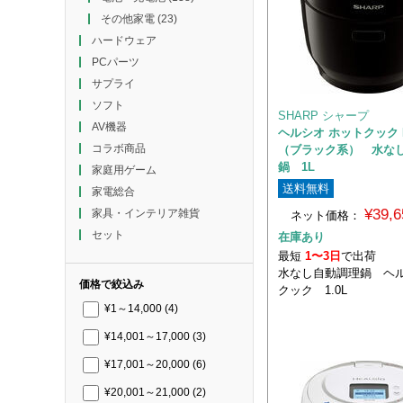
その他家電
(23)
ハードウェア
PCパーツ
サプライ
ソフト
SHARP シャープ
AV機器
ヘルシオ ホットクック KN
コラボ商品
（ブラック系） 水な
鍋 1L
家庭用ゲーム
送料無料
家電総合
¥39,
家具・インテリア雑貨
ネット価格：
セット
在庫あり
最短
1〜3日
で出荷
水なし自動調理鍋 ヘル
価格で絞込み
クック 1.0L
¥1～14,000
(4)
¥14,001～17,000
(3)
¥17,001～20,000
(6)
¥20,001～21,000
(2)