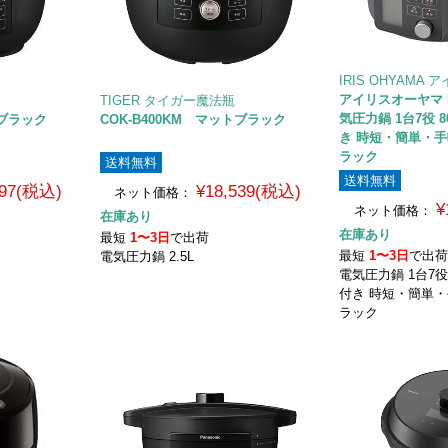
IRIS OHYAMA
アイリスオーヤマ K
TIGER タイガー魔法瓶
気圧力鍋 1台7役
トブラック
COK-B400KM マットブラック
き 時短・簡単・手軽
ラック
送料無料
送料無料
997(税込)
¥18,539(税込)
ネット価格：
¥
ネット価格：
在庫あり
在庫あり
最短
1〜3日
で出荷
最短
1〜3日
で出
電気圧力鍋 2.5L
電気圧力鍋 1台7
付き 時短・簡単・手
ラック