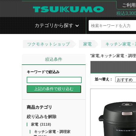
ご利用
税込3,3
カテゴリから探す
ツクモネットショップ
家電
キッチン家電・
“
家電,キッチン家電・調
絞込条件
キーワードで絞込み
並べ替え：
商品カテゴリ
絞り込みを解除
家電
(3118)
キッチン家電・調理家