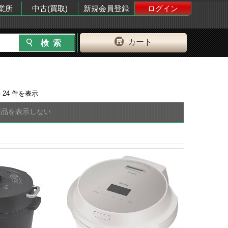
業所
中古(買取)
新規会員登録
ログイン
カート
- 24
件を表示
商品を表示しない