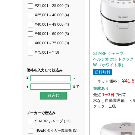
¥21,001～25,000
(2)
¥25,001～40,000
(4)
¥40,001～49,000
(4)
¥49,001～60,000
(3)
¥60,001～75,000
(3)
¥75,001～*
(3)
SHARP シャープ
ヘルシオ ホットクック K
W （ホワイト系）
価格を入力して絞込み
送料無料
¥
～
¥41,
ネット価格：
¥
まで
在庫あり
最短
1〜3日
で出荷
水なし自動調理鍋 ヘル
クック 1.0L
メーカーで絞込み
SHARP シャープ
(12)
TIGER タイガー魔法瓶
(5)