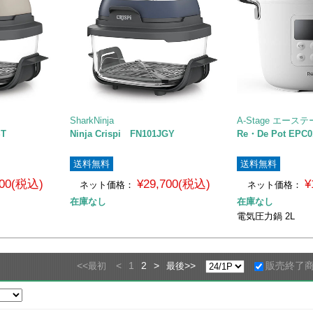
SharkNinja
A-Stage エース
ST
Ninja Crispi FN101JGY
Re・De Pot EP
送料無料
送料無料
700(税込)
¥29,700(税込)
¥
ネット価格：
ネット価格：
在庫なし
在庫なし
電気圧力鍋 2L
<<
<
1
2
>
>>
販売終了
最初
最後