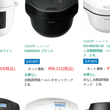
SHARP シャープ
KN-HW24G-W
SHARP シャープ
し自動調理鍋 ヘ
トホワイト
KNHW24H ブラック
ク 2.4L
送料無料
送料無料
¥
763(税込)
¥58,212(税込)
ネット価格：
ネット価格：
在庫なし
在庫なし
水なし自動調理鍋
自動調理鍋 ヘルシオホットクック
クック 2.4L
2.4L