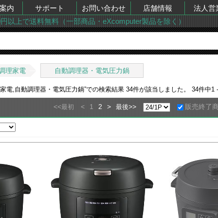
案内
サポート
お問い合わせ
店舗情報
法人営
00円以上で送料無料（一部商品・eXcomputer製品を除く）
調理家電
自動調理器・電気圧力鍋
理家電,自動調理器・電気圧力鍋
”での検索結果
34
件が該当しました。
34
件中
1 
<<
<
1
2
>
>>
販売終了
最初
最後