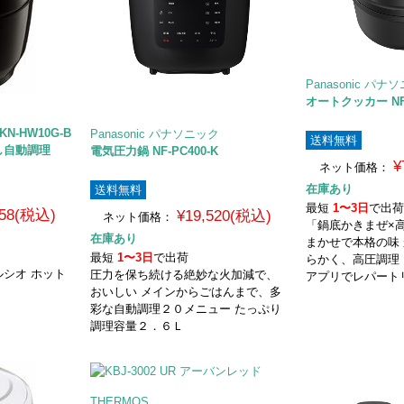
Panasonic パナ
オートクッカー NF-
-HW10G-B
Panasonic パナソニック
送料無料
し自動調理
電気圧力鍋 NF-PC400-K
¥
ネット価格：
在庫あり
送料無料
最短
1〜3日
で出
658(税込)
¥19,520(税込)
ネット価格：
「鍋底かきまぜ×
在庫あり
まかせで本格の味
最短
1〜3日
で出荷
らかく、高圧調理
シオ ホット
圧力を保ち続ける絶妙な火加減で、
アプリでレパート
おいしい メインからごはんまで、多
彩な自動調理２０メニュー たっぷり
調理容量２．６Ｌ
THERMOS