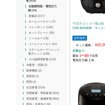
電
(918)
自動調理器・電気圧力
鍋
(34)
炊飯器
(217)
ホームべーカリー
(7)
TIGER タイガー魔法瓶
ジャーポット
(145)
COK-B220KM マッ
ホットプレート
(35)
送料無料
トースター
(79)
コーヒーメーカー
(41)
¥20,
ネット価格：
スチームオーブンレンジ・
在庫あり
電子レンジ
(158)
最短
1〜3日
で出荷
その他調理家電
(213)
電気圧力鍋 1.4L
冷暖房・空調
(3)
家事機器
(2)
理美容
(1)
照明
(2)
生活家電
(514)
空調家電・季節家電
(624)
美容家電・健康家電
(894)
電池・充電池
(138)