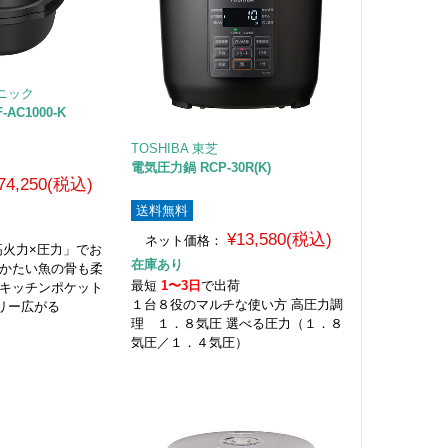
ソニック
AC1000-K
TOSHIBA 東芝
電気圧力鍋 RCP-30R(K)
74,250(税込)
送料無料
荷
¥13,580(税込)
ネット価格：
高火力×圧力」でお
在庫あり
 かたい魚の骨も柔
最短
1〜3日
で出荷
 キッチンポケット
１台８役のマルチな使い方 高圧力調
リー広がる
理 １．８気圧 選べる圧力（１．８
気圧／１．４気圧）