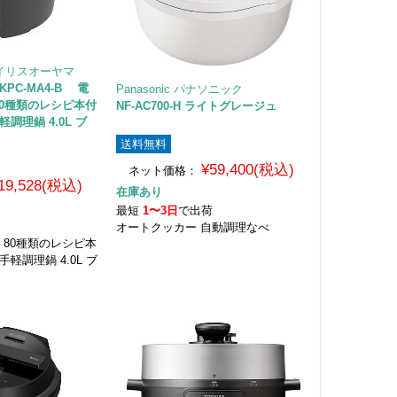
 アイリスオーヤマ
PC-MA4-B 電
Panasonic パナソニック
 80種類のレシピ本付
NF-AC700-H ライトグレージュ
調理鍋 4.0L ブ
送料無料
¥59,400(税込)
ネット価格：
19,528(税込)
在庫あり
最短
1〜3日
で出荷
荷
オートクッカー 自動調理なべ
役 80種類のレシピ本
軽調理鍋 4.0L ブ