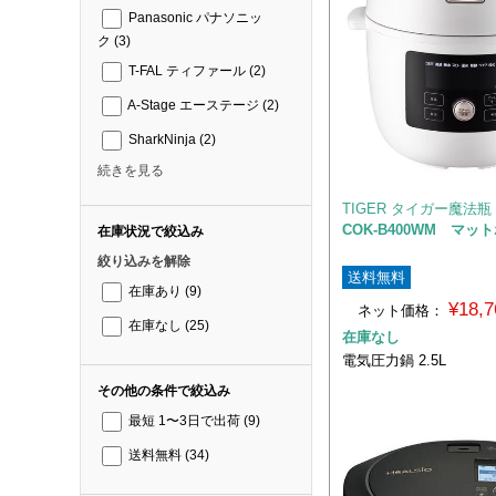
Panasonic パナソニッ
ク
(3)
T-FAL ティファール
(2)
A-Stage エーステージ
(2)
SharkNinja
(2)
続きを見る
TIGER タイガー魔法瓶
COK-B400WM マッ
在庫状況で絞込み
絞り込みを解除
送料無料
在庫あり
(9)
¥18,
ネット価格：
在庫なし
(25)
在庫なし
電気圧力鍋 2.5L
その他の条件で絞込み
最短 1〜3日で出荷
(9)
送料無料
(34)