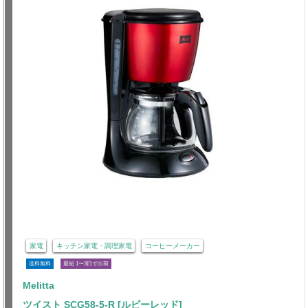
家電
キッチン家電・調理家電
コーヒーメーカー
送料無料
最短 1〜3日で出荷
Melitta
ツイスト SCG58-5-R [ルビーレッド]