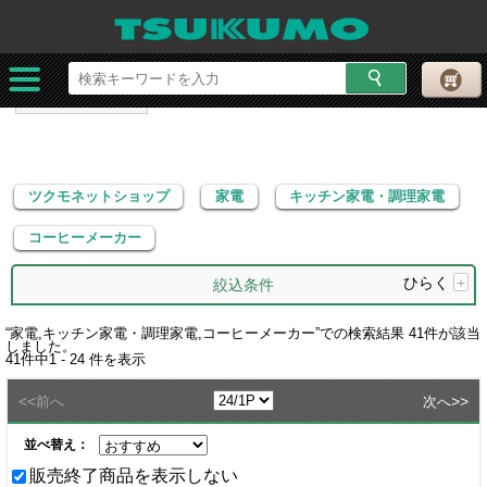
ツクモネットショップ
家電
キッチン家電・調理家電
コーヒーメーカー
ツクモネットショップ
家電
キッチン家電・調理家電
コーヒーメーカー
ひらく
+
絞込条件
“
家電,キッチン家電・調理家電,コーヒーメーカー
”での検索結果
41
件が該当
しました。
41
件中
1 - 24
件を表示
<<
>>
前へ
次へ
並べ替え：
販売終了商品を表示しない