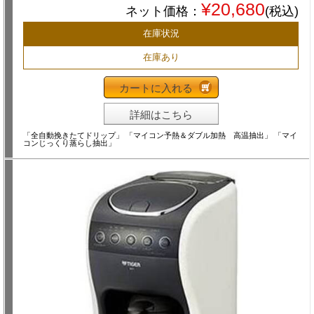
¥20,680
ネット価格：
(税込)
在庫状況
在庫あり
カートに入れる
詳細はこちら
「全自動挽きたてドリップ」 「マイコン予熱＆ダブル加熱 高温抽出」 「マイ
コンじっくり蒸らし抽出」