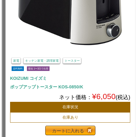
家電
キッチン家電・調理家電
トースター
送料無料
最短 1〜3日で出荷
KOIZUMI コイズミ
ポップアップトースター KOS-0850/K
¥6,050
ネット価格：
(税込)
在庫状況
在庫あり
カートに入れる