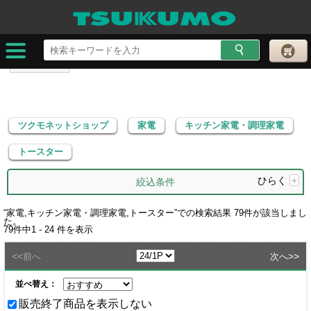
ツクモネットショップ
家電
キッチン家電・調理家電
トースター
ツクモネットショップ
家電
キッチン家電・調理家電
トースター
ひらく
+
絞込条件
“
家電,キッチン家電・調理家電,トースター
”での検索結果
79
件が該当しまし
た。
79
件中
1 - 24
件を表示
<<
>>
前へ
次へ
並べ替え：
販売終了商品を表示しない