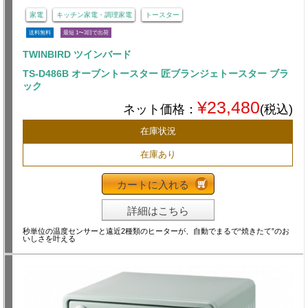
家電
キッチン家電・調理家電
トースター
送料無料
最短 1〜3日で出荷
TWINBIRD ツインバード
TS-D486B オーブントースター 匠ブランジェトースター ブラ
ック
¥23,480
ネット価格：
(税込)
在庫状況
在庫あり
カートに入れる
詳細はこちら
秒単位の温度センサーと遠近2種類のヒーターが、自動でまるで“焼きたて”のお
いしさを叶える