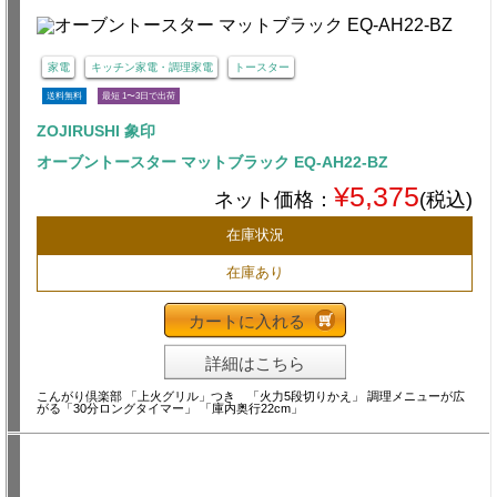
家電
キッチン家電・調理家電
トースター
送料無料
最短 1〜3日で出荷
ZOJIRUSHI 象印
オーブントースター マットブラック EQ-AH22-BZ
¥5,375
ネット価格：
(税込)
在庫状況
在庫あり
カートに入れる
詳細はこちら
こんがり倶楽部 「上火グリル」つき 「火力5段切りかえ」 調理メニューが広
がる「30分ロングタイマー」 「庫内奥行22cm」