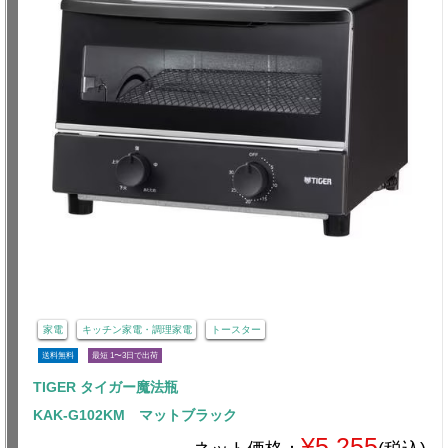
家電
キッチン家電・調理家電
トースター
送料無料
最短 1〜3日で出荷
TIGER タイガー魔法瓶
KAK-G102KM マットブラック
¥5,255