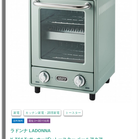
家電
キッチン家電・調理家電
トースター
送料無料
最短 1〜3日で出荷
ラドンナ LADONNA