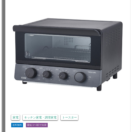
家電
キッチン家電・調理家電
トースター
送料無料
最短 1〜3日で出荷