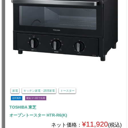
家電
キッチン家電・調理家電
トースター
送料無料
最短 1〜3日で出荷
TOSHIBA 東芝
オーブントースター HTR-R6(K)
¥11,920
ネット価格：
(税込)