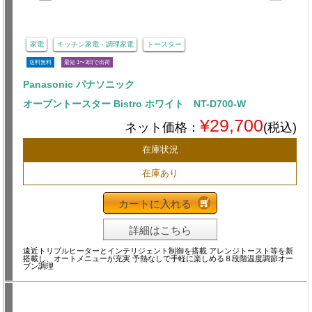
家電
キッチン家電・調理家電
トースター
送料無料
最短 1〜3日で出荷
Panasonic パナソニック
オーブントースター Bistro ホワイト NT-D700-W
¥29,700
ネット価格：
(税込)
在庫状況
在庫あり
カートに入れる
詳細はこちら
遠近トリプルヒーターとインテリジェント制御を搭載 アレンジトースト等を新
搭載し、オートメニューが充実 予熱なしで手軽に楽しめる８段階温度調節オー
ブン調理