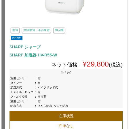
家電
空調家電・季節家電
加湿機
送料無料
SHARP シャープ
SHARP 加湿器 HV-R55-W
¥29,800
ネット価格：
(税込)
スペック
湿度センサー
:
有
タイマー
:
有
加湿方式
:
ハイブリッド式
チャイルドロック
:
有
フィルタ交換
:
交換要
温度センサー
:
有
給水方式
:
上から給水+タンク給水
在庫状況
在庫なし