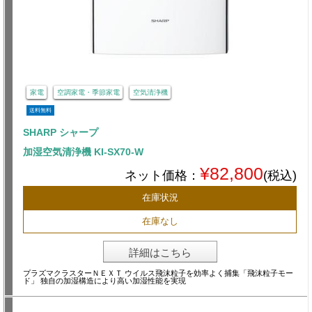
家電
空調家電・季節家電
空気清浄機
送料無料
SHARP シャープ
加湿空気清浄機 KI-SX70-W
¥82,800
ネット価格：
(税込)
在庫状況
在庫なし
詳細はこちら
プラズマクラスターＮＥＸＴ ウイルス飛沫粒子を効率よく捕集「飛沫粒子モー
ド」 独自の加湿構造により高い加湿性能を実現