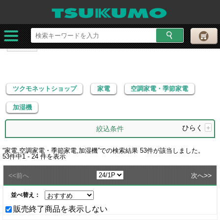
ツクモネットショップ
家電
空調家電・季節家電
加湿機
ツクモネットショップ
家電
空調家電・季節家電
加湿機
ひらく
+
絞込条件
“
家電,空調家電・季節家電,加湿機
”での検索結果
53
件が該当しました。
53
件中
1 - 24
件を表示
<<
>>
前へ
次へ
並べ替え：
販売終了商品を表示しない