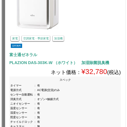
家電
空調家電・季節家電
加湿機
送料無料
富士通ゼネラル
PLAZION DAS-303K-W （ホワイト） 加湿除菌脱臭機
¥32,780
ネット価格：
(税込)
スペック
タイマー
:
有
電源方式
:
AC電源(交流)のみ
センサー自動運転
:
有
消臭方式
:
オゾン+触媒方式
ニオイセンサー
:
有
温度センサー
:
有
湿度センサー
:
有
照度センサー
:
無
チャイルドロック
:
有
キャスター
:
無