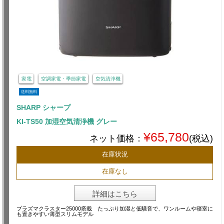
家電
空調家電・季節家電
空気清浄機
送料無料
SHARP シャープ
KI-TS50 加湿空気清浄機 グレー
¥65,780
ネット価格：
(税込)
在庫状況
在庫なし
詳細はこちら
プラズマクラスター25000搭載 たっぷり加湿と低騒音で、ワンルームや寝室に
も置きやすい薄型スリムモデル