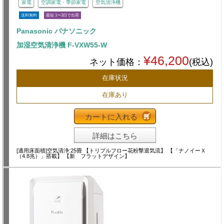
家電
空調家電・季節家電
空気清浄機
送料無料
最短 1〜3日で出荷
Panasonic パナソニック
加湿空気清浄機 F-VXW55-W
¥46,200
ネット価格：
(税込)
在庫状況
在庫あり
カートに入れる
詳細はこちら
[適用床面積]空気清浄:25畳 【トリプルフロー花粉撃退気流】 【「ナノイーＸ
（4.8兆）」搭載】 【新 フラットデザイン】