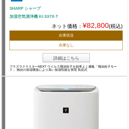
SHARP シャープ
加湿空気清浄機 KI-SX70-T
¥82,800
ネット価格：
(税込)
在庫状況
在庫なし
詳細はこちら
プラズマクラスターNEXT ウイルス飛沫粒子を効率よく捕集「飛沫粒子モー
ド」 独自の加湿構造により高い加湿性能を実現 気化式