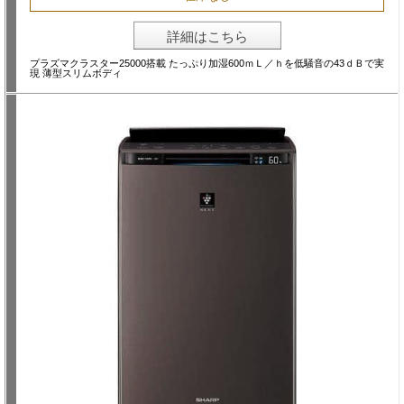
詳細はこちら
プラズマクラスター25000搭載 たっぷり加湿600ｍＬ／ｈを低騒音の43ｄＢで実
現 薄型スリムボディ