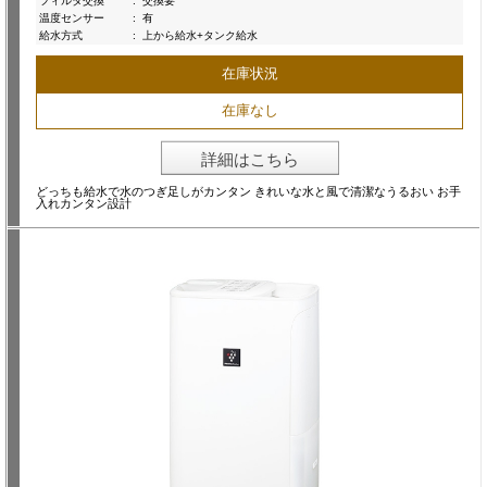
フィルタ交換
:
交換要
温度センサー
:
有
給水方式
:
上から給水+タンク給水
在庫状況
在庫なし
詳細はこちら
どっちも給水で水のつぎ足しがカンタン きれいな水と風で清潔なうるおい お手
入れカンタン設計