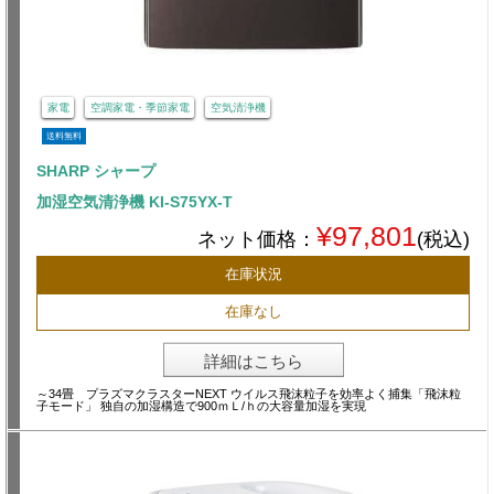
家電
空調家電・季節家電
空気清浄機
送料無料
SHARP シャープ
加湿空気清浄機 KI-S75YX-T
¥97,801
ネット価格：
(税込)
在庫状況
在庫なし
詳細はこちら
～34畳 プラズマクラスターNEXT ウイルス飛沫粒子を効率よく捕集「飛沫粒
子モード」 独自の加湿構造で900ｍＬ/ｈの大容量加湿を実現