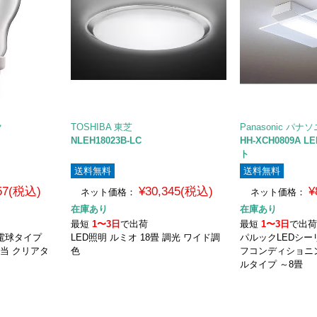
ク
TOSHIBA 東芝
Panasonic パナ
NLEH18023B-LC
HH-XCH0809A
ト
送料無料
送料無料
257(税込)
¥30,345(税込)
¥
ネット価格：
ネット価格：
在庫あり
在庫あり
最短
1〜3日
で出荷
最短
1〜3日
で出
般電球タイプ
LED照明 ルミオ 18畳 調光 ワイド調
パルックLEDシー
相当 クリアタ
色
フコンディショニ
ルタイプ ～8畳