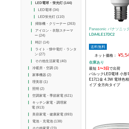
LED電球・蛍光灯
(144)
LED電球
(34)
LED蛍光灯
(110)
掃除機・クリーナー
(263)
Panasonic パナソニッ
アイロン・衣類スチーマ
LDA4LE17DC2
ー
(24)
時計
(14)
送料無料
ライト・懐中電灯・ランタ
ン
(27)
¥5,
ネット価格：
その他生活家電
(40)
在庫あり
冷暖房・空調
(3)
最短
1〜3日
で出荷
パルックLED電球 小
家事機器
(2)
E17口金 4.3W 電球色
理美容
(1)
イプ 全方向タイプ
照明
(2)
空調家電・季節家電
(621)
キッチン家電・調理家
電
(913)
美容家電・健康家電
(893)
電池・充電池
(138)
その他家電
(23)