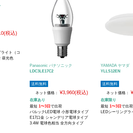
ク
910(税込)
グライト（コ
 昼光色
Panasonic パナソニック
YAMADA ヤマダ
LDC3LE17C2
YLLS12EN
送料無料
送料無料
¥3,960(税込)
ネット価格：
ネット価格：
在庫あり
在庫限り
最短
1〜3日
で出荷
最短
1〜3日
で出
パルックLED電球 小形電球タイプ
LEDシーリングライ
E17口金 シャンデリア電球タイプ
3.4W 電球色相当 全方向タイプ