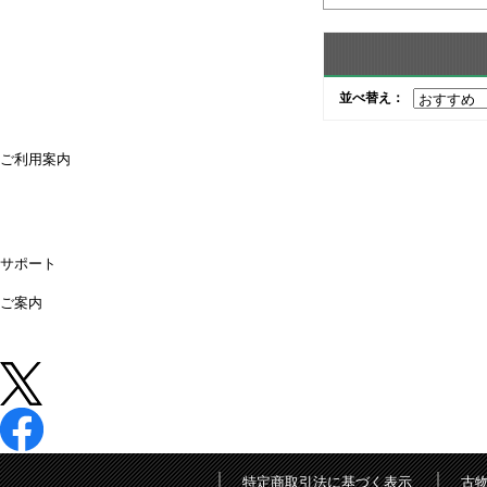
並べ替え：
ご利用案内
ご利用案内
送料・配送について
お支払方法について
領収書が必要な時は
キャンセル・返品について
よくあるご質問
偽サイトにご注意ください
サポート
購入後のサポート
お問合せ
ご案内
店舗情報
法人営業所
法人様専用オンライン見積り
中古 (買取)
特定商取引法に基づく表示
古