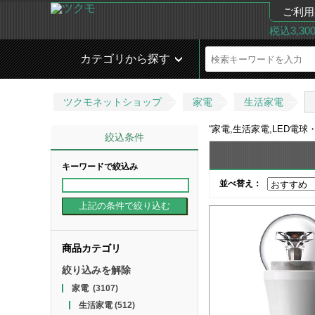
ご利用
税込3,3
カテゴリから探す
ツクモネットショップ
家電
生活家電
“
家電,生活家電,LED電球
絞込条件
キーワードで絞込み
並べ替え：
商品カテゴリ
絞り込みを解除
家電
(3107)
生活家電
(512)