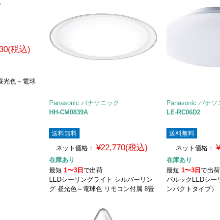
ク
730(税込)
 昼光色～電球
Panasonic パナソニック
Panasonic パナ
HH-CM0839A
LE-RC06D2
送料無料
送料無料
¥22,770(税込)
ネット価格：
ネット価格：
在庫あり
在庫あり
最短
1〜3日
で出荷
最短
1〜3日
で出
LEDシーリングライト シルバーリン
パルックLEDシ
グ 昼光色～電球色 リモコン付属 8畳
ンパクトタイプ） 