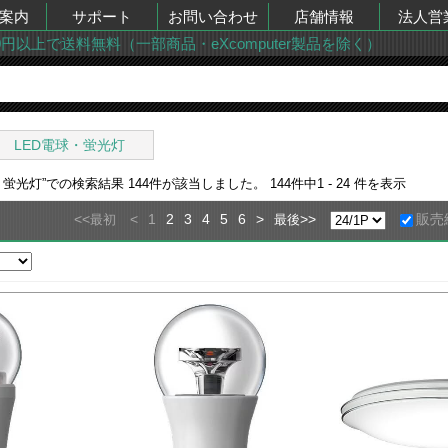
案内
サポート
お問い合わせ
店舗情報
法人営
00円以上で送料無料（一部商品・eXcomputer製品を除く）
LED電球・蛍光灯
・蛍光灯
”での検索結果
144
件が該当しました。
144
件中
1 - 24
件を表示
<<
<
1
2
3
4
5
6
>
>>
販売
最初
最後