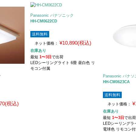
Panasonic パナソニック
HH-CM0622CD
送料無料
¥10,890(税込)
ネット価格：
在庫あり
最短
1〜3日
で出荷
LEDシーリングライト 6畳 昼白色 リ
モコン付属
ク
Panasonic パナ
HH-CM0623CA
送料無料
770(税込)
¥
ネット価格：
在庫あり
最短
1〜3日
で出
LEDシーリングラ
電球色 リモコン