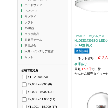
ハードウェア
PCパーツ
サプライ
ソフト
AV機器
コラボ商品
HotaluX ホタルクス
家庭用ゲーム
HLDZE14302SG L
ト 14畳 調光
家電総合
送料無料
家具・インテリア雑貨
セット
¥12,
ネット価格：
在庫あり
最短
1〜3日
で出荷
価格で絞込み
かんたん留守タイマー
¥1～2,000
(23)
¥2,001～4,000
(8)
¥4,001～9,000
(18)
¥9,001～11,000
(11)
¥11,001～15,000
(17)