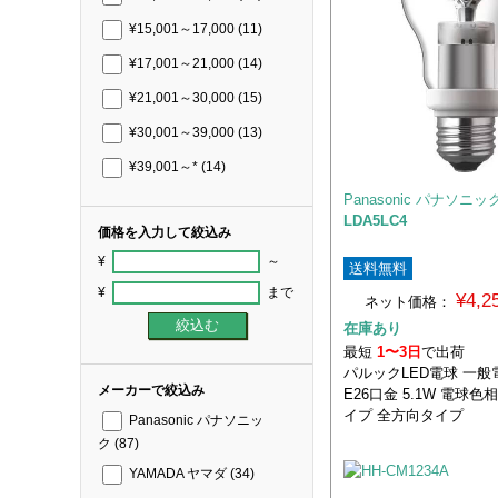
¥15,001～17,000
(11)
¥17,001～21,000
(14)
¥21,001～30,000
(15)
¥30,001～39,000
(13)
¥39,001～*
(14)
Panasonic パナソニッ
LDA5LC4
価格を入力して絞込み
¥
～
送料無料
¥
まで
¥4,
ネット価格：
在庫あり
最短
1〜3日
で出荷
パルックLED電球 一
メーカーで絞込み
E26口金 5.1W 電球色
イプ 全方向タイプ
Panasonic パナソニッ
ク
(87)
YAMADA ヤマダ
(34)