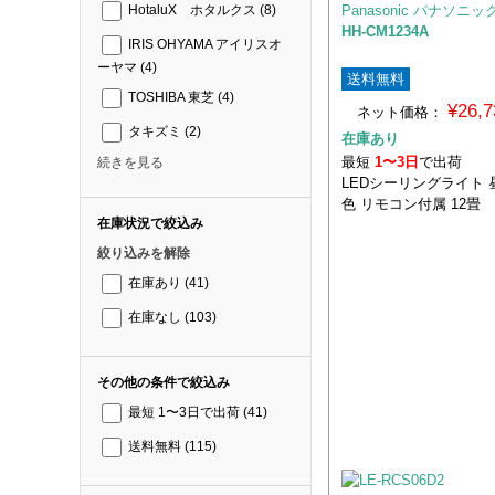
Panasonic パナソニッ
HotaluX ホタルクス
(8)
HH-CM1234A
IRIS OHYAMA アイリスオ
ーヤマ
(4)
送料無料
TOSHIBA 東芝
(4)
¥26,
ネット価格：
タキズミ
(2)
在庫あり
最短
1〜3日
で出荷
続きを見る
LEDシーリングライト
色 リモコン付属 12畳
在庫状況で絞込み
絞り込みを解除
在庫あり
(41)
在庫なし
(103)
その他の条件で絞込み
最短 1〜3日で出荷
(41)
送料無料
(115)