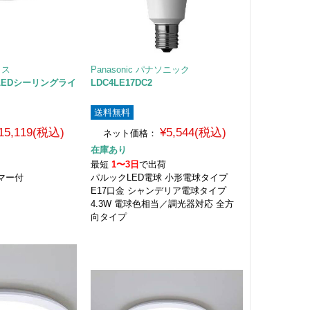
クス
Panasonic パナソニック
G LEDシーリングライ
LDC4LE17DC2
送料無料
15,119(税込)
¥5,544(税込)
ネット価格：
在庫あり
荷
最短
1〜3日
で出荷
マー付
パルックLED電球 小形電球タイプ
E17口金 シャンデリア電球タイプ
4.3W 電球色相当／調光器対応 全方
向タイプ