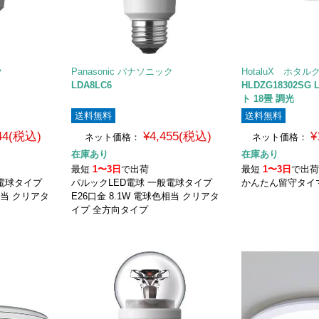
ク
Panasonic パナソニック
HotaluX ホタル
LDA8LC6
HLDZG18302S
ト 18畳 調光
送料無料
送料無料
544(税込)
¥4,455(税込)
¥
ネット価格：
ネット価格：
在庫あり
在庫あり
最短
1〜3日
で出荷
最短
1〜3日
で出
形電球タイプ
パルックLED電球 一般電球タイプ
かんたん留守タイ
相当 クリアタ
E26口金 8.1W 電球色相当 クリアタ
イプ 全方向タイプ