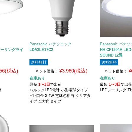
Panasonic パナソニック
Panasonic パナ
EDシーリングライ
LDA3LE17C2
HH-CF1204A L
SOUND 12畳
送料無料
送料無料
856(税込)
¥3,960(税込)
¥
ネット価格：
ネット価格：
在庫あり
在庫あり
最短
1〜3日
で出荷
最短
1〜3日
で出
付
パルックLED電球 小形電球タイプ
LEDシーリング TH
E17口金 3.4W 電球色相当 クリアタ
イプ 全方向タイプ