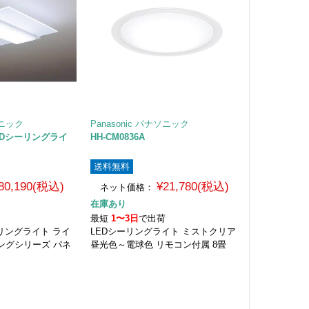
ソニック
Panasonic パナソニック
 LEDシーリングライ
HH-CM0836A
送料無料
80,190(税込)
¥21,780(税込)
ネット価格：
在庫あり
荷
最短
1〜3日
で出荷
リングライト ライ
LEDシーリングライト ミストクリア
ングシリーズ パネ
昼光色～電球色 リモコン付属 8畳