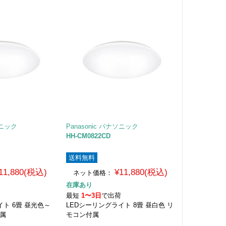
ソニック
Panasonic パナソニック
HH-CM0822CD
送料無料
11,880(税込)
¥11,880(税込)
ネット価格：
在庫あり
荷
最短
1〜3日
で出荷
イト 6畳 昼光色～
LEDシーリングライト 8畳 昼白色 リ
付属
モコン付属