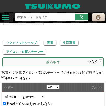
ツクモネットショップ
家電
生活家電
アイロン・衣類スチーマー
ツクモネットショップ
家電
生活家電
アイロン・衣類スチーマー
ひらく
+
絞込条件
“
家電,生活家電,アイロン・衣類スチーマー
”での検索結果
24
件が該当しまし
た。
24
件中
1 - 24
件を表示
<<
>>
前へ
次へ
並べ替え：
販売終了商品を表示しない