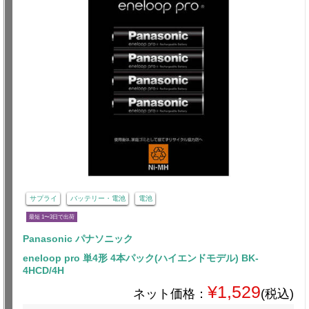
サプライ
バッテリー・電池
電池
最短 1〜3日で出荷
Panasonic パナソニック
eneloop pro 単4形 4本パック(ハイエンドモデル) BK-
4HCD/4H
¥1,529
ネット価格：
(税込)