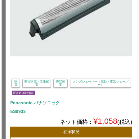
家
美容家電・健康家
美容家
メンズシェーバー（電動・電気シェーバ
電
電
電
ー）
最短 1〜3日で出荷
Panasonic パナソニック
ES9933
¥1,058
ネット価格：
(税込)
在庫状況