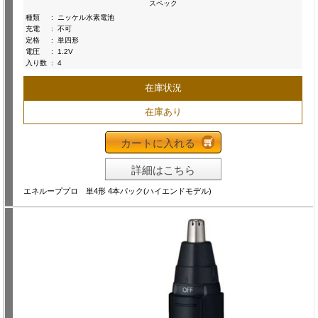
スペック
種類
:
ニッケル水素電池
充電
:
不可
定格
:
単四形
電圧
:
1.2V
入り数
:
4
在庫状況
在庫あり
カートに入れる
詳細はこちら
エネループプロ 単4形 4本パック(ハイエンドモデル)