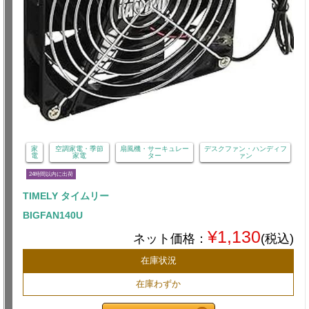
家
空調家電・季節
扇風機・サーキュレー
デスクファン・ハンディフ
電
家電
ター
ァン
24時間以内に出荷
TIMELY タイムリー
BIGFAN140U
¥1,130
ネット価格：
(税込)
在庫状況
在庫わずか