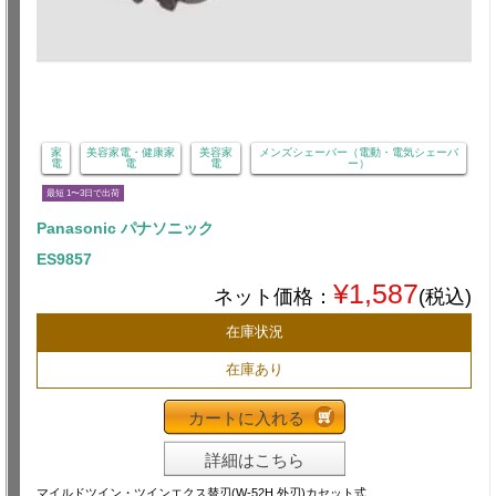
家
美容家電・健康家
美容家
メンズシェーバー（電動・電気シェーバ
電
電
電
ー）
最短 1〜3日で出荷
Panasonic パナソニック
ES9857
¥1,587
ネット価格：
(税込)
在庫状況
在庫あり
カートに入れる
詳細はこちら
マイルドツイン・ツインエクス替刃(W-52H 外刃)カセット式