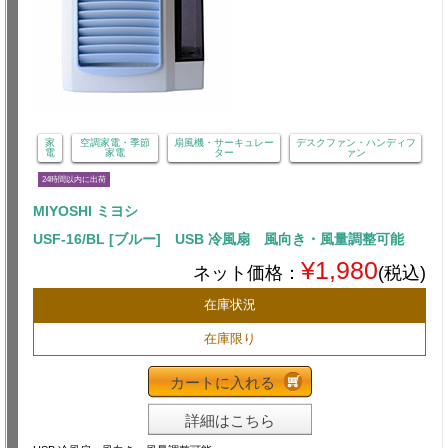
家
空調家電・季節
扇風機・サーキュレー
デスクファン・ハンディフ
電
家電
ター
ァン
24時間以内に出荷
MIYOSHI ミヨシ
USF-16/BL [ブルー] USB 冷風扇 風向き・風量調整可能
¥1,980
ネット価格：
(税込)
在庫状況
在庫限り
カートに入れる
詳細はこちら