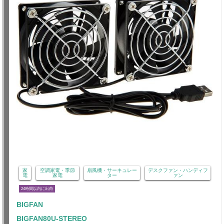
家
空調家電・季節
扇風機・サーキュレー
デスクファン・ハンディフ
電
家電
ター
ァン
24時間以内に出荷
BIGFAN
BIGFAN80U-STEREO