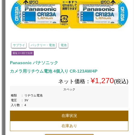
サプライ
バッテリー・電池
電池
最短 1〜3日で出荷
Panasonic パナソニック
カメラ用リチウム電池 4個入り CR-123AW/4P
¥1,270
ネット価格：
(税込)
スペック
種類
:
リチウム電池
電圧
:
3V
入り数
:
4
在庫状況
在庫あり