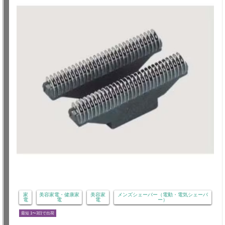
家
美容家電・健康家
美容家
メンズシェーバー（電動・電気シェーバ
電
電
電
ー）
最短 1〜3日で出荷