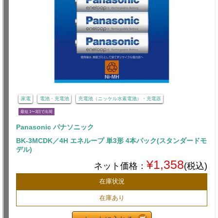
家電
電池・充電池
充電池（ニッケル水素電池）・充電器
最短 1〜3日で出荷
Panasonic パナソニック
BK-3MCDK／4H エネループ 単3形 4本パック(スタンダードモ
デル)
¥1,358
ネット価格：
(税込)
在庫状況
在庫あり