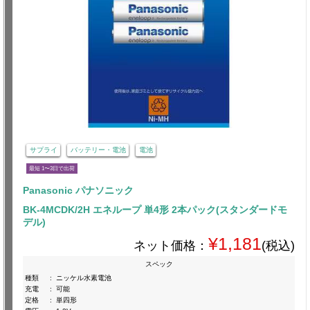
サプライ
バッテリー・電池
電池
最短 1〜3日で出荷
Panasonic パナソニック
BK-4MCDK/2H エネループ 単4形 2本パック(スタンダードモ
デル)
¥1,181
ネット価格：
(税込)
スペック
種類
:
ニッケル水素電池
充電
:
可能
定格
:
単四形