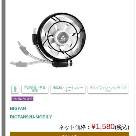
家
空調家電・季節
扇風機・サーキュレー
デスクファン・ハンディフ
電
家電
ター
ァン
24時間以内に出荷
BIGFAN
BIGFAN92U-MOBILY
¥1,580
ネット価格：
(税込)