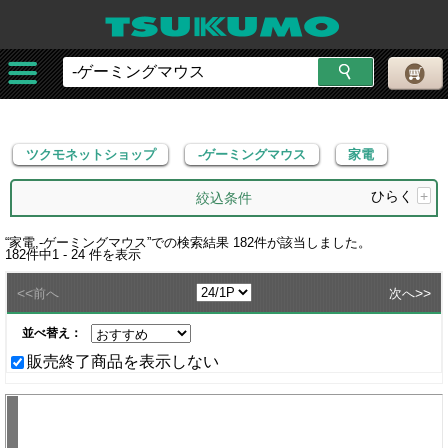
ツクモネットショップ
-ゲーミングマウス
家電
ツクモネットショップ
-ゲーミングマウス
家電
ひらく
+
絞込条件
“
家電,-ゲーミングマウス
”での検索結果
182
件が該当しました。
182
件中
1 - 24
件を表示
<<
>>
前へ
次へ
並べ替え：
販売終了商品を表示しない