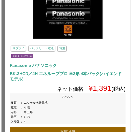
サプライ
バッテリー・電池
電池
最短 1〜3日で出荷
Panasonic パナソニック
BK-3HCD／4H エネループプロ 単3形 4本パック(ハイエンド
モデル)
¥1,391
ネット価格：
(税込)
スペック
種類
:
ニッケル水素電池
充電
:
可能
定格
:
単三形
電圧
:
1.2V
入り数
:
4
在庫状況