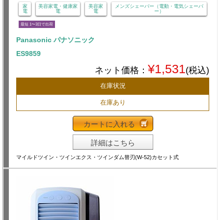
家
美容家電・健康家
美容家
メンズシェーバー（電動・電気シェーバ
電
電
電
ー）
最短 1〜3日で出荷
Panasonic パナソニック
ES9859
¥1,531
ネット価格：
(税込)
在庫状況
在庫あり
カートに入れる
詳細はこちら
マイルドツイン・ツインエクス・ツインダム替刃(W-52)カセット式