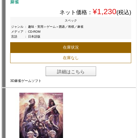
麻雀
¥1,230
ネット価格：
(税込)
スペック
ジャンル
:
趣味・実用＞ゲーム＞囲碁／将棋／麻雀
メディア
:
CD-ROM
言語
:
日本語版
在庫状況
在庫なし
詳細はこちら
3D麻雀ゲームソフト