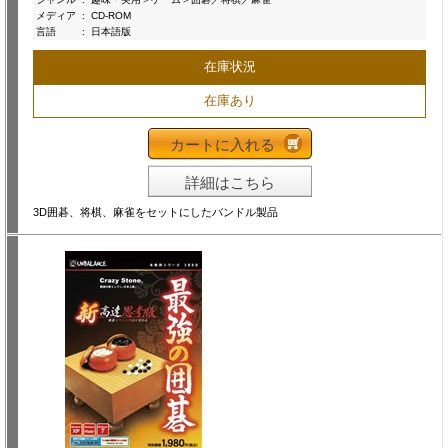
メディア
:
CD-ROM
言語
:
日本語版
在庫状況
在庫あり
カートに入れる
詳細はこちら
3D囲碁、将棋、麻雀をセットにしたバンドル製品