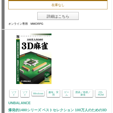
在庫なし
詳細はこちら
オンライン専用 MMORPG
ソフ
ソフ
趣味・実
ゲー
囲碁／将棋／
CD-
Windows
ト
ト
用
ム
麻雀
ROM
UNBALANCE
爆発的1480シリーズ ベストセレクション 100万人のための3D