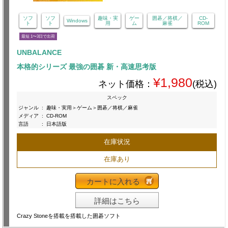
ソフ
ソフ
趣味・実
ゲー
囲碁／将棋／
CD-
Windows
ト
ト
用
ム
麻雀
ROM
最短 1〜3日で出荷
UNBALANCE
本格的シリーズ 最強の囲碁 新・高速思考版
¥1,980
ネット価格：
(税込)
スペック
ジャンル
:
趣味・実用＞ゲーム＞囲碁／将棋／麻雀
メディア
:
CD-ROM
言語
:
日本語版
在庫状況
在庫あり
カートに入れる
詳細はこちら
Crazy Stoneを搭載を搭載した囲碁ソフト