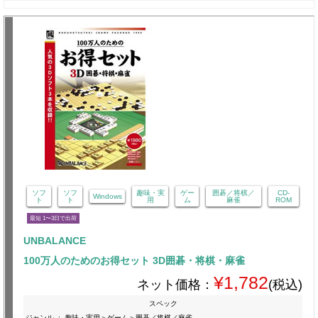
ソフ
ソフ
趣味・実
ゲー
囲碁／将棋／
CD-
Windows
ト
ト
用
ム
麻雀
ROM
最短 1〜3日で出荷
UNBALANCE
100万人のためのお得セット 3D囲碁・将棋・麻雀
¥1,782
ネット価格：
(税込)
スペック
ジャンル
:
趣味・実用＞ゲーム＞囲碁／将棋／麻雀