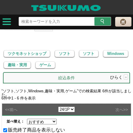
ツクモネットショップ
ソフト
ソフト
Windows
趣味・実用
ゲーム
ツクモネットショップ
ソフト
ソフト
Windows
趣味・実用
ゲーム
ひらく
+
絞込条件
“
ソフト,ソフト,Windows,趣味・実用,ゲーム
”での検索結果
6
件が該当しまし
た。
6
件中
1 - 6
件を表示
<<
>>
前へ
次へ
並べ替え：
販売終了商品を表示しない